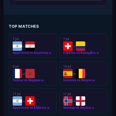
TOP MATCHES
7 Jul
7 Jul
vs
vs
Αργεντινή vs Αίγυπτος
Ελβετία vs Κολομβία
9 Jul
10 Jul
vs
vs
Γαλλία vs Μαρόκο
Ισπανία vs Βέλγιο
11 Jul
11 Jul
vs
vs
Αργεντινή vs Ελβετία
Norway vs Αγγλία