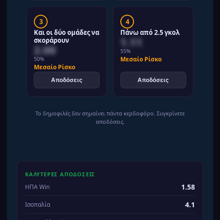
3
4
Και οι δύο ομάδες να
Πάνω από 2.5 γκολ
1.11
σκοράρουν
2.00
55%
50%
Μεσαίο Ρίσκο
Μεσαίο Ρίσκο
Αποδόσεις
Αποδόσεις
Το δημοφιλές δεν σημαίνει πάντα κερδοφόρο. Συγκρίνετε
αποδόσεις.
ΚΑΛΥΤΕΡΕΣ ΑΠΟΔΟΣΕΙΣ
1.58
ΗΠΑ Win
4.1
Ισοπαλία