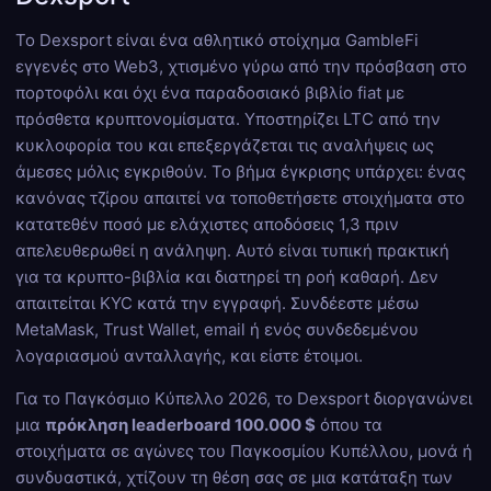
Το Dexsport είναι ένα αθλητικό στοίχημα GambleFi
εγγενές στο Web3, χτισμένο γύρω από την πρόσβαση στο
πορτοφόλι και όχι ένα παραδοσιακό βιβλίο fiat με
πρόσθετα κρυπτονομίσματα. Υποστηρίζει LTC από την
κυκλοφορία του και επεξεργάζεται τις αναλήψεις ως
άμεσες μόλις εγκριθούν. Το βήμα έγκρισης υπάρχει: ένας
κανόνας τζίρου απαιτεί να τοποθετήσετε στοιχήματα στο
κατατεθέν ποσό με ελάχιστες αποδόσεις 1,3 πριν
απελευθερωθεί η ανάληψη. Αυτό είναι τυπική πρακτική
για τα κρυπτο-βιβλία και διατηρεί τη ροή καθαρή. Δεν
απαιτείται KYC κατά την εγγραφή. Συνδέεστε μέσω
MetaMask, Trust Wallet, email ή ενός συνδεδεμένου
λογαριασμού ανταλλαγής, και είστε έτοιμοι.
Για το Παγκόσμιο Κύπελλο 2026, το Dexsport διοργανώνει
μια
πρόκληση leaderboard 100.000 $
όπου τα
στοιχήματα σε αγώνες του Παγκοσμίου Κυπέλλου, μονά ή
συνδυαστικά, χτίζουν τη θέση σας σε μια κατάταξη των