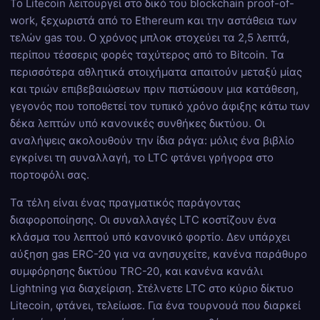
Το Litecoin λειτουργεί στο δικό του blockchain proof-of-
work, ξεχωριστά από το Ethereum και την αστάθεια των
τελών gas του. Ο χρόνος μπλοκ στοχεύει τα 2,5 λεπτά,
περίπου τέσσερις φορές ταχύτερος από το Bitcoin. Τα
περισσότερα αθλητικά στοιχήματα απαιτούν μεταξύ μίας
και τριών επιβεβαιώσεων πριν πιστώσουν μια κατάθεση,
γεγονός που τοποθετεί τον τυπικό χρόνο άφιξης κάτω των
δέκα λεπτών υπό κανονικές συνθήκες δικτύου. Οι
αναλήψεις ακολουθούν την ίδια ράγα: μόλις ένα βιβλίο
εγκρίνει τη συναλλαγή, το LTC φτάνει γρήγορα στο
πορτοφόλι σας.
Τα τέλη είναι ένας πραγματικός παράγοντας
διαφοροποίησης. Οι συναλλαγές LTC κοστίζουν ένα
κλάσμα του λεπτού υπό κανονικό φορτίο. Δεν υπάρχει
αύξηση gas ERC-20 για να ανησυχείτε, κανένα παράθυρο
συμφόρησης δικτύου TRC-20, και κανένα κανάλι
Lightning για διαχείριση. Στέλνετε LTC στο κύριο δίκτυο
Litecoin, φτάνει, τελείωσε. Για ένα τουρνουά που διαρκεί