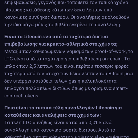
επιβεβαιώσεις, γεγονός που τοποθετεί τον τυπικό χρόνο
πίστωσης κατάθεσης κάτω των δέκα λεπτών υπό
κανονικές συνθήκες δικτύου. Οι αναλήψεις ακολουθούν
την ίδια ράγα μόλις το βιβλίο εγκρίνει τη συναλλαγή.
Είναι το Litecoin ένα από τα ταχύτερα δίκτυα
επιβεβαίωσης για κρυπτο-αθλητικά στοιχήματα;
Μεταξύ των καθιερωμένων νομισμάτων proof-of-work, το
LTC είναι από τα ταχύτερα για επιβεβαίωση on-chain. Τα
μπλοκ των 2,5 λεπτών του είναι περίπου τέσσερις φορές
ταχύτερα από τον στόχο των δέκα λεπτών του Bitcoin, και
δεν υπάρχει αστάθεια τελών gas ή πολυπλοκότητα
επιλογέα πολλαπλών δικτύων όπως με ορισμένα smart-
contract tokens.
Ποια είναι τα τυπικά τέλη συναλλαγών Litecoin για
καταθέσεις και αναλήψεις στοιχημάτων;
Τα τέλη LTC συνήθως είναι κάτω από 0,01 $ ανά
συναλλαγή υπό κανονικό φορτίο δικτύου. Αυτό το
καθιστά ένα από τα φθηνότερα καθιερωμένα νομίσματα