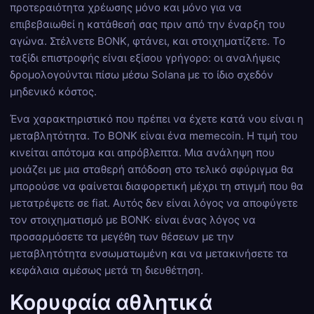
προτεραιότητα χρέωσης μόνο και μόνο για να
επιβεβαιωθεί η κατάθεσή σας πριν από την έναρξη του
αγώνα. Στέλνετε BONK, φτάνει, και στοιχηματίζετε. Το
ταξίδι επιστροφής είναι εξίσου γρήγορο: οι αναλήψεις
δρομολογούνται πίσω μέσω Solana με το ίδιο σχεδόν
μηδενικό κόστος.
Ένα χαρακτηριστικό που πρέπει να έχετε κατά νου είναι η
μεταβλητότητα. Το BONK είναι ένα memecoin. Η τιμή του
κινείται απότομα και απρόβλεπτα. Μια ανάληψη που
μοιάζει με μια σταθερή απόδοση στο τελικό σφύριγμα θα
μπορούσε να φαίνεται διαφορετική μέχρι τη στιγμή που θα
μετατρέψετε σε fiat. Αυτός δεν είναι λόγος να αποφύγετε
τον στοιχηματισμό με BONK· είναι ένας λόγος να
προσαρμόσετε τα μεγέθη των θέσεων με την
μεταβλητότητα ενσωματωμένη και να μετακινήσετε τα
κεφάλαια αμέσως μετά τη διευθέτηση.
Κορυφαία αθλητικά