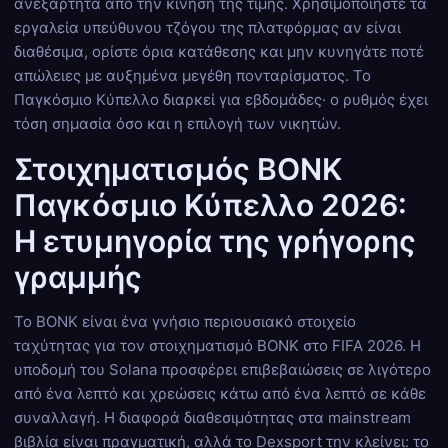
ανεξάρτητα από την κίνηση της τιμής. Χρησιμοποιήστε τα
εργαλεία υπεύθυνου τζόγου της πλατφόρμας αν είναι
διαθέσιμα, ορίστε όρια κατάθεσης και μην κυνηγάτε ποτέ
απώλειες με αυξημένα μεγέθη πονταρίσματος. Το
Παγκόσμιο Κύπελλο διαρκεί για εβδομάδες· ο ρυθμός έχει
τόση σημασία όσο και η επιλογή των νικητών.
Στοιχηματισμός BONK
Παγκόσμιο Κύπελλο 2026:
Η ετυμηγορία της γρήγορης
γραμμής
Το BONK είναι ένα γνήσιο περιουσιακό στοιχείο
ταχύτητας για τον στοιχηματισμό BONK στο FIFA 2026. Η
υποδομή του Solana προσφέρει επιβεβαιώσεις σε λιγότερο
από ένα λεπτό και χρεώσεις κάτω από ένα λεπτό σε κάθε
συναλλαγή. Η διαφορά διαθεσιμότητας στα mainstream
βιβλία είναι πραγματική, αλλά το Dexsport την κλείνει: το