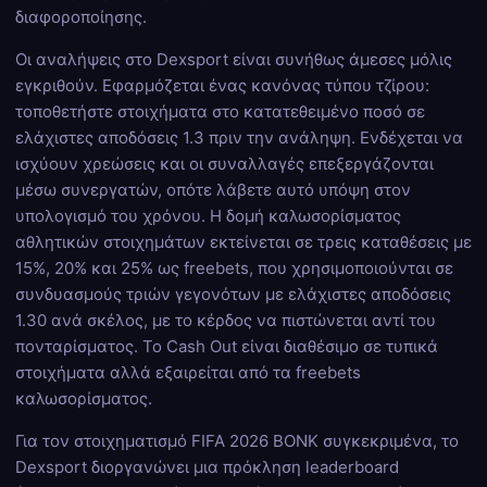
διαφοροποίησης.
Οι αναλήψεις στο Dexsport είναι συνήθως άμεσες μόλις
εγκριθούν. Εφαρμόζεται ένας κανόνας τύπου τζίρου:
τοποθετήστε στοιχήματα στο κατατεθειμένο ποσό σε
ελάχιστες αποδόσεις 1.3 πριν την ανάληψη. Ενδέχεται να
ισχύουν χρεώσεις και οι συναλλαγές επεξεργάζονται
μέσω συνεργατών, οπότε λάβετε αυτό υπόψη στον
υπολογισμό του χρόνου. Η δομή καλωσορίσματος
αθλητικών στοιχημάτων εκτείνεται σε τρεις καταθέσεις με
15%, 20% και 25% ως freebets, που χρησιμοποιούνται σε
συνδυασμούς τριών γεγονότων με ελάχιστες αποδόσεις
1.30 ανά σκέλος, με το κέρδος να πιστώνεται αντί του
πονταρίσματος. Το Cash Out είναι διαθέσιμο σε τυπικά
στοιχήματα αλλά εξαιρείται από τα freebets
καλωσορίσματος.
Για τον στοιχηματισμό FIFA 2026 BONK συγκεκριμένα, το
Dexsport διοργανώνει μια πρόκληση leaderboard