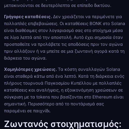
μετακινούνται σε δευτερόλεπτα σε επίπεδο δικτύου.
Γρήγορες καταθέσεις.
Δεν χρειάζεται να περιμένετε για
πολλαπλές επιβεβαιώσεις. Οι καταθέσεις BONK στο Solana
είναι διαθέσιμες στον λογαριασμό σας στο στοίχημα μέσα
σε λίγα λεπτά από την αποστολή. Αυτό έχει σημασία όταν
προσπαθείτε να προλάβετε τις αποδόσεις πριν τον αγώνα
πριν αλλάξουν ή να μπείτε σε μια ζωντανή αγορά κατά τη
διάρκεια του αγώνα.
Χαμηλότερες χρεώσεις.
Τα κόστη συναλλαγών Solana
είναι σταθερά κάτω από ένα λεπτό. Κατά τη διάρκεια ενός
πλήρους τουρνουά Παγκοσμίου Κυπέλλου με πολλαπλές
καταθέσεις και αναλήψεις, η εξοικονόμηση χρεώσεων σε
σύγκριση με τα tokens που βασίζονται στο Ethereum είναι
σημαντική. Περισσότερο από το ποντάρισμά σας
παραμένει σε παιχνίδι.
Ζωντανός στοιχηματισμός: