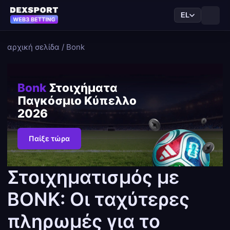
EL
αρχική σελίδα
/
Bonk
Bonk
Στοιχήματα
Παγκόσμιο Κύπελλο
2026
Παίξε τώρα
Στοιχηματισμός με
BONK: Οι ταχύτερες
πληρωμές για το