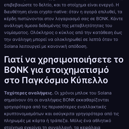
επιβεβαιώστε το δελτίο, και το στοίχημα είναι ενεργό. Η
διευθέτηση είναι crypto-native: όταν η αγορά επιλυθεί, τα
κέρδη πιστώνονται στον λογαριασμό σας σε BONK. Κάντε
ανάληψη άμεσα δεδομένης της μεταβλητότητας του
νομίσματος. Ολόκληρος ο κύκλος από την κατάθεση έως
την ανάληψη μπορεί να ολοκληρωθεί σε λεπτά όταν το
Solana λειτουργεί με κανονική απόδοση.
Γιατί να χρησιμοποιήσετε το
BONK για στοιχηματισμό
στο Παγκόσμιο Κύπελλο
Ταχύτερες αναλήψεις.
Οι χρόνοι μπλοκ του Solana
σημαίνουν ότι οι αναλήψεις BONK εκκαθαρίζονται
γρηγορότερα από τις περισσότερες εναλλακτικές
κρυπτονομισμάτων και ασύγκριτα γρηγορότερα από τις
πληρωμές με κάρτα ή τράπεζα. Μόλις ένα αθλητικό
στοίχημα εγκρίνει τη συναλλαγή, τα κεφάλαια