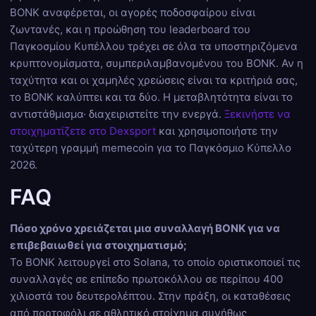
BONK αναφέρεται, οι αγορές ποδοσφαίρου είναι
ζωντανές, και η προώθηση του leaderboard του
Παγκοσμίου Κυπέλλου τρέχει σε όλα τα υποστηριζόμενα
κρυπτονομίσματα, συμπεριλαμβανομένου του BONK. Αν η
ταχύτητα και οι χαμηλές χρεώσεις είναι τα κριτήριά σας,
το BONK καλύπτει και τα δύο. Η μεταβλητότητα είναι το
αντιστάθμισμα· διαχειριστείτε την ενεργά.
Ξεκινήστε να
στοιχηματίζετε στο Dexsport
και χρησιμοποιήστε την
ταχύτερη γραμμή memecoin για το Παγκόσμιο Κύπελλο
2026.
FAQ
Πόσο χρόνο χρειάζεται μια συναλλαγή BONK για να
επιβεβαιωθεί για στοιχηματισμό;
Το BONK λειτουργεί στο Solana, το οποίο οριστικοποιεί τις
συναλλαγές σε επίπεδο πρωτοκόλλου σε περίπου 400
χιλιοστά του δευτερολέπτου. Στην πράξη, οι καταθέσεις
από πορτοφόλι σε αθλητικό στοίχημα συνήθως