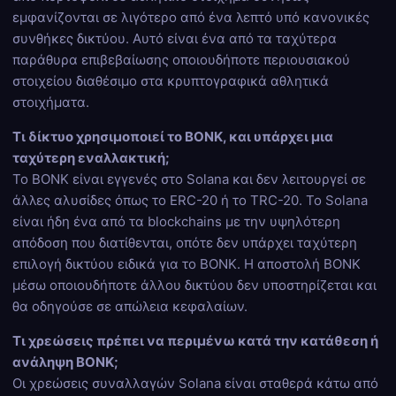
εμφανίζονται σε λιγότερο από ένα λεπτό υπό κανονικές
συνθήκες δικτύου. Αυτό είναι ένα από τα ταχύτερα
παράθυρα επιβεβαίωσης οποιουδήποτε περιουσιακού
στοιχείου διαθέσιμο στα κρυπτογραφικά αθλητικά
στοιχήματα.
Τι δίκτυο χρησιμοποιεί το BONK, και υπάρχει μια
ταχύτερη εναλλακτική;
Το BONK είναι εγγενές στο Solana και δεν λειτουργεί σε
άλλες αλυσίδες όπως το ERC-20 ή το TRC-20. Το Solana
είναι ήδη ένα από τα blockchains με την υψηλότερη
απόδοση που διατίθενται, οπότε δεν υπάρχει ταχύτερη
επιλογή δικτύου ειδικά για το BONK. Η αποστολή BONK
μέσω οποιουδήποτε άλλου δικτύου δεν υποστηρίζεται και
θα οδηγούσε σε απώλεια κεφαλαίων.
Τι χρεώσεις πρέπει να περιμένω κατά την κατάθεση ή
ανάληψη BONK;
Οι χρεώσεις συναλλαγών Solana είναι σταθερά κάτω από