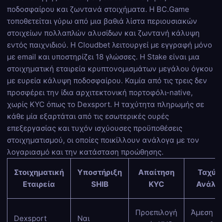
ποδοσφαίρου και ζωντανά στοιχήματα. Η BC.Game
τοποθετείται γύρω από μια βαθιά λίστα περιουσιακών
στοιχείων πολλαπλών αλυσίδων και ζωντανή κάλυψη
εντός παιχνιδιού. Η Cloudbet λειτουργεί με εγγραφή μόνο
με email και υποστηρίζει 18 γλώσσες. Η Stake είναι μια
στοιχηματική εταιρεία κρυπτονομισμάτων μεγάλου όγκου
με ευρεία κάλυψη ποδοσφαίρου. Καμία από τις τρεις δεν
προσφέρει την ίδια αρχιτεκτονική πορτοφόλι-native,
χωρίς KYC όπως το Dexsport. Η ταχύτητα πληρωμής σε
κάθε μία εξαρτάται από τις εσωτερικές ουρές
επεξεργασίας και τυχόν ισχύουσες προϋποθέσεις
στοιχηματισμού, οι οποίες ποικίλλουν ανάλογα με τον
λογαριασμό και την κατάσταση προώθησης.
Στοιχηματική
Υποστήριξη
Απαίτηση
Ταχύτ
Εταιρεία
SHIB
KYC
Ανάλη
Προεπιλογή
Άμεση μ
Dexsport
Ναι