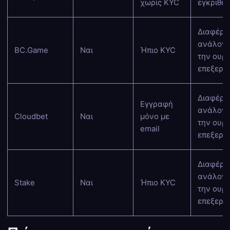
χωρίς KYC
εγκριθεί
Διαφέρε
ανάλογα
BC.Game
Ναι
Ήπιο KYC
την ουρ
επεξεργ
Διαφέρε
Εγγραφή
ανάλογα
Cloudbet
Ναι
μόνο με
την ουρ
email
επεξεργ
Διαφέρε
ανάλογα
Stake
Ναι
Ήπιο KYC
την ουρ
επεξεργ