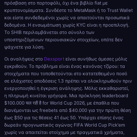
πρόσβαση στο πορτοφόλι, όχι ένα βιβλίο fiat με
κρυπτονομίσματα. Συνδέστε το MetaMask ή το Trust Wallet
και είστε συνδεδεμένοι χωρίς να απαιτούνται προσωπικά
δεδομένα. Η ενσωμάτωση χωρίς KYC είναι η προεπιλογή.
Το SHIB περιλαμβάνεται στο σύνολο των
υποστηριζόμενων περιουσιακών στοιχείων, οπότε δεν
ψάχνετε για λύση.
Οι αναλήψεις στο
Dexsport
είναι συνήθως άμεσες μόλις
εγκριθούν. Το πρόβλημα είναι ένας κανόνας τζίρου: τα
στοιχήματα που τοποθετούνται στο κατατεθειμένο ποσό
σε ελάχιστες αποδόσεις 1.3 πρέπει να ολοκληρωθούν πριν
ενεργοποιηθεί η έγκριση ανάληψης. Μόλις εκκαθαριστεί,
η πληρωμή κινείται γρήγορα. Μια πρόκληση leaderboard
$100.000 चल रही है for World Cup 2026, με έπαθλα που
διανέμονται ως freebets από $40.000 για την πρώτη θέση
έως $50 για τις θέσεις 41 έως 50. Υπάρχει επίσης ένας
δωρεάν προγνωστικός αγώνας FIFA World Cup Pick'em
χωρίς να απαιτείται στοίχημα με πραγματικά χρήματα,