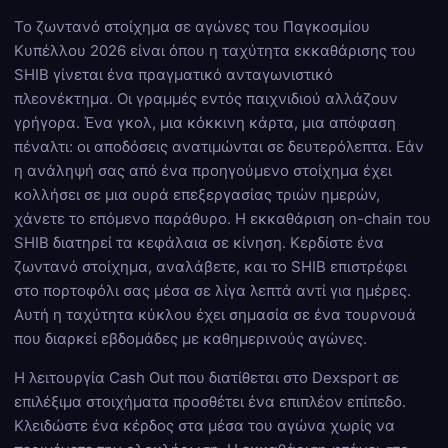
Το ζωντανό στοίχημα σε αγώνες του Παγκοσμίου
Κυπέλλου 2026 είναι όπου η ταχύτητα εκκαθάρισης του
SHIB γίνεται ένα πραγματικό ανταγωνιστικό
πλεονέκτημα. Οι γραμμές εντός παιχνιδιού αλλάζουν
γρήγορα. Ένα γκολ, μια κόκκινη κάρτα, μια απόφαση
πέναλτι: οι αποδόσεις ανατιμώνται σε δευτερόλεπτα. Εάν
η ανάληψή σας από ένα προηγούμενο στοίχημα έχει
κολλήσει σε μια ουρά επεξεργασίας τριών ημερών,
χάνετε το επόμενο παράθυρο. Η εκκαθάριση on-chain του
SHIB διατηρεί τα κεφάλαια σε κίνηση. Κερδίστε ένα
ζωντανό στοίχημα, αναλάβετε, και το SHIB επιστρέφει
στο πορτοφόλι σας μέσα σε λίγα λεπτά αντί για ημέρες.
Αυτή η ταχύτητα κύκλου έχει σημασία σε ένα τουρνουά
που διαρκεί εβδομάδες με καθημερινούς αγώνες.
Η λειτουργία Cash Out που διατίθεται στο Dexsport σε
επιλέξιμα στοιχήματα προσθέτει ένα επιπλέον επίπεδο.
Κλειδώστε ένα κέρδος στα μέσα του αγώνα χωρίς να