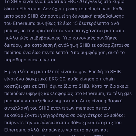
Το SHIB είναι ένα διακριτικό ERC-20 εγγενές στο κύριο
δίκτυο Ethereum. Δεν έχει τη δική του blockchain. Κάθε
μεταφορά SHIB κληρονομεί τη δυναμική επιβεβαίωσης
του Ethereum: συνήθως 12 έως 15 δευτερόλεπτα ανά
μπλοκ, με την οριστικότητα να επιτυγχάνεται μετά από
πολλαπλές επιβεβαιώσεις. Υπό κανονικές συνθήκες
δικτύου, μια κατάθεση ή ανάληψη SHIB εκκαθαρίζεται σε
περίπου ένα έως πέντε λεπτά. Υπό συμφόρηση, αυτό το
παράθυρο επεκτείνεται.
Η μεγαλύτερη μεταβλητή είναι το gas. Επειδή το SHIB
είναι ένα διακριτικό ERC-20, κάθε κίνηση on-chain
κοστίζει gas σε ETH, όχι το ίδιο το SHIB. Κατά τη διάρκεια
περιόδων υψηλής κυκλοφορίας στο Ethereum, τα τέλη gas
μπορούν να αυξηθούν σημαντικά. Αυτή είναι η βασική
ανταλλαγή του SHIB έναντι των memecoins που
εκκαθαρίζονται γρηγορότερα σε φθηνότερες αλυσίδες:
παίρνετε την ασφάλεια και το βάθος ρευστότητας του
Ethereum, αλλά πληρώνετε για αυτό σε gas και