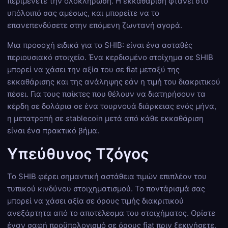
περιμένετε την ολοκλήρωση. Η εκκαθάριση φτάνει στο
υπόλοιπό σας αμέσως, και μπορείτε να το
επανεπενδύσετε στην επόμενη ζωντανή αγορά.
Μια προσοχή ειδικά για το SHIB: είναι ένα ασταθές
περιουσιακό στοιχείο. Ένα κερδισμένο στοίχημα σε SHIB
μπορεί να χάσει την αξία του σε fiat μεταξύ της
εκκαθάρισης και της ανάληψης εάν η τιμή του διακριτικού
πέσει. Για τους παίκτες που θέλουν να διατηρήσουν τα
κέρδη σε δολάρια σε ένα τουρνουά διάρκειας ενός μήνα,
η μετατροπή σε stablecoin μετά από κάθε εκκαθάριση
είναι ένα πρακτικό βήμα.
Υπεύθυνος Τζόγος
Το SHIB φέρει σημαντική αστάθεια τιμών επιπλέον του
τυπικού κινδύνου στοιχηματισμού. Το ποντάρισμά σας
μπορεί να χάσει αξία σε όρους τιμής διακριτικού
ανεξάρτητα από το αποτέλεσμα του στοιχήματος. Ορίστε
έναν σαφή προϋπολογισμό σε όρους fiat πριν ξεκινήσετε,