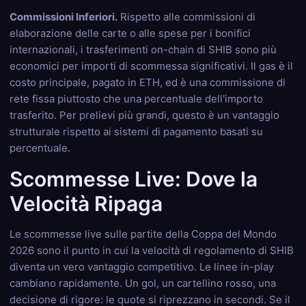
Commissioni Inferiori.
Rispetto alle commissioni di
elaborazione delle carte o alle spese per i bonifici
internazionali, i trasferimenti on-chain di SHIB sono più
economici per importi di scommessa significativi. Il gas è il
costo principale, pagato in ETH, ed è una commissione di
rete fissa piuttosto che una percentuale dell'importo
trasferito. Per prelievi più grandi, questo è un vantaggio
strutturale rispetto ai sistemi di pagamento basati su
percentuale.
Scommesse Live: Dove la
Velocità Ripaga
Le scommesse live sulle partite della Coppa del Mondo
2026 sono il punto in cui la velocità di regolamento di SHIB
diventa un vero vantaggio competitivo. Le linee in-play
cambiano rapidamente. Un gol, un cartellino rosso, una
decisione di rigore: le quote si riprezzano in secondi. Se il