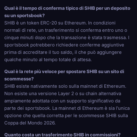
Qual è il tempo di conferma tipico di SHIB per un deposito
su un sportsbook?
SHIB è un token ERC-20 su Ethereum. In condizioni
normali di rete, un trasferimento si conferma entro uno o
cinque minuti dopo che la transazione è stata trasmessa. I
sportsbook potrebbero richiedere conferme aggiuntive
prima di accreditare il tuo saldo, il che può aggiungere
qualche minuto al tempo totale di attesa.
Qual è la rete più veloce per spostare SHIB su un sito di
scommesse?
SHIB esiste nativamente solo sulla mainnet di Ethereum.
Non esiste una versione Layer 2 o su chain alternativa
ampiamente adottata con un supporto significativo da
parte dei sportsbook. La mainnet di Ethereum è sia l'unica
opzione che quella corretta per le scommesse SHIB sulla
Coppa del Mondo 2026.
Quanto costa un trasferimento SHIB in commissioni?