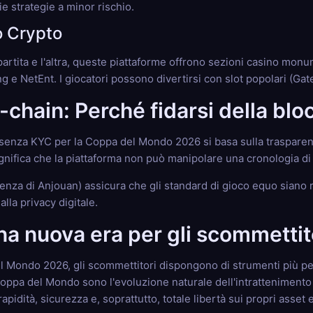
e strategie a minor rischio.
ò Crypto
artita e l'altra, queste piattaforme offrono sezioni casino monu
g e NetEnt. I giocatori possono divertirsi con slot popolari (Ga
-chain: Perché fidarsi della blo
e senza KYC per la Coppa del Mondo 2026 si basa sulla trasparen
ignifica che la piattaforma non può manipolare una cronologia di 
cenza di Anjouan) assicura che gli standard di gioco equo siano ri
alla privacy digitale.
a nuova era per gli scommettit
l Mondo 2026, gli scommettitori dispongono di strumenti più perfor
pa del Mondo sono l'evoluzione naturale dell'intrattenimento n
apidità, sicurezza e, soprattutto, totale libertà sui propri asset e