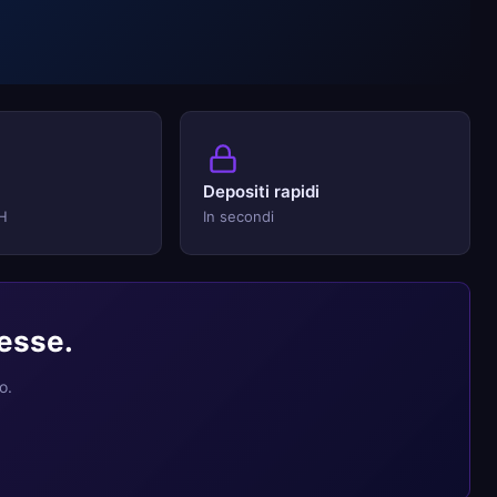
Depositi rapidi
H
In secondi
esse.
o.