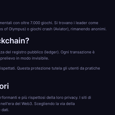
mentali con oltre 7.000 giochi. Si trovano i leader come
tes of Olympus) o giochi crash (Aviator), rimanendo anonimi.
ckchain?
za del registro pubblico (ledger). Ogni transazione è
prelievo in modo invisibile.
spettati. Questa protezione tutela gli utenti da pratiche
ori
manti e più rispettosi della loro privacy. I siti di
ell'era del Web3. Scegliendo la via della
 dati.