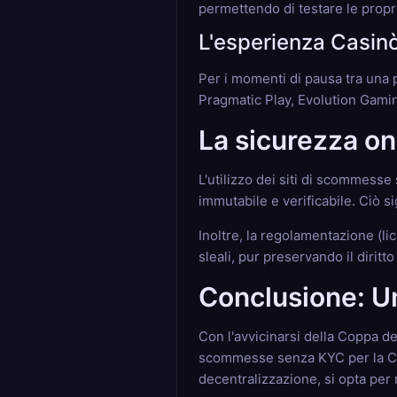
permettendo di testare le propri
L'esperienza Casin
Per i momenti di pausa tra una p
Pragmatic Play, Evolution Gamin
La sicurezza on
L'utilizzo dei siti di scommess
immutabile e verificabile. Ciò s
Inoltre, la regolamentazione (li
sleali, pur preservando il diritto 
Conclusione: Un
Con l'avvicinarsi della Coppa de
scommesse senza KYC per la Cop
decentralizzazione, si opta per r