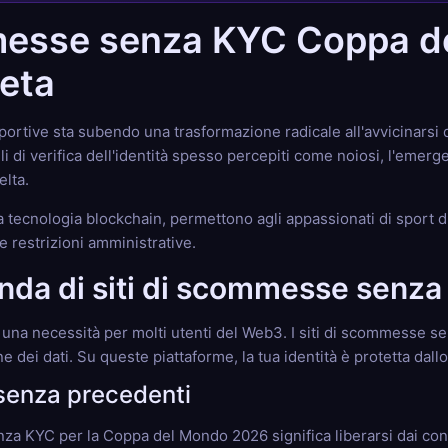
mmesse senza KYC Coppa d
eta
rtive sta subendo una trasformazione radicale all'avvicinarsi 
li di verifica dell'identità spesso percepiti come noiosi, l'eme
elta.
tecnologia blockchain, permettono agli appassionati di sport di co
e restrizioni amministrative.
da di siti di scommesse senza 
è una necessità per molti utenti del Web3. I siti di scommesse 
 dei dati. Su queste piattaforme, la tua identità è protetta dall
 senza precedenti
a KYC per la Coppa del Mondo 2026 significa liberarsi dai confin