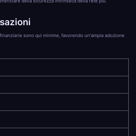
eficiare della sicurezza intrinseca della rete più
nsazioni
ere finanziarie sono qui minime, favorendo un'ampia adozione