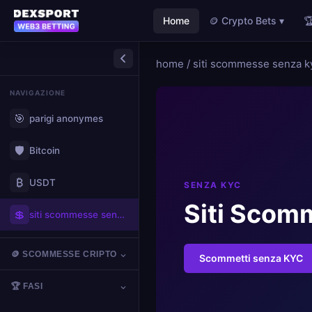
Home
🪙 Crypto Bets ▾

home
/
siti scommesse senza k
NAVIGAZIONE
🎯
parigi anonymes
🛡️
Bitcoin
₿
USDT
SENZA KYC
Siti Scom
💲
siti scommesse senza kyc
🪙 SCOMMESSE CRIPTO
Scommetti senza KYC
🏆 FASI