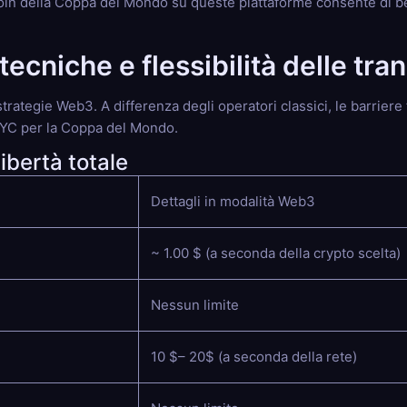
oin della Coppa del Mondo su queste piattaforme consente di ben
tecniche e flessibilità delle tra
e strategie Web3. A differenza degli operatori classici, le barri
KYC per la Coppa del Mondo.
Libertà totale
Dettagli in modalità Web3
~ 1.00 $ (a seconda della crypto scelta)
Nessun limite
10 $– 20$ (a seconda della rete)