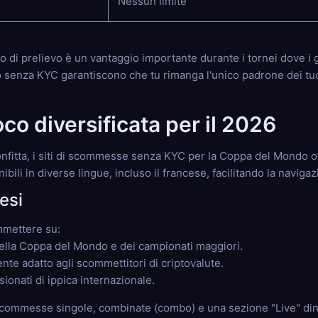
Nessun limite
 di prelievo è un vantaggio importante durante i tornei dove i
senza KYC garantiscono che tu rimanga l'unico padrone dei tuoi
oco diversificata per il 2026
sconfitta, i siti di scommesse senza KYC per la Coppa del Mondo 
ili in diverse lingue, incluso il francese, facilitando la navigaz
esi
mmettere su:
ella Coppa del Mondo e dei campionati maggiori.
nte adatto agli scommettitori di criptovalute.
sionati di ippica internazionale.
commesse singole, combinate (combo) e una sezione "Live" dinam