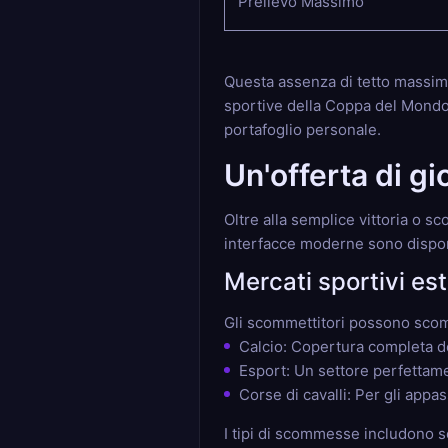
Prelievo Massimo
Questa assenza di tetto massimo
sportive della Coppa del Mondo 
portafoglio personale.
Un'offerta di gi
Oltre alla semplice vittoria o 
interfacce moderne sono disponib
Mercati sportivi est
Gli scommettitori possono sco
Calcio: Copertura completa d
Esport: Un settore perfettame
Corse di cavalli: Per gli appas
I tipi di scommesse includono s