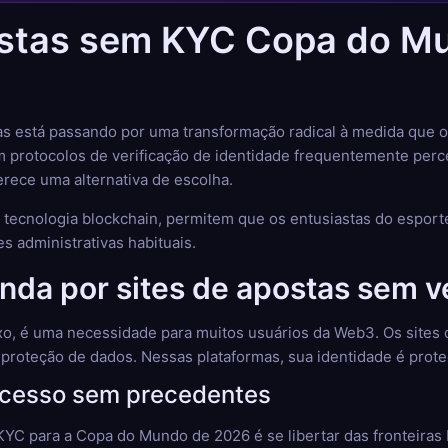
ostas sem KYC Copa do M
as está passando por uma transformação radical à medida que 
 protocolos de verificação de identidade frequentemente perc
ece uma alternativa de escolha.
 tecnologia blockchain, permitem que os entusiastas do esporte
s administrativas habituais.
nda por sites de apostas sem v
uxo, é uma necessidade para muitos usuários da Web3. Os site
roteção de dados. Nessas plataformas, sua identidade é prote
acesso sem precedentes
KYC para a Copa do Mundo de 2026 é se libertar das fronteiras 