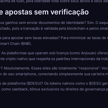
 acima de tudo, pela liberdade total sobre seus ativos e seus da
e apostas sem verificação
seus ganhos sem enviar documentos de identidade? Sim. O saque
itado, pois a transação é validada pela blockchain e pelos smar
s para apostar sem taxas elevadas? Para minimizar as taxas de r
Smart Chain (BNB).
? As plataformas que operam sob licença (como Anjouan) oferec
e cripto-nativo que respeita os padrões internacionais da indú
r? Absolutamente. Esses sites são totalmente "responsive". Voc
or do seu smartphone, conectando simplesmente sua carteira m
ns de plataforma ($DESU)? Os tokens nativos como o $DESU ge
, como cashback, bônus exclusivos ou direitos de governança 