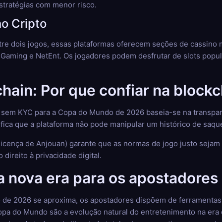
estratégias com menor risco.
o Cripto
re dois jogos, essas plataformas oferecem seções de cassino 
 Gaming e NetEnt. Os jogadores podem desfrutar de slots popula
ain: Por que confiar na blockc
as sem KYC para a Copa do Mundo de 2026 baseia-se na transparê
nifica que a plataforma não pode manipular um histórico de saque
licença de Anjouan) garante que as normas de jogo justo sejam 
 direito à privacidade digital.
 nova era para os apostadores
de 2026 se aproxima, os apostadores dispõem de ferramentas m
pa do Mundo são a evolução natural do entretenimento na era 