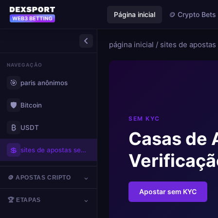
Página inicial
🪙 Crypto Bets
página inicial
/
sites de apostas
NAVEGAÇÃO
🎯
paris anônimos
🛡️
Bitcoin
SEM KYC
₿
USDT
Casas de 
💲
sites de apostas sem kyc
Verificaçã
🪙 APOSTAS CRIPTO
Apostar sem KYC
🏆 ETAPAS