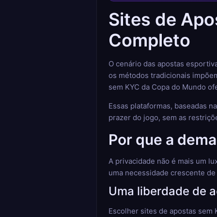
Sites de Ap
Completo
O cenário das apostas esportiv
os métodos tradicionais impõem
sem KYC da Copa do Mundo ofer
Essas plataformas, baseadas na
prazer do jogo, sem as restriçõe
Por que a dema
A privacidade não é mais um l
uma necessidade crescente de p
Uma liberdade de 
Escolher sites de apostas sem 