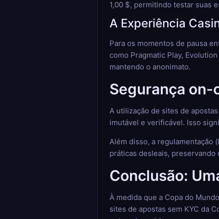
1,00 $, permitindo testar suas 
A Experiência Casin
Para os momentos de pausa ent
como Pragmatic Play, Evolution
mantendo o anonimato.
Segurança on-ch
A utilização de sites de apost
imutável e verificável. Isso sig
Além disso, a regulamentação (
práticas desleais, preservando o
Conclusão: Uma
À medida que a Copa do Mundo 
sites de apostas sem KYC da Co