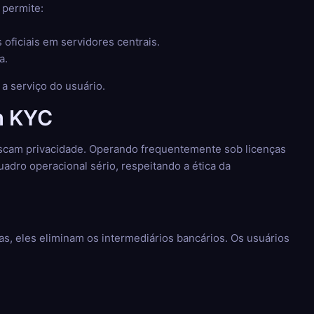
 permite:
ficiais em servidores centrais.
a.
a serviço do usuário.
m KYC
scam privacidade. Operando frequentemente sob licenças
dro operacional sério, respeitando a ética da
as, eles eliminam os intermediários bancários. Os usuários