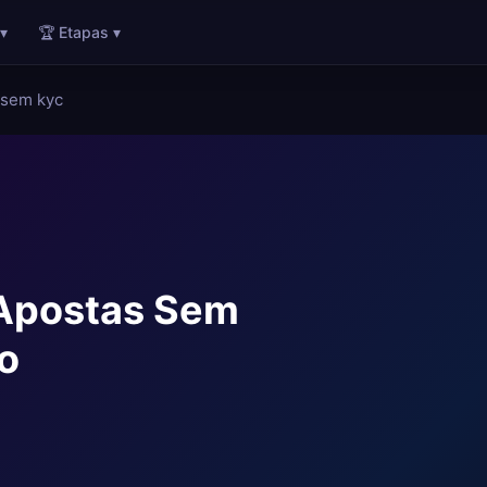
 ▾
🏆 Etapas ▾
 sem kyc
Apostas Sem
o