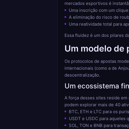
mercados esportivos é instant
Uma inscrição com um clique 
A eliminação do risco de rou
Uma reatividade total para ap
Essa fluidez é um dos pilares 
Um modelo de p
Os protocolos de apostas mode
internacionais (como a de Anjo
descentralização.
Um ecossistema fin
A força desses sites reside em 
podem explorar mais de 40 ativo
BTC, ETH e LTC para os purist
USDT e USDC para aqueles que
SOL, TON e BNB para transaçõ