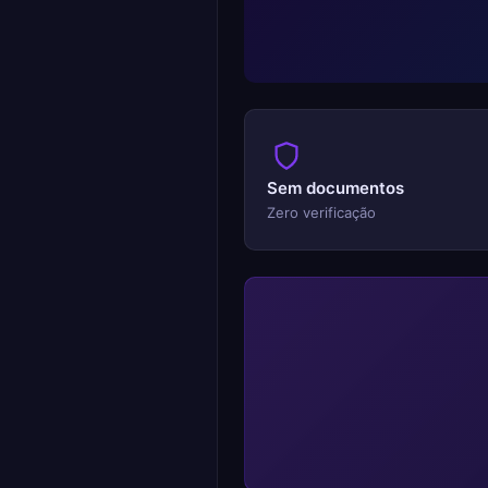
Sem documentos
Zero verificação