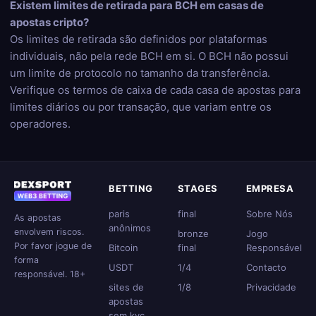
Existem limites de retirada para BCH em casas de
apostas cripto?
Os limites de retirada são definidos por plataformas
individuais, não pela rede BCH em si. O BCH não possui
um limite de protocolo no tamanho da transferência.
Verifique os termos de caixa de cada casa de apostas para
limites diários ou por transação, que variam entre os
operadores.
BETTING
STAGES
EMPRESA
paris
final
Sobre Nós
As apostas
anônimos
envolvem riscos.
bronze
Jogo
Por favor jogue de
Bitcoin
final
Responsável
forma
USDT
1/4
Contacto
responsável. 18+
sites de
1/8
Privacidade
apostas
sem kyc