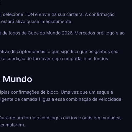
n
, selecione TON e envie da sua carteira. A confirmação
estará ativo quase imediatamente.
ta de jogos da Copa do Mundo 2026. Mercados pré-jogo e ao
ativa de criptomoedas, o que significa que os ganhos são
 a condição de turnover seja cumprida, e os fundos
o Mundo
tiplas confirmações de bloco. Uma vez que um saque é
ligente de camada 1 iguala essa combinação de velocidade
Durante um torneio com jogos diários e odds em mudança,
 acumularem.