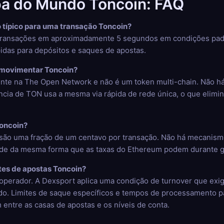
a do Mundo Toncoin: FAQ
 típico para uma transação Toncoin?
ransações em aproximadamente 5 segundos em condições padrã
idas para depósitos e saques de apostas.
a movimentar Toncoin?
ente na The Open Network e não é um token multi-chain. Não h
cia de TON usa a mesma via rápida de rede única, o que elimina
oncoin?
são uma fração de um centavo por transação. Não há mecanismo
 rede da mesma forma que as taxas do Ethereum podem durante 
ites de apostas Toncoin?
 operador. A Dexsport aplica uma condição de turnover que exi
do. Limites de saque específicos e tempos de processamento p
m entre as casas de apostas e os níveis de conta.