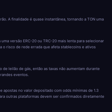
o. A finalidade é quase instantânea, tornando a TON uma
á uma versão ERC-20 ou TRC-20 mais lenta para selecionar
 o risco de rede errada que afeta stablecoins e ativos
 de leilão de gás, então as taxas não aumentam durante
grandes eventos.
ge apostas no valor depositado com odds mínimas de 1.3
ara outras plataformas devem ser confirmados diretamente