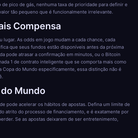
de pico de gás, nenhuma taxa de prioridade para definir e
alor tão pequeno que é funcionalmente irrelevante.
Mais Compensa
eu lugar. As odds em jogo mudam a cada chance, cada
ifica que seus fundos estão disponíveis antes da próxima
a pode atrasar a confirmação em minutos, ou o Bitcoin
ada 1 de contrato inteligente que se comporta mais como
a Copa do Mundo especificamente, essa distinção não é
ê.
a do Mundo
 pode acelerar os hábitos de apostas. Defina um limite de
o atrito do processo de financiamento, e é exatamente por
erder. Se as apostas deixarem de ser entretenimento,