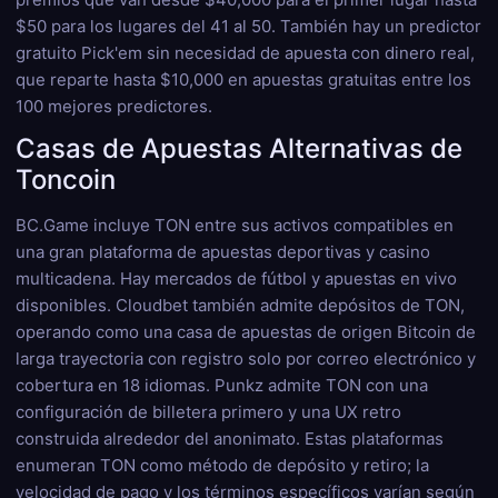
$50 para los lugares del 41 al 50. También hay un predictor
gratuito Pick'em sin necesidad de apuesta con dinero real,
que reparte hasta $10,000 en apuestas gratuitas entre los
100 mejores predictores.
Casas de Apuestas Alternativas de
Toncoin
BC.Game incluye TON entre sus activos compatibles en
una gran plataforma de apuestas deportivas y casino
multicadena. Hay mercados de fútbol y apuestas en vivo
disponibles. Cloudbet también admite depósitos de TON,
operando como una casa de apuestas de origen Bitcoin de
larga trayectoria con registro solo por correo electrónico y
cobertura en 18 idiomas. Punkz admite TON con una
configuración de billetera primero y una UX retro
construida alrededor del anonimato. Estas plataformas
enumeran TON como método de depósito y retiro; la
velocidad de pago y los términos específicos varían según