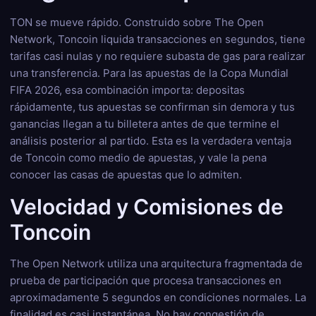
TON se mueve rápido. Construido sobre The Open
Network, Toncoin liquida transacciones en segundos, tiene
tarifas casi nulas y no requiere subasta de gas para realizar
una transferencia. Para las apuestas de la Copa Mundial
FIFA 2026, esa combinación importa: depositas
rápidamente, tus apuestas se confirman sin demora y tus
ganancias llegan a tu billetera antes de que termine el
análisis posterior al partido. Esta es la verdadera ventaja
de Toncoin como medio de apuestas, y vale la pena
conocer las casas de apuestas que lo admiten.
Velocidad y Comisiones de
Toncoin
The Open Network utiliza una arquitectura fragmentada de
prueba de participación que procesa transacciones en
aproximadamente 5 segundos en condiciones normales. La
finalidad es casi instantánea. No hay congestión de