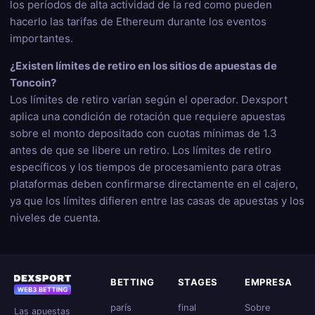
los períodos de alta actividad de la red como pueden
hacerlo las tarifas de Ethereum durante los eventos
importantes.
¿Existen límites de retiro en los sitios de apuestas de
Toncoin?
Los límites de retiro varían según el operador. Dexsport
aplica una condición de rotación que requiere apuestas
sobre el monto depositado con cuotas mínimas de 1.3
antes de que se libere un retiro. Los límites de retiro
específicos y los tiempos de procesamiento para otras
plataformas deben confirmarse directamente en el cajero,
ya que los límites difieren entre las casas de apuestas y los
niveles de cuenta.
BETTING
STAGES
EMPRESA
parís
final
Sobre
Las apuestas