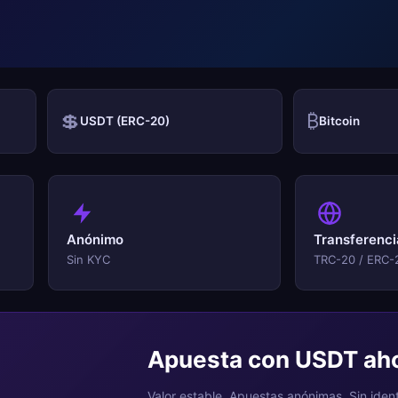
💲
₿
USDT (ERC-20)
Bitcoin
Anónimo
Transferenci
Sin KYC
TRC-20 / ERC-
Apuesta con USDT ah
Valor estable. Apuestas anónimas. Sin iden