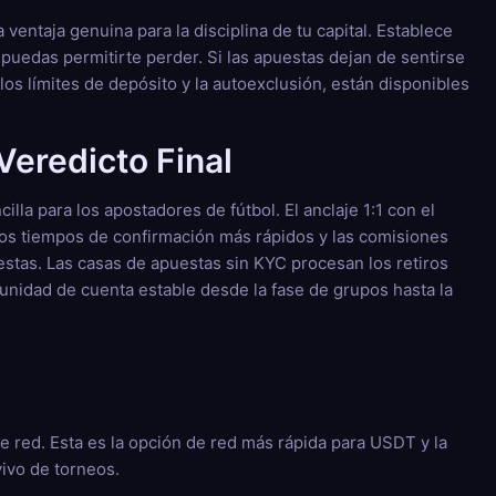
 ventaja genuina para la disciplina de tu capital. Establece
puedas permitirte perder. Si las apuestas dejan de sentirse
s límites de depósito y la autoexclusión, están disponibles
eredicto Final
a para los apostadores de fútbol. El anclaje 1:1 con el
los tiempos de confirmación más rápidos y las comisiones
uestas. Las casas de apuestas sin KYC procesan los retiros
unidad de cuenta estable desde la fase de grupos hasta la
red. Esta es la opción de red más rápida para USDT y la
ivo de torneos.