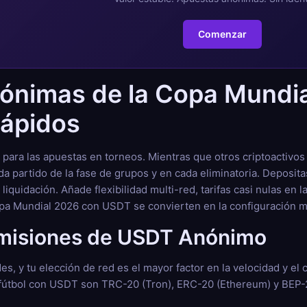
Comenzar
ónimas de la Copa Mundi
ápidos
 para las apuestas en torneos. Mientras que otros criptoactivo
da partido de la fase de grupos y en cada eliminatoria. Deposi
la liquidación. Añade flexibilidad multi-red, tarifas casi nulas e
pa Mundial 2026 con USDT se convierten en la configuración más
omisiones de USDT Anónimo
s, y tu elección de red es el mayor factor en la velocidad y el 
 fútbol con USDT son TRC-20 (Tron), ERC-20 (Ethereum) y BEP-