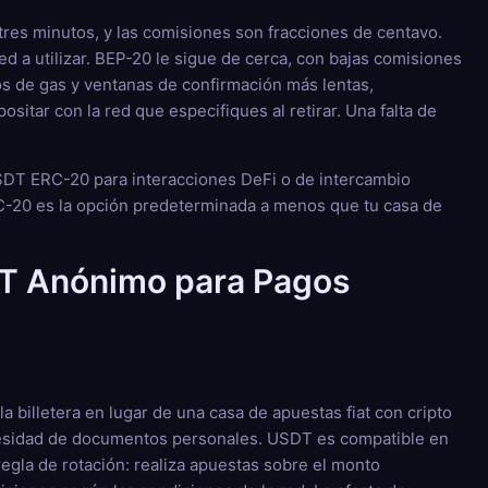
es minutos, y las comisiones son fracciones de centavo.
d a utilizar. BEP-20 le sigue de cerca, con bajas comisiones
 de gas y ventanas de confirmación más lentas,
sitar con la red que especifiques al retirar. Una falta de
USDT ERC-20 para interacciones DeFi o de intercambio
-20 es la opción predeterminada a menos que tu casa de
DT Anónimo para Pagos
 billetera en lugar de una casa de apuestas fiat con cripto
ecesidad de documentos personales. USDT es compatible en
egla de rotación: realiza apuestas sobre el monto