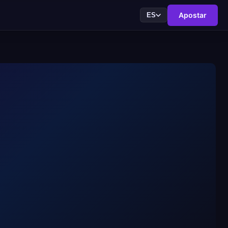
Apostar
ES