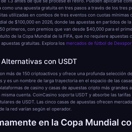
e 1.3 antes de que se procese el retiro. Pueden aplicarse comi
 como una apuesta gratuita en tres pasos a través de los tres 
itas utilizadas en combos de tres eventos con cuotas mínimas d
dial de $100,000 en 2026, donde las apuestas en partidos de la
s 50 primeros, con premios que van desde $40,000 para el prime
tuito de la Copa Mundial de la FIFA, que no requiere apuestas 
apuestas gratuitas. Explora los
mercados de fútbol de Dexspor
 Alternativas con USDT
 más de 150 criptoactivos y ofrece una profunda selección de 
s y es un nombre de larga trayectoria en el espacio de las casa
plataformas de casino y casas de apuestas cripto más grandes a
la misma cuenta. CoinCasino soporta USDT y absorbe las tarifas 
titulares de USDT. Las cinco casas de apuestas ofrecen mercado
de la red varían según el operador.
mamente en la Copa Mundial c