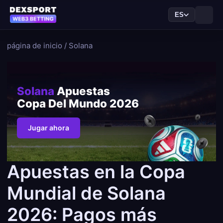
ES
página de inicio
/
Solana
Solana
Apuestas
Copa Del Mundo 2026
Jugar ahora
Apuestas en la Copa
Mundial de Solana
2026: Pagos más