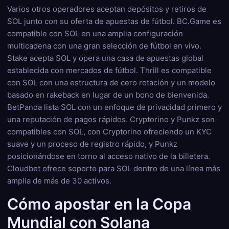
Varios otros operadores aceptan depósitos y retiros de
SOL junto con su oferta de apuestas de fútbol. BC.Game es
compatible con SOL en una amplia configuración
multicadena con una gran selección de fútbol en vivo.
Stake acepta SOL y opera una casa de apuestas global
establecida con mercados de fútbol. Thrill es compatible
con SOL con una estructura de cero rotación y un modelo
basado en rakeback en lugar de un bono de bienvenida.
BetPanda lista SOL con un enfoque de privacidad primero y
una reputación de pagos rápidos. Cryptorino y Punkz son
compatibles con SOL, con Cryptorino ofreciendo un KYC
suave y un proceso de registro rápido, y Punkz
posicionándose en torno al acceso nativo de la billetera.
Cloudbet ofrece soporte para SOL dentro de una línea más
amplia de más de 30 activos.
Cómo apostar en la Copa
Mundial con Solana