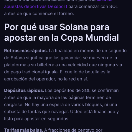
apuestas deportivas Dexsport
para comenzar con SOL
antes de que comience el torneo.
Por qué usar Solana para
apostar en la Copa Mundial
Retiros más rápidos.
La finalidad en menos de un segundo
de Solana significa que las ganancias se mueven de la
plataforma a su billetera a una velocidad que ninguna vía
de pago tradicional iguala. El cuello de botella es la
aprobación del operador, no la red en sí.
Depósitos rápidos.
Los depósitos de SOL se confirman
antes de que la mayoría de las páginas terminen de
cargarse. No hay una espera de varios bloques, ni una
subasta de tarifas que navegar. Usted está financiado y
listo para apostar en segundos.
Tarifas más bajas.
A fracciones de centavo por