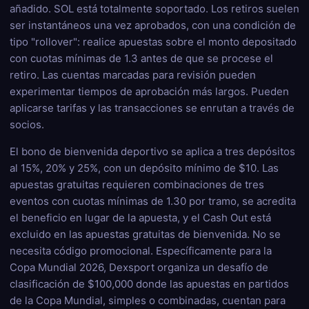
añadido. SOL está totalmente soportado. Los retiros suelen
ser instantáneos una vez aprobados, con una condición de
tipo "rollover": realice apuestas sobre el monto depositado
con cuotas mínimas de 1.3 antes de que se procese el
retiro. Las cuentas marcadas para revisión pueden
experimentar tiempos de aprobación más largos. Pueden
aplicarse tarifas y las transacciones se enrutan a través de
socios.
El bono de bienvenida deportivo se aplica a tres depósitos
al 15%, 20% y 25%, con un depósito mínimo de $10. Las
apuestas gratuitas requieren combinaciones de tres
eventos con cuotas mínimas de 1.30 por tramo, se acredita
el beneficio en lugar de la apuesta, y el Cash Out está
excluido en las apuestas gratuitas de bienvenida. No se
necesita código promocional. Específicamente para la
Copa Mundial 2026, Dexsport organiza un desafío de
clasificación de $100,000 donde las apuestas en partidos
de la Copa Mundial, simples o combinadas, cuentan para