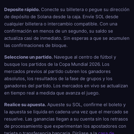
Deposite rápido.
Conecte su billetera o pegue su dirección
de depósito de Solana desde la caja. Envíe SOL desde
cualquier billetera o intercambio compatible. Con una
confirmación en menos de un segundo, su saldo se
actualiza casi de inmediato. Sin esperas a que se acumulen
las confirmaciones de bloque.
Seleccione un partido.
Navegue al centro de fútbol y
busque los partidos de la Copa Mundial 2026. Los
mercados previos al partido cubren los ganadores
absolutos, los resultados de la fase de grupos y los
ganadores del partido. Los mercados en vivo se actualizan
en tiempo real a medida que avanza el juego.
Realice su apuesta.
Apueste su SOL, confirme el boleto y
la apuesta se liquida en cadena una vez que el mercado se
resuelve. Las ganancias llegan a su cuenta sin los retrasos
de procesamiento que experimentan los apostadores con
tarjeta o transferencia bancaria. Diríjase a la
casa de