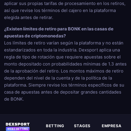
aplicar sus propias tarifas de procesamiento en los retiros,
así que revise los términos del cajero en la plataforma
elegida antes de retirar.
¿Existen límites de retiro para BONK en las casas de
apuestas de criptomonedas?
Los límites de retiro varían según la plataforma y no están
estandarizados en toda la industria. Dexsport aplica una
regla de tipo de rotación que requiere apuestas sobre el
monto depositado con probabilidades mínimas de 1.3 antes
de la aprobación del retiro. Los montos máximos de retiro
dependen del nivel de la cuenta y de la política de la
plataforma. Siempre revise los términos específicos de su
casa de apuestas antes de depositar grandes cantidades
de BONK.
BETTING
STAGES
EMPRESA