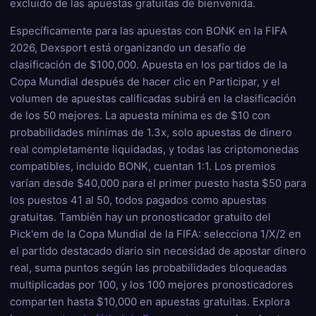
excluido de las apuestas gratuitas de bienvenida.
Específicamente para las apuestas con BONK en la FIFA
2026, Dexsport está organizando un desafío de
clasificación de $100,000. Apuesta en los partidos de la
Copa Mundial después de hacer clic en Participar, y el
volumen de apuestas calificadas subirá en la clasificación
de los 50 mejores. La apuesta mínima es de $10 con
probabilidades mínimas de 1.3x, solo apuestas de dinero
real completamente liquidadas, y todas las criptomonedas
compatibles, incluido BONK, cuentan 1:1. Los premios
varían desde $40,000 para el primer puesto hasta $50 para
los puestos 41 al 50, todos pagados como apuestas
gratuitas. También hay un pronosticador gratuito del
Pick'em de la Copa Mundial de la FIFA: selecciona 1/X/2 en
el partido destacado diario sin necesidad de apostar dinero
real, suma puntos según las probabilidades bloqueadas
multiplicadas por 100, y los 100 mejores pronosticadores
comparten hasta $10,000 en apuestas gratuitas. Explora