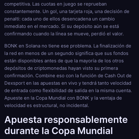
competitiva. Las cuotas en juego se reprueban
constantemente. Un gol, una tarjeta roja, una decisión de
penalti: cada uno de ellos desencadena un cambio
inmediato en el mercado. Si su depósito aún se está
confirmando cuando la línea se mueve, perdió el valor.
BONK en Solana no tiene ese problema. La finalización de
la red en menos de un segundo significa que sus fondos
están disponibles antes de que la mayoría de los otros
depósitos de criptomonedas hayan visto su primera
confirmación. Combine eso con la función de Cash Out de
Dexsport en las apuestas en vivo y tendrá tanto velocidad
de entrada como flexibilidad de salida en la misma cuenta.
Apueste en la Copa Mundial con BONK y la ventaja de
velocidad es estructural, no incidental.
Apuesta responsablemente
durante la Copa Mundial