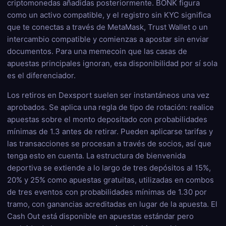
criptomonedas añadidas posteriormente. BONK figura
como un activo compatible, y el registro sin KYC significa
que te conectas a través de MetaMask, Trust Wallet o un
intercambio compatible y comienzas a apostar sin enviar
documentos. Para una memecoin que las casas de
apuestas principales ignoran, esa disponibilidad por sí sola
es el diferenciador.
Los retiros en Dexsport suelen ser instantáneos una vez
aprobados. Se aplica una regla de tipo de rotación: realice
apuestas sobre el monto depositado con probabilidades
mínimas de 1.3 antes de retirar. Pueden aplicarse tarifas y
las transacciones se procesan a través de socios, así que
tenga esto en cuenta. La estructura de bienvenida
deportiva se extiende a lo largo de tres depósitos al 15%,
20% y 25% como apuestas gratuitas, utilizadas en combos
de tres eventos con probabilidades mínimas de 1.30 por
tramo, con ganancias acreditadas en lugar de la apuesta. El
Cash Out está disponible en apuestas estándar pero