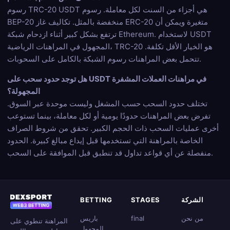
رسوم TRC-20 USDT هي أجزاء من السنت لكل معاملة. رسوم
BEP-20 منخفضة بالمثل. تكاليف غاز ERC-20 متغيرة ويمكن أن
ترتفع بشكل كبير أثناء ازدحام شبكة Ethereum. لاستخدام USDT
المجهول في المراهنات الرياضية، TRC-20 هو الخيار الأقل تكلفة.
تتحمل بعض المراهنات رسوم الشبكة بالكامل على السحوبات.
هل توجد حدود سحب على USDT في مراهنات العملات المشفرة
المجهولة؟
تختلف حدود السحب حسب المشغل وليست موحدة عبر السوق.
تفرض بعض المراهنات حدودًا يومية أو لكل معاملة، بينما تستوعب
أخرى عمليات السحب ذات الحجم الكبير. تحقق من شروط الصراف
الخاصة بالمراهنة التي تستخدمها قبل إيداع مبالغ كبيرة. الحدود
منفصلة عن أي قواعد تداول قد تنطبق قبل الموافقة على السحب.
الشركة
STAGES
BETTING
من نحن
final
باريس
المراهنة تنطوي على
المجهول