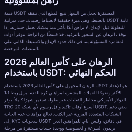
راهن بمسؤولية
قيمة USDT المستقرة تجعل من السهل تتبع المبلغ الذي تنفقه
بالضبط، وهي ميزة حقيقية لانضباط رصيدك. حدد ميزانية USDT ثابتة
للبطولة قبل الإيداع. لا تراهن أبدًا بأكثر مما يمكنك تحمل خسارته. إذا
توقف الرهان عن الشعور بالترفيه، خذ قسطًا من الراحة. تتوفر أدوات
المقامرة المسؤولة بما في ذلك حدود الإيداع والاستبعاد الذاتي على
المنصات المرخصة.
الرهان على كأس العالم 2026
باستخدام USDT: الحكم النهائي
الرهان المجهول على كأس العالم 2026 باستخدام USDT هو الإعداد
الأكثر وضوحًا للعملات المشفرة لمراهني كرة القدم. يزيل ربط 1:1
بالدولار الأمريكي مخاطر التقلبات عبر بطولة تستمر شهرًا كاملاً. يوفر
TRC-20 أسرع أوقات تأكيد وأقل رسوم لأي شبكة USDT. يعني دعم
الشبكات المتعددة المرونة عبر الكتب. تعالج مراهنات عدم الحاجة
إلى KYC سحوبات USDT في دقائق، وليس أيام. للمراهنين الذين
يريدون السرعة والخصوصية ووحدة حساب مستقرة من مرحلة