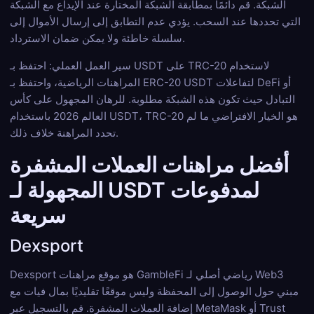
الشبكة. قم دائمًا بمطابقة الشبكة المختارة عند الإيداع مع الشبكة
التي تحددها عند السحب. يؤدي عدم التطابق إلى إرسال الأموال إلى
سلسلة خاطئة ولا يمكن ضمان الاسترداد.
سير العمل العملي: احتفظ بـ USDT على TRC-20 لاستخدام
المراهنات الرياضية، واحتفظ بـ ERC-20 USDT لتفاعلات DeFi أو
التبادل حيث تكون هذه الشبكة مطلوبة. للرهان المجهول على كأس
العالم 2026 باستخدام USDT، TRC-20 هو الخيار الافتراضي ما لم
تحدد المراهنة خلاف ذلك.
أفضل مراهنات العملات المشفرة
المجهولة لـ USDT لمدفوعات
سريعة
Dexsport
Dexsport هو موقع مراهنات GambleFi رياضي أصلي لـ Web3
مبني حول الوصول إلى المحفظة وليس موقعًا تقليديًا بمال فيات مع
إضافة العملات المشفرة. قم بالتسجيل عبر MetaMask أو Trust