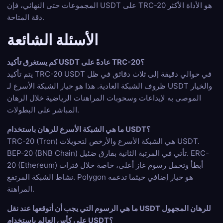
المجموعات حتى النهائي، فإن USDT على TRC-20 هو الأداة الأكثر
دقة المتاحة.
الأسئلة الشائعة
كم يستغرق تأكيد USDT عادةً على TRC-20؟
يتم تأكيد TRC-20 USDT في حوالي دقيقة إلى ثلاث دقائق في ظل
ظروف الشبكة العادية. هذا هو خيار الشبكة الأسرع لـ USDT والخيار
الموصى به لإيداعات وسحوبات المراهنات الرياضية خلال الرهان
المباشر على البطولات.
ما هي الشبكة الأسرع للرهان باستخدام USDT؟
TRC-20 (Tron) هي الشبكة الأسرع والأرخص لتحويلات USDT.
BEP-20 (BNB Chain) تأتي في المرتبة الثانية بفارق ضئيل. ERC-
20 (Ethereum) أبطأ وتحمل رسوم غاز أعلى، خاصة خلال فترات
نشاط الشبكة المرتفع. Polygon هو خيار إضافي حيثما تدعمه
المراهنة.
ما هي الرسوم التي يجب أن أتوقعها عند نقل USDT للرهان المجهول
على كأس العالم باستخدام USDT؟