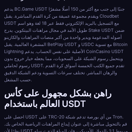
يدعم BC.Game USDT جنبًا إلى جنب مع أكثر من 150 أصلًا مشفرًا
ويقدم مجموعة عميقة من كرة القدم المباشرة. يقبل Cloudbet
USDT مع التسجيل بالبريد الإلكتروني فقط عبر 18 لغة وهو اسم
طويل الأمد في مجال مراهنات البيتكوين. يدرج Stake USDT ضمن
أصوله المدعومة ويدير واحدة من أكبر منصات المراهنات والكازينو
المشفرة العالمية. يقبل BetPlay USDT و USDC مع تسوية Bitcoin
Lightning الأصلية على نفس الحساب. يدعم CoinCasino USDT
ويتحمل رسوم الشبكة على السحوبات، مما يجعله خيار خروج بدون
رسوم لحاملي USDT. تقدم جميع الكتب الخمسة أسواق كرة القدم
والرهان المباشر. تختلف سرعات التسوية ودعم الشبكة الدقيق
حسب المشغل.
راهن بشكل مجهول على كأس
العالم باستخدام USDT
احصل على USDT على TRC-20 من أي بورصة تدعم شبكة Tron.
قم بالتحويل مباشرة إلى عنوان إيداع المراهنات الرياضية الخاص بك.
نظرًا لأن USDT مربوط 1:1 بالدولار الأمريكي، فإن المبلغ الذي ترسله