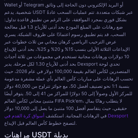
Wallet أو Telegram أو البريد الإلكتروني دون الحاجة إلى وثائق
شخصية. يدعم USDT عبر شبكات متعددة. تتم عمليات السحب عادةً
بشكل فوري بمجرد الموافقة، على الرغم من تطبيق قاعدة تداول:
ضع رهانات على المبلغ المودع بحد أدنى للأرباح 1.3 قبل معالجة
السحب. قد يتم تطبيق رسوم اعتمادًا على ظروف الشبكة. يسري
عرض الترحيب الرياضي كرهان مجاني من ثلاث خطوات عبر
الإيداعات الثلاثة الأولى بنسب 15% و 20% و 25%، بحد أدنى للإيداع
10 دولارات ورهانات مجانية تستخدم في مجموعات من ثلاثة أحداث
بحد أدنى للأرباح 1.30 لكل مرحلة. يدير Dexsport تحدي لوحة
المتصدرين لكأس العالم بقيمة 100,000 دولار في عام 2026، حيث
تحسب الرهانات على مباريات كأس العالم بأي عملة مشفرة مدعومة
بنسبة 1:1 نحو تصنيف أفضل 50، مع جوائز تتراوح من 40,000 دولار
للمركز الأول وصولاً إلى 50 دولارًا للمراكز من 41 إلى 50. يتوفر أيضًا
متنبئ مجاني لكأس العالم FIFA Pick'em، لا يتطلب رهانًا بمال
حقيقي، حيث يتقاسم أفضل 100 متنبئ ما يصل إلى 10,000 دولار
أسواق كرة القدم في Dexsport
في الرهانات المجانية. استكشف
لتصفح خطوط كأس العالم قبل الإيداع.
مراهنات USDT بديلة