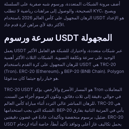
أضف مرونة الشبكات المتعددة، ورسوم شبه صفرية على السلسلة
الصحيحة، والوصول إلى مراهنات رياضية لا تتطلب KYC، ويصبح
الرهان المجهول على كأس العالم 2026 باستخدام USDT هو الإعداد
الأكثر دقة لأي مراهن كرة قدم جاد.
سرعة ورسوم USDT المجهولة
يعمل USDT عبر شبكات متعددة، واختيارك للشبكة هو العامل الأكبر
الوحيد على سرعة وتكلفة التسوية. الشبكات الثلاث الأكثر أهمية
للرهان المجهول على كرة القدم باستخدام USDT هي TRC-20
(Tron)، ERC-20 (Ethereum)، و BEP-20 (BNB Chain). Polygon
هو خيار رابع حيثما كان مدعومًا.
TRC-20 USDT هو المسار الأسرع والأرخص. يؤكد Tron المعاملات
في حوالي دقيقة إلى ثلاث دقائق، وتكون الرسوم أجزاء من السنت.
للرهان المباشر عالي التردد أثناء مباراة كأس العالم، TRC-20 هي
الشبكة التي يجب استخدامها. BEP-20 يأتي في المرتبة الثانية بفارق
ضئيل، برسوم منخفضة وتأكيدات عادةً في غضون دقيقتين. ERC-20
USDT يحمل تكاليف غاز أعلى ونوافذ تأكيد أبطأ، خاصة أثناء ازدحام