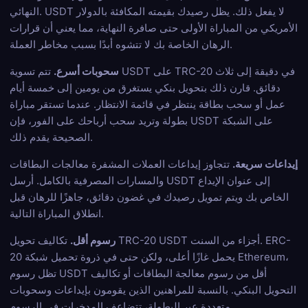
النهائي. USDT لا يفعل ذلك. يظل رصيدك بقيمته المكافئة بالدولار
الأمريكي من المباراة الأولى حتى صافرة النهاية، مما يعني أن قرارات
الرهان الخاصة بك لا تتشوه أبدًا بسبب مخاطر العملة.
سحوبات أسرع.
تتم تسوية USDT على TRC-20 في دقيقة إلى ثلاث
دقائق. قارن ذلك بتحويل بنكي يستغرق من يومين إلى خمسة أيام
عمل أو سحب بطاقة ينتظر في قائمة الانتظار. عندما تستقر مباراة
بطولة وتريد سحب أرباحك على الفور، فإن USDT على الشبكة
الصحيحة يقدم ذلك.
إيداعات سريعة.
تتجاوز إيداعات العملات المشفرة معالجات البطاقات
والمسارات المصرفية بالكامل. أرسل USDT إلى عنوان الإيداع
الخاص بك ويتم تمويل رصيدك في غضون دقائق، جاهزًا للرهان قبل
انطلاق المباراة التالية.
رسوم أقل.
تكاليف تحويل TRC-20 USDT أجزاء من السنت. ERC-
20 يحمل غازًا أعلى، ولكن حتى في ذروة تحميل شبكة Ethereum،
تظل رسوم USDT أقل من رسوم معالجة البطاقات أو تكاليف
التحويل البنكي. بالنسبة للمراهنين الذين يقومون بإيداعات وسحوبات
متعددة عبر البطولة، تتضاعف المدخرات في الرسوم.