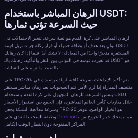
الرهان المباشر باستخدام USDT:
حيث السرعة تؤتي ثمارها
الرهان المباشر على كرة القدم هو لعبة سرعة. تتغير الاحتمالات في
ثوانٍ بعد هدف أو بطاقة حمراء أو قرار ركلة جزاء. تزيل قيمة USDT
المستقرة متغيرًا واحدًا من المعادلة: لا تشك أبدًا فيما إذا كان رهانك
قد تغيرت قيمته في الثواني بين النقر والتأكيد. رهانك بالـ USDT هو
بالضبط ما تراه على الشاشة.
على TRC-20، يتم تأكيد الإيداعات بسرعة كافية لزيادة رصيدك في
منتصف المباراة إذا لزم الأمر. تتم السحوبات بعد رهان مباشر مستقر
بنفس السرعة. للرهان المجهول على كرة القدم باستخدام USDT
خلال مباريات كأس العالم المباشرة، فإن الجمع بين استقرار الأسعار
وسرعة معالجة الشبكة يجعل TRC-20 هو الخيار الواضح. تتوفر
، مما يمنحك خيار الخروج من
Dexsport
وظيفة السحب النقدي على
المراكز المفتوحة دون انتظار الوقت الكامل.