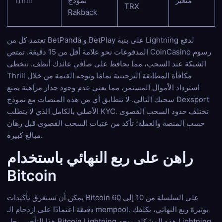
متغير
نموذج
Thrill
TRX
Rakback
تعتمد كل من BetPanda و BetPlay على بنية Lightning لدفع
المدفوعات نحو علامة أقل من 15 دقيقة. تمتص CoinCasino رسوم
الشبكة عند السحب، مما يحافظ على صافي عائدك أنظف. تتخطى
Thrill مكافأة المطابقة الترحيبية تمامًا وتوجه القيمة من خلال
استرداد الأموال المستمر، مما يعني عدم وجود جدار مراهنة يمنع
سحبك التالي. لا تتطابق أي من هذه المنصات مع نموذج Dexsport
الأصلي بالكامل الذي لا يتطلب KYC. تختلف حدود السحب القصوى
حسب المنصة والعملة؛ تأكد من عتبات السحب القصوى قبل رهان
مبالغ كبيرة.
راهن على ربع النهائي باستخدام
Bitcoin
يمكن أن تستغرق تأكيدات Bitcoin على السلسلة من 10 إلى 60
دقيقة اعتمادًا على ازدحام الـ mempool. بوتيرة ربع النهائي، يكلفك
هذا التأخير. يحل Bitcoin Lightning هذه المشكلة. يوجه Lightning