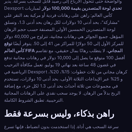
والواضحة حتى تتحول الأرباح إلى رصيد قابل للسحب بسرعة. يدير
تحدي لوحة المتصدرين بقيمة 100,000 دولار
لمباريات
Dexsport
كأس العالم: راهن على رهانات فردية أو مركبة بعد النقر على
"مشاركة"، بحد أدنى 10 دولارات لكل رهان بحد أدنى 1.3، وتسلق
لوحة المتصدرين الخمسين الأولى المصنفة حسب حجم الرهان
المؤهل. جميع الجوائز هي رهانات مجانية، تتراوح من 40,000 دولار
للمركز الأول إلى 50 دولارًا للمراكز من 41 إلى 50. يتوفر أيضًا
توقع
كأس العالم FIFA المجاني
، لا يتطلب رهانًا بمال حقيقي، مع تقاسم
أفضل 100 متوقع ما يصل إلى 10,000 دولار في رهانات مجانية تدفع
في غضون 48 ساعة بعد نهائي 19 يوليو. تعمل مكافأة الترحيب
الرياضية في Dexsport كرهان مجاني من ثلاث خطوات: 15%، 20%،
و 25% عبر الإيداعات الثلاثة الأولى، بحد أدنى 10 دولارات، تستخدم
في مجموعات من ثلاثة أحداث بحد أدنى 1.3 لكل جزء، مع إضافة
الربح بدلاً من الرهان. لا يوجد سحب نقدي على الرهانات المجانية
الترحيبية. تطبق الشروط الكاملة.
راهن بذكاء، وليس بسرعة فقط
سرعة السحب هي أداة. إذا استخدمت بدون انضباط، فإنها تسرع