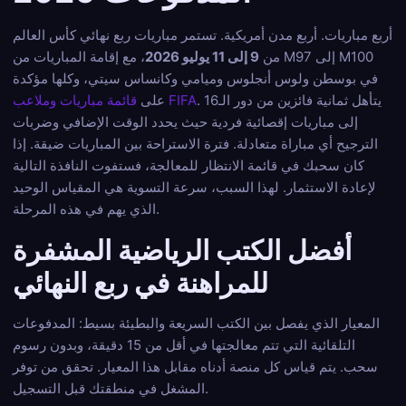
أربع مباريات. أربع مدن أمريكية. تستمر مباريات ربع نهائي كأس العالم
من
9 إلى 11 يوليو 2026
، مع إقامة المباريات من M97 إلى M100
في بوسطن ولوس أنجلوس وميامي وكانساس سيتي، وكلها مؤكدة
. يتأهل ثمانية فائزين من دور الـ16
قائمة مباريات وملاعب FIFA
على
إلى مباريات إقصائية فردية حيث يحدد الوقت الإضافي وضربات
الترجيح أي مباراة متعادلة. فترة الاستراحة بين المباريات ضيقة. إذا
كان سحبك في قائمة الانتظار للمعالجة، فستفوت النافذة التالية
لإعادة الاستثمار. لهذا السبب، سرعة التسوية هي المقياس الوحيد
الذي يهم في هذه المرحلة.
أفضل الكتب الرياضية المشفرة
للمراهنة في ربع النهائي
المعيار الذي يفصل بين الكتب السريعة والبطيئة بسيط: المدفوعات
التلقائية التي تتم معالجتها في أقل من 15 دقيقة، وبدون رسوم
سحب. يتم قياس كل منصة أدناه مقابل هذا المعيار. تحقق من توفر
المشغل في منطقتك قبل التسجيل.