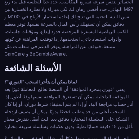
الخسائر بنفس سرعة تسريع المكاسب. حدد حدًا للجلسة قبل بدء ربع
النهائي. حدد أقصى رهان لك لكل مباراة ولا تطارد الخسارة بين M97
و M100. نفس البنية التحتية التي تتيح لك إعادة استثمار الأرباح في
دقائق يمكن أن تستهلك رأس المال بالسرعة نفسها. توفر معظم
الكتب الرياضية المشفرة المرخصة حدود إيداع، ومؤقتات جلسات،
وأدوات استبعاد ذاتي. استخدمها. إذا توقفت المراهنة عن كونها
ممتعة، فتوقف عن المراهنة. يتوفر الدعم في منظمات مثل
GamCare و BeGambleAware.
الأسئلة الشائعة
لماذا يمكن أن يتأخر السحب "الفوري"؟
يعني "فوري بمجرد الموافقة" أن المنصة تعالج المعاملة فورًا بعد
الموافقة الداخلية. يمكن أن تستغرق الموافقة نفسها وقتًا أطول إذا
أثار حساب مراجعة آلية، أو إذا لم يتم استيفاء شرط دوران، أو إذا كان
السحب أعلى من حد يتطلب فحصًا يدويًا. يمكن أن يضيف ازدحام
الشبكة على السلسلة المختارة دقائق بعد البث أيضًا. يفترض معيار
أقل من 15 دقيقة حسابًا نظيفًا بدون علامات وسلسلة سريعة مختارة.
ما هي العملة التي تتم تسويتها بشكل أسرع للمراهنة في ربع النهائي؟