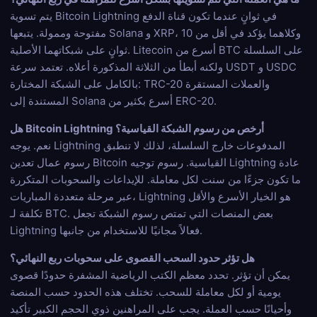
يتم تسوية Bitcoin Lightning في ثوانٍ عندما تكون قناة الدفع
مفتوحة وممولة. يتبعها Solana و XRP، وكلاهما يؤكد في أقل من 10
ثوانٍ على شبكاتهما الأصلية. Litecoin أسرع من BTC على السلسلة
ولكنه أبطأ من الثلاثة المذكورة أعلاه. تعتمد سرعة USDT و USDC
بالكامل على الشبكة المختارة: TRC-20 والعملات المستقرة
المستندة إلى Solana أسرع بكثير من ERC-20.
هل Bitcoin Lightning أرخص من رسوم الشبكة القياسية؟
نعم. يوجه Lightning المدفوعات خارج السلسلة، لذلك لا تنطبق
رسوم عمال تعدين Bitcoin القياسية. رسوم توجيه Lightning عادة
ما تكون جزءًا من سنت لكل معاملة. للإيداعات والسحوبات المتكررة
عبر مرحلة متعددة المباريات، Lightning هو الخيار الأسرع والأقل
تكلفة لـ BTC. بعض المنصات التي تمتص رسوم الشبكة تجعل
Lightning فعالاً مجانيًا للاستخدام من جانبها.
هل تؤثر حدود السحب القصوى على سحوبات ربع النهائي؟
يمكن أن تؤثر. تحدد معظم الكتب الرياضية المشفرة حدودًا قصوى
يومية أو لكل معاملة للسحب. تختلف هذه الحدود حسب المنصة
وأحيانًا حسب العملة. يجب على المراهنين ذوي الحجم الكبير تأكيد