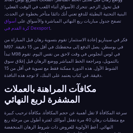
قبل تحول الزخم. تتحرك الأسواق أثناء اللعب في الوقت الفعلي؛
البنية التحتية البطيئة للدفع تعني أنك دائمًا متأخر بخطوة عن الحدث.
تصفح جدول مباريات ربع النهائي المباشرة والأسواق على
أسواق
.
كرة القدم في Dexsport
فكر في سيناريو إعادة الاستثمار: تقوم بتسوية رهان قبل المباراة من
M97 في بوسطن. يصل الدفع إلى محفظتك في أقل من 15 دقيقة.
تبدأ M98 في لوس أنجلوس في وقت لاحق من نفس اليوم. تقوم
بالتمويل، ومراجعة الخط المباشر ووضع الرهان قبل إغلاق سوق
الشوط الأول. هذه الدورة ممكنة فقط مع تسوية في أقل من 15
دقيقة. في كتاب يعتمد على البنك، لا توجد هذه النافذة.
مكافآت المراهنة بالعملات
المشفرة لربع النهائي
سرعة المكافأة لا تقل أهمية عن حجم المكافأة. مكافأة ترحيب كبيرة
مع متطلبات رهان 40 مرة تقفل أموالك لفترة أطول من مرحلة ربع
النهائي. أعطِ الأولوية للعروض ذات شروط الرهان المنخفضة