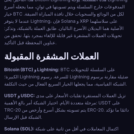
المدفوعات خارج السلسلة ويتم تسويتها في ثوانٍ، مما يجعله أسرع
خيار BTC لكل من الودائع والسحوبات خلال نافذة المباراة الضيقة.
عندما لا يتوفر Lightning، فإن Solana و XRP على سلاسلهما
الأصلية هما البديلان الأسرع التاليان. طابق العملة بالشبكة، وتذكر:
تحويلات العملات المشفرة غير قابلة للإلغاء بمجرد بثها. تحقق من
عناوين المحفظة قبل التأكيد.
العملات المشفرة المقبولة
BTC على السلسلة للتحويلات
Bitcoin (BTC) و Lightning:
الكبيرة؛ Lightning للسرعة. رسوم Lightning ضئيلة مقارنة برسوم
الشبكة القياسية، مما يجعلها الخيار السريع الفعال من حيث التكلفة.
تزيل العملات المستقرة تقلبات الأسعار على مدى
USDT و USDC:
مرحلة متعددة الأيام. اختيار الشبكة أمر بالغ الأهمية: USDT على
TRC-20 يتم تسويته بشكل أسرع وأرخص من ERC-20. دائمًا ما تؤكد
الشبكة قبل الإرسال.
اكتمال المعاملات في أقل من ثانية على شبكة
Solana (SOL):