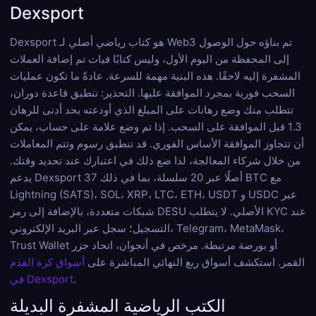
Dexsport
Dexsport هو كتاب رياضي أصلي لـ Web3 تم بناؤه حول الوصول
إلى المحفظة من اليوم الأول، وليس كتابًا فيات تم إضافة العملات
المشفرة إليه لاحقًا. هذه البنية مهمة للسرعة. عادةً ما تكون عمليات
السحب فورية بمجرد الموافقة عليها. التحذير: تنطبق قاعدة دوران،
تتطلب منك وضع رهانات على المبلغ الذي أودعته بحد أدنى للرهان
1.3 قبل الموافقة على السحب. إذا تم وضع علامة على حساب، يمكن
أن تتجاوز الموافقة الأساس الفوري. قد تنطبق رسوم وتتم المعاملات
من خلال شركاء المعالجة، لذا ضع ذلك في اعتبارك عند تحديد وقتك.
يدعم Dexsport 37 أصلًا عبر 20 سلسلة، بما في ذلك BTC مع
Lightning (SATS)، SOL، XRP، LTC، ETH، USDT و USDC عبر
شبكات متعددة، بالإضافة إلى رمز DESU الأصلي. لا يتطلب KYC عند
التسجيل؛ سجل عبر البريد الإلكتروني، Telegram، MetaMask،
Trust Wallet أو بورصة مرتبطة. مرخص في أنجوان، اتحاد جزر
القمر. استكشف أسواق ربع النهائي المباشرة على
أسواق كرة القدم
.
في Dexsport
الكتب الرياضية المشفرة البديلة