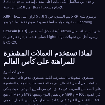
Solana. واحدة من سلاسل الكتل ذات أعلى معدل إنتاجية متاحة
لإيداع وسحب الأموال من الكتب الرياضية.
تتم التسوية في 3 إلى 5 ثوانٍ على سجل XRP برسوم شبه
XRP:
صفرية. خيار سلسلة سريعة وموثوقة عندما لا يتوفر Lightning.
أوقات كتل أسرع من Bitcoin على السلسلة. بديل
Litecoin (LTC):
عملي عندما لا يتم دعم قنوات Lightning، برسوم أقل من تحويلات
ERC-20.
لماذا تستخدم العملات المشفرة
للمراهنة على كأس العالم
سحوبات أسرع
تستغرق التحويلات المصرفية أيامًا. تستغرق مدفوعات البطاقات
ساعات في أفضل الأحوال. يتم معالجة سحوبات العملات المشفرة
على السلاسل السريعة في دقائق. في مرحلة ربع النهائي، حيث يمكن
أن تقع M97 و M98 في نفس اليوم وتتبعها M99 و M100 في غضون
48 ساعة، فإن القدرة على إعادة استثمار الأرباح بين المباريات هي