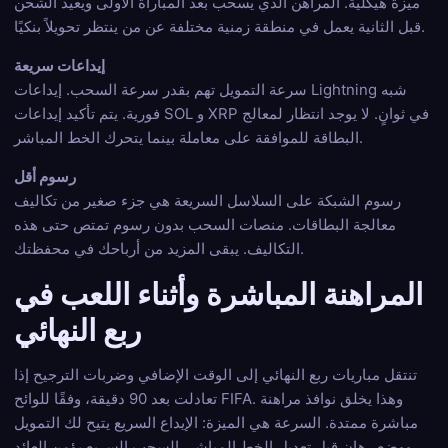
ميزة هيكلية. المراهن الذي يسحب بعد المباراة الأولى ويعيد الشحن
قبل الثانية يعمل في منطقة زمنية مختلفة عن من ينتظر تحويلاً بنكيًا.
إيداعات سريعة
سرعة التمويل تهم بقدر سرعة السحب. إيداعات Lightning شبه
فورية. يتم تأكيد إيداعات SOL و XRP في ثوانٍ. لا يوجد انتظار لمعالج
البطاقة للموافقة على معاملة بينما يتحرك الخط المباشر.
رسوم أقل
رسوم الشبكة على السلاسل السريعة هي جزء صغير من تكاليف
معالجة البطاقات. منصات السحب بدون رسوم تمتص حتى هذه
التكاليف. يبقى المزيد من أرباحك في محفظتك.
المراهنة المباشرة وأثناء اللعب في
ربع النهائي
تنتقل مباريات ربع النهائي إلى الوقت الإضافي وضربات الترجيح إذا
تعادلت بعد 90 دقيقة، وفقًا للوائح FIFA. وهذا يخلق نوافذ مراهنة
مباشرة ممتدة. السرعة هي الميزة: الإيداع السريع يتيح لك التمويل
ووضع رهان قبل تعديل الخط المباشر. السحب السريع يؤمن العائد