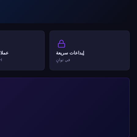
إيداعات سريعة
عملا
في ثوانٍ
H