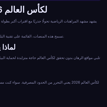
مواقع الرهان بدون KYC لكأس العالم 2026: الدليل الشامل
يشهد مشهد المراهنات الرياضية تحولًا جذريًا مع اقتراب أكبر بطولة ك
تسمح هذه المنصات، القائمة على تقنية البلوك تشين، لعشاق الرياضة بالتركيز على الأساسيات: تحليل المباريات ومتعة اللعب، دون القيود الإدارية المعتادة.
لماذا