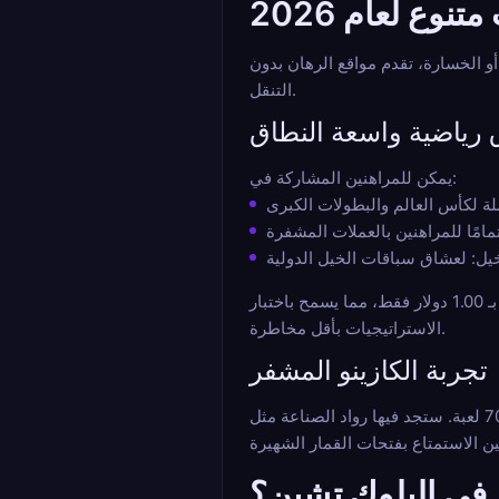
وع لعام 2026
أس العالم عمق سوق مثير للإعجاب. تتوفر الواجهات الحديثة بعدة لغات، بما في ذلك الفرنسية، مما يسهل
التنقل.
 رياضية واسعة النطاق
يمكن للمراهنين المشاركة في:
تشمل أنواع الرهانات الرهانات الفردية، والرهانات المركبة (المجمعة)، وقسم "مباشر" ديناميكي. غالبًا ما يتم تحديد الحد الأدنى للرهان بـ 1.00 دولار فقط، مما يسمح باختبار
الاستراتيجيات بأقل مخاطرة.
تجربة الكازينو المشفر
للحظات الاستراحة بين مباراتين، تقدم هذه المنصات أقسام كازينو ضخمة تضم أكثر من 7000 لعبة. ستجد فيها رواد الصناعة مثل Pragmatic Play و Evolution Gaming و NetEnt.
ق في البلوك تشين؟