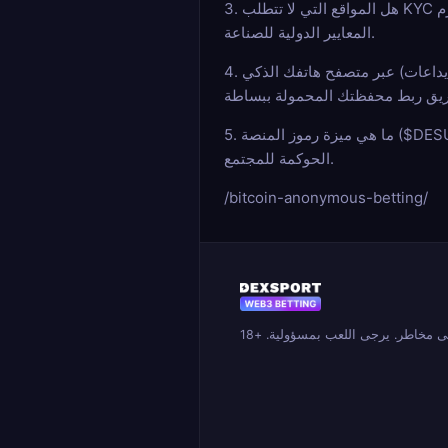
3. هل المواقع التي لا تتطلب KYC قانونية؟ تقدم المنصات التي تعمل بموجب ترخيص (مثل أنجوان) خدمات قمار قانونية للمستخدمين البالغين في إطار عمل رقمي أصيل يحترم
المعايير الدولية للصناعة.
4. هل يمكنني المراهنة على هاتفي المحمول؟ بالتأكيد. هذه المواقع "متجاوبة" تمامًا. يمكنك الوصول إلى جميع الميزات (المراهنات، الكازينو، الإيداعات) عبر متصفح هاتفك الذكي
5. ما هي ميزة رموز المنصة ($DESU)؟ غالبًا ما تقدم الرموز الأصلية مثل $DESU مزايا محددة داخل الأنظمة البيئية اللامركزية، مثل استرداد النقود، أو المكافآت الحصرية، أو حقوق
الحوكمة للمجتمع.
/bitcoin-anonymous-betting/
 مخاطر. يرجى اللعب بمسؤولية. +18