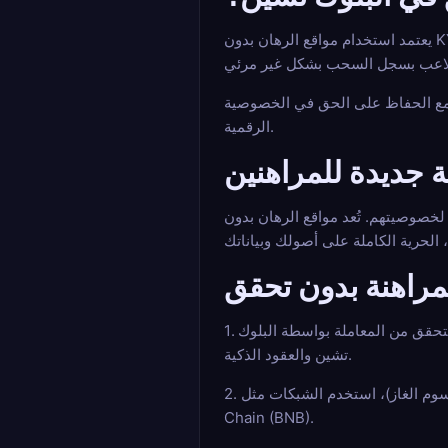
يعتمد استخدام مواقع الرهان بدون KYC لكأس العالم 2026 على شفافية السجل العام (ledger). كل معاملة غير قابلة للتغيير ويمكن التحقق منها. هذا يعني أن المنصة لا يمكنها
ة مع الحفاظ على الحق في الخصوصية
الرقمية.
ة جديدة للمراهنين
اقع الرهان بدون KYC لكأس العالم التطور الطبيعي للترفيه في عصر Web3. من
لمراهنة بدون تحقق
1. هل من الممكن حقًا سحب أرباحي دون إرسال وثائق هوية؟ نعم. يتم السحب مباشرة إلى محفظتك المشفرة. لا تُطلب وثائق هوية، حيث يتم التحقق من المعاملة بواسطة البلوك
تشين والعقود الذكية.
2. ما هي أفضل العملات المشفرة للمراهنة بدون رسوم عالية؟ لتقليل رسوم الشبكة (رسوم الغاز)، استخدم الشبكات مثل Solana (SOL) أو Polygon (MATIC) أو Binance Smart
Chain (BNB).