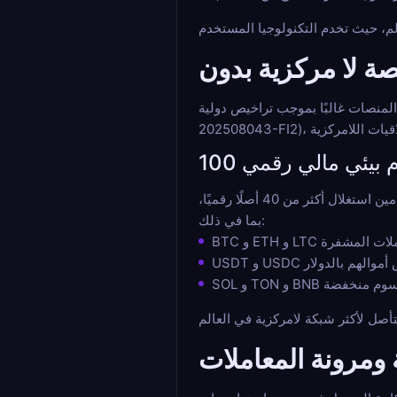
تراخيص دولية (مثل ترخيص أنجوان رقم ALSI-
تكمن قوة هذه المواقع في بنيتها الرقمية الأصلية. من خلال التخلي عن العملات الورقية، فإنها تقضي على الوسطاء المصرفيين. يمكن للمستخدمين استغلال أكثر من 40 أصلًا رقميًا،
بما في ذلك:
 ومرونة المعاملات