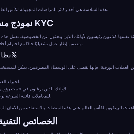
هذه السلاسة هي أحد ركائز المراهنات المجهولة لكأس العالم، حيث تخدم التكنولوجيا المستخدم.
نموذج منصة لا مركزية بدون KYC
ا كلاعبين رئيسيين لأولئك الذين يبحثون عن الخصوصية. تعمل هذه المنصات غالبًا بموجب 
202508043-FI2)، وتضمن إطار عمل تشغيليًا جادًا مع احترام أخلاقيات اللامركزية.
نظام بيئي مالي رقمي 100%
BTC و ETH و LTC لخبراء العملات المشفرة.
USDT و USDC لأولئك الذين يرغبون في تثبيت رؤوس أموالهم بالدولار.
SOL و TON و BNB للمعاملات فائقة السرعة برسوم منخفضة.
الخصائص التقنية