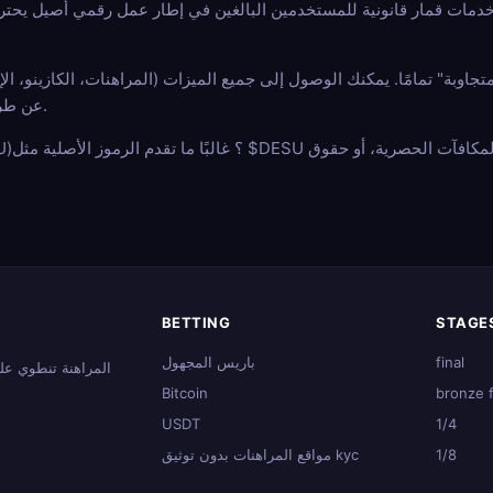
عن طريق ربط محفظتك المحمولة ببساطة.
BETTING
STAGE
final
باريس المجهول
المراهنة تنطوي على
Bitcoin
bronze f
USDT
1/4
1/8
مواقع المراهنات بدون توثيق kyc