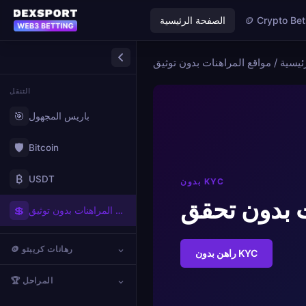
🪙 Crypto Bet
الصفحة الرئيسية
ئيسية
/
التنقل
🎯
باريس المجهول
🛡️
Bitcoin
₿
USDT
بدون KYC
 بدون تحقق
💲
مواقع المراهنات بدون توثيق kyc
🪙 رهانات كريبتو
راهن بدون KYC
🏆 المراحل