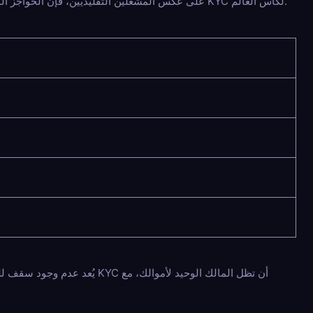
تعتبر إمكانية الوصول في صميم استراتيجيات Web3. على عكس المشغلين التقليديين، فإن الحواجز المالية هنا ضئيلة، مما يعزز تبنيًا واسعًا لمواقع الرهان بدون KYC لكأس العالم.
يُعد عدم وجود سقف للسحب ميز