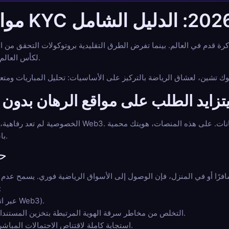
رة قدم في العالم. بينما تفرض الطرق التقليدية بروتوكولات التحقق من الهوي
مواقع الرهان بدون KYC لكأس العالم بديلاً ممتازًا.
 يتزايد الطلب على مواقع الرهان بدو
الخصوصية لم تعد رفاهية، بل هي ضرورة للعديد من مستخدمي Web3. تلبي م
باسم مستعار لعنوان محفظتك الرقمية.
حر
إجراء "اعرف عميلك
تسجيل بنقرة واحدة (عبر اتصال محفظة Web3).
التخلص من مخاطر سرقة الهوية المرتبطة بتخزين المستندات الرسمية على الخوادم المركزية.
استجابة كاملة لاقتناص الاحتمالات المباشرة دون انتظار التحقق من الحساب.