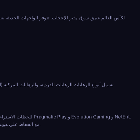
يمكن للاعبين الاستمتاع بفتحات القمار الشهيرة (Gates of Olympus) أو ألعاب الكراش (Aviator)، مع الحفاظ على هويتهم مجهولة.