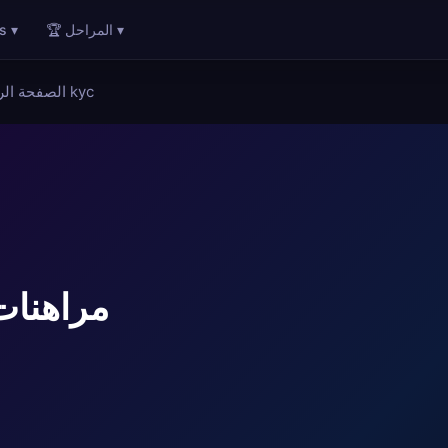
🏆 المراحل ▾
s ▾
مواقع المراهنات بدون توثيق kyc
الصفحة الر
مراهنات