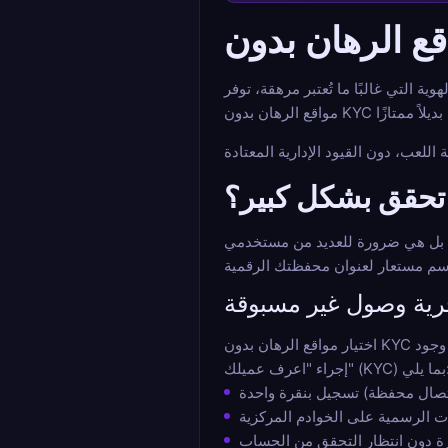
ة التي غالبًا ما تُعتبر مرهقة، توفر
ن تحقق بشكل كبير؟
واقع الرهان بدون تحقق لكأس العالم حاجة متزايدة لحماية البيانات. على هذه المنصات، هويتك محمية
ية وصول غير مسبوقة
اختيار مواقع الرهان بدون KYC لكأس العالم 2026 يعني التحرر من الحدود المصرفية. سواء كنت مسافرًا أو في المنزل، فإن الوصول إلى الأسواق الرياضية فوري. يسمح عدم وجود
" (KYC) بما يلي: