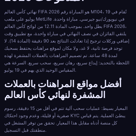
نهائي كأس العالم FIFA 2026 هو المباراة رقم M104، تُقام في 19
يوليو على ملعب MetLife في نيويورك/نيو جيرسي. مباراة واحدة.
بطل واحد. بموجب المادة 12.11 من لوائح كأس العالم FIFA 2026،
يلتقي الفائزان في نصف النهائي في مباراة واحدة، مع تطبيق وقت
إضافي وركلات ترجيح إذا تعادلت النتائج بعد 90 دقيقة (المادة 14). لا
توجد فرصة ثانية، لا غد، ولا مكان لموقع مراهنات يحتفظ بسحبك
لمدة 48 ساعة. تم تصميم المراهنات بالعملات المشفرة لهذه
اللحظة بالتحديد: إيداع سريع، رهان سريع، سحب سريع. السرعة هي
المقياس الوحيد الذي يهم في 19 يوليو.
أفضل مواقع المراهنات بالعملات
المشفرة لنهائي كأس العالم
المعيار بسيط: عمليات سحب آلية تتم في أقل من 15 دقيقة، رسوم
صفرية أو قليلة، وعدم وجود احتكاك KYC يبطئ العملية. يتم قياس
كل منصة أدناه مقابل هذا المعيار. تحقق من توفر المشغل في
منطقتك قبل التسجيل.