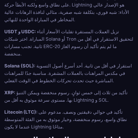
على نطاق واسع ولكنه الأبطأ حركة. Lightning هو الإصدار عالي
الأداء: شبه فوري، بتكلفة شبه صفرية، مثالي لنافذة الرهانات عالية
المخاطر في المباراة الواحدة للنهائي.
تزيل العملات المستقرة تقلبات الأسعار أثناء
USDT و USDC:
المباراة. اختر شبكات Solana أو Tron لتحقيق الاستقرار في أقل من
ثانية. تجنب مسارات ERC-20 ما لم يتم تأكيد أن رسوم الغاز
منخفضة.
استقرار في أقل من ثانية. أحد أسرع أصول التسوية
Solana (SOL):
في مكدس المراهنات بالعملات المشفرة. مناسبة جدًا للمراهنات
المباشرة حيث تحدث تحركات الخطوط في الوقت الفعلي.
تأكيد من ثلاث إلى خمس ثوانٍ. رسوم منخفضة ويمكن التنبؤ
XRP:
بها. مستوى سرعة موثوق به أقل من Lightning و SOL.
تأكيد في حوالي دقيقتين ونصف. مدعوم على
Litecoin (LTC):
نطاق واسع، رسوم منخفضة، وخيار موثوق به من الفئة المتوسطة
عندما لا يكون Lightning متاحًا.