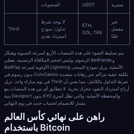
صفرية
USDT
السحوبات
غير
لا يوجد شرط
ETH,
مفصل
تداول؛ نموذج
Thrill
SOL, TRX
علنًا
استرداد نقدي
يتم تسليط الضوء على هذه المنصات الأربع لسرعة التسوية وهيكل
الرسوم، وليس لحجم المكافأة الرئيسية. يعطي BetPanda و
BetPlay الأولوية لسرعة Lightning الأصلية. يزيل نموذج السحب
بدون رسوم في CoinCasino تكلفة خفية تتراكم عبر رهانات متعددة
في يوم مباراة واحد. تزيل Thrill شرط التداول بالكامل، مما يعني أن
أرباح استرداد النقود تتحرك بحرية. لا تتطابق أي من هذه المنصات مع
بنية Dexsport بدون KYC والمحفظة الأصلية، والتي تظل أسرع
مسار للانضمام لحساب جديد في يوم النهائي.
راهن على نهائي كأس العالم
باستخدام Bitcoin