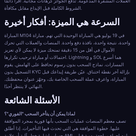
العملات المشفرة المدعومة. تُدفع الجوائز كرهانات مجانية. اقرأ دائمًا
الشروط الكاملة قبل الإيداع مقابل مكافأة.
السرعة هي الميزة: أفكار أخيرة
المباراة M104 في 19 يوليو هي المباراة الوحيدة التي تهم. مباراة
واحدة، نتيجة واحدة، نافذة دفع واحدة. المنصات والعملات التي تحرك
الأموال في أقل من 15 دقيقة تمنحك ميزة لا يمكن لأي تعزيز
احتمالات أو مباراة ترحيب تكرارها. Lightning و SOL هما أسرع
المسارات. نماذج السحب بدون رسوم تحافظ على الهامش. يقوم
التسجيل بدون KYC بإزالة آخر نقطة اختناق. عيّن طريقة إيداعك قبل
المباراة، واعرف عملة السحب الخاصة بك، وجهّز عنوان محفظتك.
النهائي لا ينتظر أحدًا.
الأسئلة الشائعة
لماذا يمكن أن يتأخر السحب "الفوري"؟
تصف معظم المنصات عمليات السحب بأنها فورية بمجرد الموافقة
عليها. خطوة الموافقة هي التي تحدث فيها التأخيرات. إذا أطلق
حساب إشارة خطر آلية أو علامة AML، يلزم إجراء مراجعة يدوية قبل