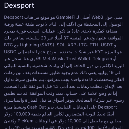
Dexsport
Dexsport هو موقع مراهنات GambleFi أصلي لـ Web3 مبني حول
الوصول إلى المحفظة من الألف إلى الياء. لا توجد طبقة عملة ورقية
مضافة كفكرة لاحقة. عادةً ما تكون عمليات السحب فورية بمجرد
الموافقة عليها، وتدعم المنصة 37 أصلًا عبر 20 سلسلة، بما في ذلك
BTC مع Lightning (SATS)، SOL، XRP، LTC، ETH، USDT و
USDC عبر شبكات متعددة. نموذج عدم الحاجة إلى KYC هو الميزة
الأقوى هنا: سجل عبر MetaMask، Trust Wallet، Telegram أو
البريد الإلكتروني دون الحاجة إلى أي بيانات شخصية. بالنسبة للنهائي
في 19 يوليو، يعني ذلك عدم وجود طابور مستندات يقف بين رهانك
الفائز ومحفظتك. قاعدة واحدة يجب معرفتها: يتم تطبيق شرط تداول
بعد الإيداع، يتطلب رهانات بحد أدنى 1.3 قبل الموافقة على السحب.
إذا تم وضع علامة على حساب، يمتد وقت الموافقة. قد يتم تطبيق
رسوم عبر شركاء المعالجة. تتوفر أسواق ما قبل المباراة والمباشرة،
وتنشط ميزة Cash Out على الرهانات القياسية. يدير Dexsport
أيضًا تحديًا للوحة المتصدرين لكأس العالم بقيمة 100,000 دولار
ومُتنبئ Pick'em مجاني مع ما يصل إلى 10,000 دولار في الرهانات
المجانية لأفضل 100 مُتنبئ، تُدفع خلال 48 ساعة بعد نهائي 19 يوليو.