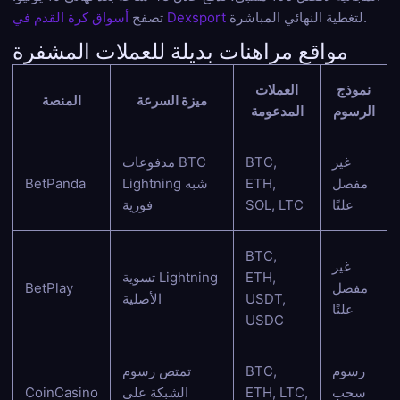
لتغطية النهائي المباشرة.
أسواق كرة القدم في Dexsport
تصفح
مواقع مراهنات بديلة للعملات المشفرة
نموذج
العملات
ميزة السرعة
المنصة
الرسوم
المدعومة
غير
BTC,
مدفوعات BTC
مفصل
ETH,
Lightning شبه
BetPanda
علنًا
SOL, LTC
فورية
BTC,
غير
ETH,
تسوية Lightning
مفصل
BetPlay
USDT,
الأصلية
علنًا
USDC
رسوم
BTC,
تمتص رسوم
سحب
ETH, LTC,
الشبكة على
CoinCasino