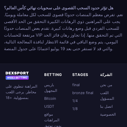
هل تؤثر حدود السحب القصوى على سحوبات نهائي كأس العالم؟
نعم. تفرض معظم المنصات حدودًا قصوى للسحب لكل معاملة ويوميًا.
يجب على المراهنين ذوي الرهانات الكبيرة التحقق من الحد الأقصى
للسحب الفردي قبل وضع رهانات كبيرة. تقدم بعض المنصات حدودًا
مرتفعة للحسابات VIP التي تم التحقق منها. إذا تجاوز رهان فائز الحد
اليومي، يتم وضع الباقي في قائمة الانتظار لنافذة المعالجة التالية،
والتي قد لا تستقر حتى بعد 19 يوليو اعتمادًا على جدول المنصة.
الشركة
STAGES
BETTING
من نحن
final
باريس
المراهنة تنطوي على
المجهول
مخاطر. يرجى اللعب
اللعب
bronze final
بمسؤولية. +18
المسؤول
Bitcoin
1/4
اتصل بنا
USDT
1/8
الخصوصية
مواقع
المراهنات
بدون توثيق