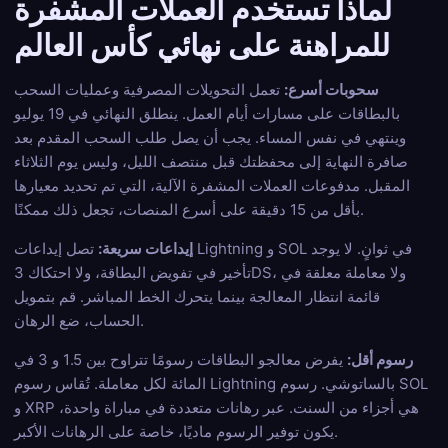
لماذا تستخدم العملات المشفرة
للمراهنة على نهائي كأس العالم
سحوبات أسرع:
تعمل التحويلات المصرفية وعمليات السحب
بالبطاقات على مسارات أيام العمل. ينطلق النهائي في 19 يوليو
وينتهي في نفس المساء. يجب أن يصل طلب السحب المقدم بعد
صافرة النهاية إلى محفظتك قبل منتصف الليل، وليس يوم الثلاثاء
المقبل. مدفوعات العملات المشفرة الآلية، التي تم تحديد معيارها
بأقل من 15 دقيقة على أسرع المنصات، تجعل ذلك ممكنًا.
إيداعات سريعة:
تصل إيداعات Lightning و SOL في ثوانٍ. لا يوجد
تأخير في تفويض البطاقة، ولا احتكاك 3DS، ولا معاملة معلقة في
قائمة انتظار المعالجة بينما يتحرك الخط المباشر. قم بتمويل
الحساب، ضع الرهان.
رسوم أقل:
يفرض معالجو البطاقات رسومًا تتراوح بين 1.5 و 3 في
المائة لكل معاملة. تُقاس رسوم Lightning بالساتوشي. رسوم SOL
و XRP هي أجزاء من السنت. عبر رهانات متعددة في مباراة واحدة،
يكون توفير الرسوم ماديًا، خاصة على الرهانات الأكبر.