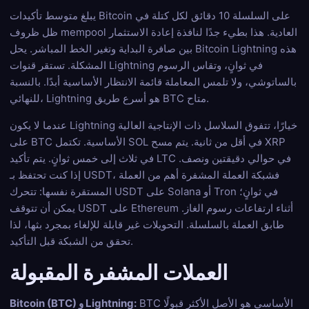
يبلغ متوسط تأكيدات Bitcoin على السلسلة 10 دقائق لكل كتلة في
ظل ظروف mempool العادية. هذا بطيء جدًا لنافذة إعادة الاستثمار
بين صافرة البداية وتغير الخط المباشر. يحل Bitcoin Lightning هذه
المشكلة. تستقر قنوات Lightning في ثوانٍ، وتقاس الرسوم
بالساتوشي، ولا تلمس المعاملة قائمة الانتظار الأساسية أبدًا. بالنسبة
للنهائي، Lightning هو أسرع طريق BTC متاح.
عندما لا يكون Lightning خيارًا، تتفوق السلاسل ذات الإنتاجية العالية
على BTC الأساسية. تكتمل SOL في أقل من ثانية. يتم مسح XRP
في ثلاث إلى خمس ثوانٍ. يتم تأكيد LTC في حوالي دقيقتين ونصف.
إذا كنت تحتفظ بـ USDT، فشبكة العملة المشفرة أهم من العملة
المستقرة نفسها: تتحرك USDT على Solana أو Tron في ثوانٍ؛
يمكن أن تتوقف USDT على Ethereum أثناء ارتفاعات رسوم الغاز.
طابق العملة بالسلسلة. التحويلات غير قابلة للإلغاء بمجرد بثها، لذا
تحقق من الشبكة قبل التأكيد.
العملات المشفرة المقبولة
BTC الأساسي هو الأصل الأكثر قبولًا
Bitcoin (BTC) و Lightning: