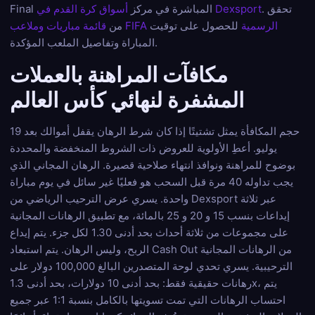
. تحقق
أسواق كرة القدم في Dexsport
Final المباشرة في مركز
قائمة مباريات وملاعب FIFA الرسمية
للحصول على توقيت
من
المباراة وتفاصيل الملعب المؤكدة.
مكافآت المراهنة بالعملات
المشفرة لنهائي كأس العالم
حجم المكافأة يمثل تشتيتًا إذا كان شرط الرهان يقفل أموالك بعد 19
يوليو. أعطِ الأولوية للعروض ذات الشروط المنخفضة والمحددة
بوضوح للمراهنة ونوافذ انتهاء صلاحية قصيرة. الرهان المجاني الذي
يجب تداوله 40 مرة قبل السحب هو فعليًا غير سائل في يوم مباراة
واحدة. يسري عرض الترحيب الرياضي من Dexsport عبر ثلاثة
إيداعات بنسب 15 و 20 و 25 بالمائة، مع تطبيق الرهانات المجانية
على مجموعات من ثلاثة أحداث بحد أدنى 1.30 لكل جزء. يتم إيداع
الربح، وليس الرهان. يتم استبعاد Cash Out من الرهانات المجانية
الترحيبية. يسري تحدي لوحة المتصدرين البالغ 100,000 دولار على
رهانات حقيقية فقط: بحد أدنى 10 دولارات، بحد أدنى 1.3x، يتم
احتساب الرهانات التي تمت تسويتها بالكامل بنسبة 1:1 عبر جميع