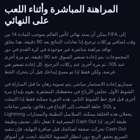
المراهنة المباشرة وأثناء اللعب
على النهائي
يمكن أن يمتد نهائي كأس العالم بموجب المادة 14 من FIFA إلى
وقت إضافي وركلات ترجيح إذا تعادلت النتائج بعد 90 دقيقة. هذا يخلق
نوافذ مراهنة مباشرة غير موجودة في كرة القدم في دور
المجموعات: يتم إعادة تسعير السوق عند 90 دقيقة، ثم مرة أخرى
عند 105، ثم مرة أخرى عند ركلات الترجيح. كل إعادة تسعير هي
فرصة، ولكن فقط إذا تم مسح إيداعك قبل أن يتحرك الخط.
سيناريو إعادة الاستثمار مباشر. يتم تسوية رهان ما قبل المباراة في
الشوط الأول. تجلس الأرباح في محفظتك المشفرة. تقوم بإيداع مرة
أخرى قبل فتح خط الشوط الثاني. هذه الدورة ممكنة فقط إذا اكتملت
حلقة السحب إلى الإيداع في دقائق، وليس ساعات. SOL و
Lightning يجعلان هذه الحلقة ممكنة. السلاسل البطيئة والمسارات
المصرفية لا تفعل ذلك. تضيف وظيفة Cash Out طبقة أخرى: إذا
تحركت صفقة لصالحك قبل صافرة النهاية، فإن تنفيذ Cash Out
السريع يحقق الربح دون انتظار التسوية الكاملة. ابحث عن أسواق