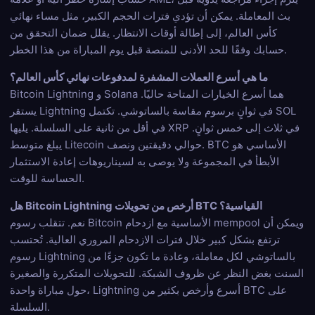
بث المعاملة. يمكن أن تؤدي فترات الحجم الكبير، مثل مساء نهائي
كأس العالم، إلى إطالة أوقات الانتظار. يقلل ضمان التحقق من
حسابك وفقًا للحد الأدنى للمنصة قبل يوم المباراة من هذا الخطر.
ما هي أسرع العملات المشفرة لمدفوعات نهائي كأس العالم؟
Bitcoin Lightning و Solana هما أسرع الخيارات المتاحة حاليًا.
يستقر Lightning في ثوانٍ برسوم مقاسة بالساتوشي. تكتمل SOL
في أقل من ثانية على السلسلة. يليها XRP في ثلاث إلى خمس ثوانٍ.
يبلغ متوسط Litecoin حوالي دقيقتين ونصف. BTC الأساسي هو
الأبطأ في المجموعة ولا يوصى به لسيناريوهات إعادة الاستثمار
الحساسة للوقت.
هل Bitcoin Lightning أرخص من تحويلات BTC القياسية؟
نعم. تتقلب رسوم Bitcoin الأساسية مع ازدحام mempool ويمكن أن
ترتفع بشكل كبير خلال فترات الازدحام المروري العالية. تُحتسب
رسوم Lightning بالساتوشي لكل معاملة، وعادة ما تكون جزءًا من
السنت بغض النظر عن ظروف الشبكة. للتحويلات المتكررة والصغيرة
حول مباراة واحدة، Lightning أسرع وأرخص بكثير من BTC على
السلسلة.