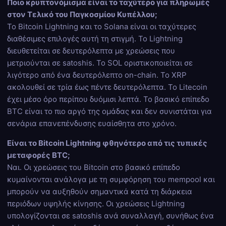
Ποιο κρυπτονόμισμα είναι το ταχύτερο για πληρωμές
στον Τελικό του Παγκοσμίου Κυπέλλου;
Το Bitcoin Lightning και το Solana είναι οι ταχύτερες
διαθέσιμες επιλογές αυτή τη στιγμή. Το Lightning
διευθετείται σε δευτερόλεπτα με χρεώσεις που
μετριούνται σε satoshis. Το SOL οριστικοποιείται σε
λιγότερο από ένα δευτερόλεπτο on-chain. Το XRP
ακολουθεί σε τρία έως πέντε δευτερόλεπτα. Το Litecoin
έχει μέσο όρο περίπου δυόμισι λεπτά. Το βασικό επίπεδο
BTC είναι το πιο αργό της ομάδας και δεν συνιστάται για
σενάρια επανεπένδυσης ευαίσθητα στο χρόνο.
Είναι το Bitcoin Lightning φθηνότερο από τις τυπικές
μεταφορές BTC;
Ναι. Οι χρεώσεις του Bitcoin στο βασικό επίπεδο
κυμαίνονται ανάλογα με τη συμφόρηση του mempool και
μπορούν να αυξηθούν σημαντικά κατά τη διάρκεια
περιόδων υψηλής κίνησης. Οι χρεώσεις Lightning
υπολογίζονται σε satoshis ανά συναλλαγή, συνήθως ένα