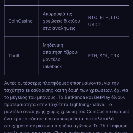
Απορροφά τις
BTC, ETH, LTC,
CoinCasino
χρεώσεις δικτύου
USDT
στις αναλήψεις
Μηδενική
απαίτηση τζίρου·
Thrill
ETH, SOL, TRX
μοντέλο
rakeback
Αυτές οι τέσσερις πλατφόρμες επισημαίνονται για την
ταχύτητα εκκαθάρισης και τη δομή των χρεώσεων, όχι για
το μέγεθος του μπόνους. Τα BetPanda και BetPlay δίνουν
προτεραιότητα στην ταχύτητα Lightning-native. Το
μοντέλο ανάληψης χωρίς χρέωση του CoinCasino αφαιρεί
ένα κρυφό κόστος που συσσωρεύεται σε πολλαπλά
στοιχήματα σε μια ενιαία ημέρα αγώνων. Το Thrill αφαιρεί
εντελώς την απαίτηση τζίρου, πράγμα που σημαίνει ότι τα