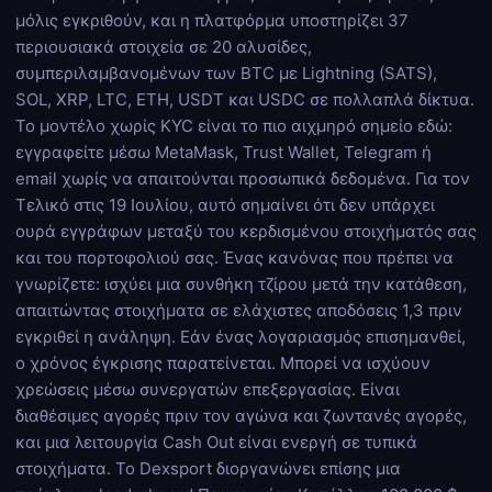
μόλις εγκριθούν, και η πλατφόρμα υποστηρίζει 37
περιουσιακά στοιχεία σε 20 αλυσίδες,
συμπεριλαμβανομένων των BTC με Lightning (SATS),
SOL, XRP, LTC, ETH, USDT και USDC σε πολλαπλά δίκτυα.
Το μοντέλο χωρίς KYC είναι το πιο αιχμηρό σημείο εδώ:
εγγραφείτε μέσω MetaMask, Trust Wallet, Telegram ή
email χωρίς να απαιτούνται προσωπικά δεδομένα. Για τον
Τελικό στις 19 Ιουλίου, αυτό σημαίνει ότι δεν υπάρχει
ουρά εγγράφων μεταξύ του κερδισμένου στοιχήματός σας
και του πορτοφολιού σας. Ένας κανόνας που πρέπει να
γνωρίζετε: ισχύει μια συνθήκη τζίρου μετά την κατάθεση,
απαιτώντας στοιχήματα σε ελάχιστες αποδόσεις 1,3 πριν
εγκριθεί η ανάληψη. Εάν ένας λογαριασμός επισημανθεί,
ο χρόνος έγκρισης παρατείνεται. Μπορεί να ισχύουν
χρεώσεις μέσω συνεργατών επεξεργασίας. Είναι
διαθέσιμες αγορές πριν τον αγώνα και ζωντανές αγορές,
και μια λειτουργία Cash Out είναι ενεργή σε τυπικά
στοιχήματα. Το Dexsport διοργανώνει επίσης μια