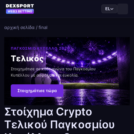
EL
αρχική σελίδα
/
final
ΠΑΓΚΟΣΜΙΟ ΚΥΠΕΛΛΟ 2026
Τελικός
Στοιχημάτισε σε κάθε αγώνα του Παγκοσμίου
Κυπέλλου με ασφάλεια και ευκολία.
Στοιχημάτισε τώρα
Στοίχημα Crypto
Τελικού Παγκοσμίου