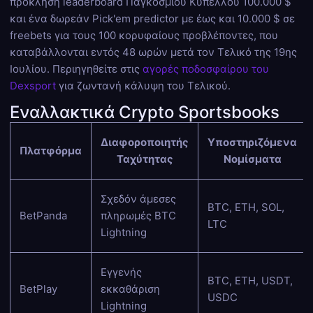
πρόκληση leaderboard Παγκοσμίου Κυπέλλου 100.000 $
και ένα δωρεάν Pick'em predictor με έως και 10.000 $ σε
freebets για τους 100 κορυφαίους προβλέποντες, που
καταβάλλονται εντός 48 ωρών μετά τον Τελικό της 19ης
Ιουλίου. Περιηγηθείτε στις
αγορές ποδοσφαίρου του
Dexsport
για ζωντανή κάλυψη του Τελικού.
Εναλλακτικά Crypto Sportsbooks
Διαφοροποιητής
Υποστηριζόμενα
Πλατφόρμα
Ταχύτητας
Νομίσματα
Σχεδόν άμεσες
BTC, ETH, SOL,
BetPanda
πληρωμές BTC
LTC
Lightning
Εγγενής
BTC, ETH, USDT,
BetPlay
εκκαθάριση
USDC
Lightning