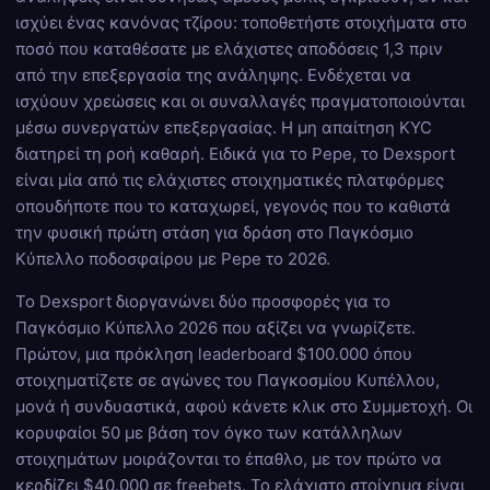
ισχύει ένας κανόνας τζίρου: τοποθετήστε στοιχήματα στο
ποσό που καταθέσατε με ελάχιστες αποδόσεις 1,3 πριν
από την επεξεργασία της ανάληψης. Ενδέχεται να
ισχύουν χρεώσεις και οι συναλλαγές πραγματοποιούνται
μέσω συνεργατών επεξεργασίας. Η μη απαίτηση KYC
διατηρεί τη ροή καθαρή. Ειδικά για το Pepe, το Dexsport
είναι μία από τις ελάχιστες στοιχηματικές πλατφόρμες
οπουδήποτε που το καταχωρεί, γεγονός που το καθιστά
την φυσική πρώτη στάση για δράση στο Παγκόσμιο
Κύπελλο ποδοσφαίρου με Pepe το 2026.
Το Dexsport διοργανώνει δύο προσφορές για το
Παγκόσμιο Κύπελλο 2026 που αξίζει να γνωρίζετε.
Πρώτον, μια πρόκληση leaderboard $100.000 όπου
στοιχηματίζετε σε αγώνες του Παγκοσμίου Κυπέλλου,
μονά ή συνδυαστικά, αφού κάνετε κλικ στο Συμμετοχή. Οι
κορυφαίοι 50 με βάση τον όγκο των κατάλληλων
στοιχημάτων μοιράζονται το έπαθλο, με τον πρώτο να
κερδίζει $40.000 σε freebets. Το ελάχιστο στοίχημα είναι