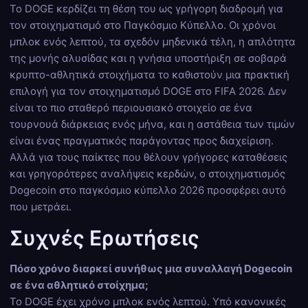
Το DOGE κερδίζει τη θέση του ως γρήγορη διαδρομή για
τον στοιχηματισμό στο Παγκόσμιο Κύπελλο. Οι χρόνοι
μπλοκ ενός λεπτού, τα σχεδόν μηδενικά τέλη, η απλότητα
της μονής αλυσίδας και η γνήσια υποστήριξη σε σοβαρά
κρυπτο-αθλητικά στοιχήματα το καθιστούν μια πρακτική
επιλογή για τον στοιχηματισμό DOGE στο FIFA 2026. Δεν
είναι το πιο σταθερό περιουσιακό στοιχείο σε ένα
τουρνουά διάρκειας ενός μήνα, και η αστάθεια των τιμών
είναι ένας πραγματικός παράγοντας προς διαχείριση.
Αλλά για τους παίκτες που θέλουν γρήγορες καταθέσεις
και γρηγορότερες αναλήψεις κερδών, ο στοιχηματισμός
Dogecoin στο παγκόσμιο κύπελλο 2026 προσφέρει αυτό
που μετράει.
Συχνές Ερωτήσεις
Πόσο χρόνο διαρκεί συνήθως μια συναλλαγή Dogecoin
σε ένα αθλητικό στοίχημα;
Το DOGE έχει χρόνο μπλοκ ενός λεπτού. Υπό κανονικές