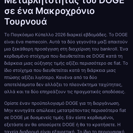
Μεταβλητότητας του DOGE
σε ένα Μακροχρόνιο
Τουρνουά
Το Παγκόσμιο Κύπελλο 2026 διαρκεί εβδομάδες. Το DOGE
είναι ένα memecoin. Αυτά τα δύο γεγονότα μαζί απαιτούν
μια ξεκάθαρη προσέγγιση στη διαχείριση του bankroll. Ένα
κερδισμένο στοίχημα που διευθετείται σε DOGE κατά τη
διάρκεια μιας αύξησης τιμής αξίζει περισσότερο σε fiat. Το
ίδιο στοίχημα που διευθετείται κατά τη διάρκεια μιας
πτώσης αξίζει λιγότερο. Κανένα από τα δύο
αποτελέσματα δεν αλλάζει το πλεονέκτημα ταχύτητας,
αλλά και τα δύο επηρεάζουν τις πραγματικές αποδόσεις.
Ορίστε έναν προϋπολογισμό DOGE για τη διοργάνωση.
Μην κυνηγάτε απώλειες μετατρέποντας περισσότερα fiat
σε DOGE με δυσμενείς τιμές. Εάν είστε κερδισμένοι,
εξετάστε αν θα αποσύρετε DOGE ή θα το κρατήσετε. Η
ταχεία διαδρομή είναι εξαιρετική. Το ίδιο το περιουσιακό