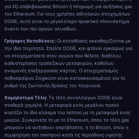
για έξι επιβεβαιώσεις Bitcoin ή πληρωμή για αυξήσεις gas
του Ethereum. Για τους χρήστες αθλητικών στοιχημάτων
DOGE, αυτό είναι το μεγαλύτερο πρακτικό πλεονέκτημα
έναντι των πιο αργών αλυσίδων.
Γρήγορες Καταθέσεις:
Οι καταθέσεις εκκαθαρίζονται με
την ίδια ταχύτητα. Στείλτε DOGE, και φτάνει εγκαίρως για
να στοιχηματίσετε στον αγώνα που θέλετε. Καθόλου
καθυστερήσεις τραπεζικών μεταφορών, καθόλου
αναμονές επεξεργασίας κάρτας. Ο στοιχηματισμός
ποδοσφαίρου Dogecoin είναι κατασκευασμένος για το
ρυθμό της ζωντανής δράσης του τουρνουά.
Χαμηλότερα Τέλη:
Τα τέλη συναλλαγών DOGE είναι
σταθερά χαμηλά. Η μεταφορά ενός μεγάλου ποσού
κοστίζει το ίδιο κλάσμα του λεπτού με τη μεταφορά ενός
μικρού. Συγκρίνετε το με το Ethereum, όπου τα τέλη gas
μπορούν να αυξηθούν απρόβλεπτα, ή το Bitcoin, όπου η
συμφόρηση του mempool κατά τις περιόδους υψηλής