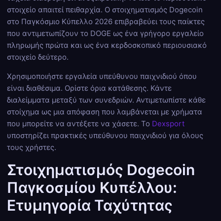
στοιχείο απαιτεί πειθαρχία. Ο στοιχηματισμός Dogecoin
στο Παγκόσμιο Κύπελλο 2026 επιβραβεύει τους παίκτες
που αντιμετωπίζουν το DOGE ως ένα γρήγορο εργαλείο
πληρωμής πρώτα και ως ένα κερδοσκοπικό περιουσιακό
στοιχείο δεύτερο.
Χρησιμοποιήστε εργαλεία υπεύθυνου παιχνιδιού όπου
είναι διαθέσιμα. Ορίστε όρια κατάθεσης. Κάντε
διαλείμματα μεταξύ των συνεδριών. Αντιμετωπίστε κάθε
στοίχημα ως μια απόφαση που λαμβάνεται με χρήματα
που μπορείτε να αντέξετε να χάσετε. Το
Dexsport
υποστηρίζει πρακτικές υπεύθυνου παιχνιδιού για όλους
τους χρήστες.
Στοιχηματισμός Dogecoin
Παγκοσμίου Κυπέλλου:
Ετυμηγορία Ταχύτητας