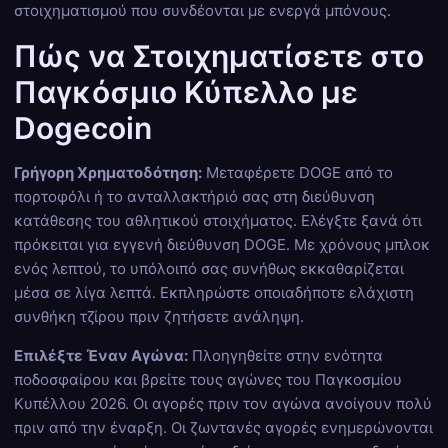
στοιχηματισμού που συνδέονται με ενεργά μπόνους.
Πώς να Στοιχηματίσετε στο
Παγκόσμιο Κύπελλο με
Dogecoin
Γρήγορη Χρηματοδότηση:
Μεταφέρετε DOGE από το
πορτοφόλι ή το ανταλλακτήριό σας στη διεύθυνση
κατάθεσης του αθλητικού στοιχήματος. Ελέγξτε ξανά ότι
πρόκειται για εγγενή διεύθυνση DOGE. Με χρόνους μπλοκ
ενός λεπτού, το υπόλοιπό σας συνήθως εκκαθαρίζεται
μέσα σε λίγα λεπτά. Εκπληρώστε οποιαδήποτε ελάχιστη
συνθήκη τζίρου πριν ζητήσετε ανάληψη.
Επιλέξτε Έναν Αγώνα:
Πλοηγηθείτε στην ενότητα
ποδοσφαίρου και βρείτε τους αγώνες του Παγκοσμίου
Κυπέλλου 2026. Οι αγορές πριν τον αγώνα ανοίγουν πολύ
πριν από την έναρξη. Οι ζωντανές αγορές ενημερώνονται