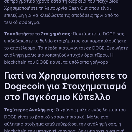
σε πραγματικό χρόνο κατά τη διάρκεια του παιχνιδιού.
Χρησιμοποιήστε τη λειτουργία Cash Out όπου είναι
επιλέξιμη για να κλειδώσετε τις αποδόσεις πριν από το
τελικό σφύριγμα.
Τοποθετήστε το Στοίχημά σας:
Ποντάρετε το DOGE σας,
επιβεβαιώστε το δελτίο στοιχήματος και παρακολουθήστε
το αποτέλεσμα. Τα κέρδη πιστώνονται σε DOGE. Ξεκινήστε
ανάληψη μόλις ικανοποιηθούν τυχόν όροι τζίρου. Η
blockchain του DOGE κάνει τα υπόλοιπα γρήγορα.
Γιατί να Χρησιμοποιήσετε το
Dogecoin για Στοιχηματισμό
στο Παγκόσμιο Κύπελλο
Ταχύτερες Αναλήψεις:
Ο χρόνος μπλοκ ενός λεπτού του
DOGE είναι το βασικό χαρακτηριστικό. Μόλις ένα
αθλητικό στοίχημα απελευθερώσει την ανάληψή σας, η
blockchain την μετακινεί γρήγορα. Δεν υπάρχει αναμονή