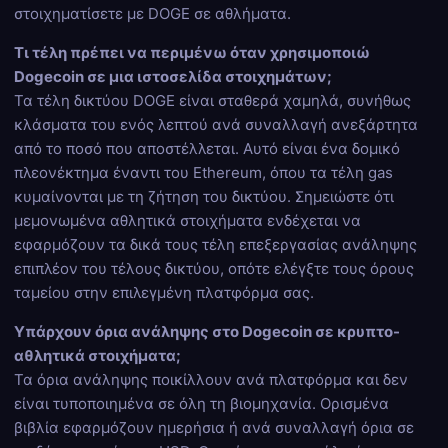
στοιχηματίσετε με DOGE σε αθλήματα.
Τι τέλη πρέπει να περιμένω όταν χρησιμοποιώ
Dogecoin σε μια ιστοσελίδα στοιχημάτων;
Τα τέλη δικτύου DOGE είναι σταθερά χαμηλά, συνήθως
κλάσματα του ενός λεπτού ανά συναλλαγή ανεξάρτητα
από το ποσό που αποστέλλεται. Αυτό είναι ένα δομικό
πλεονέκτημα έναντι του Ethereum, όπου τα τέλη gas
κυμαίνονται με τη ζήτηση του δικτύου. Σημειώστε ότι
μεμονωμένα αθλητικά στοιχήματα ενδέχεται να
εφαρμόζουν τα δικά τους τέλη επεξεργασίας ανάληψης
επιπλέον του τέλους δικτύου, οπότε ελέγξτε τους όρους
ταμείου στην επιλεγμένη πλατφόρμα σας.
Υπάρχουν όρια ανάληψης στο Dogecoin σε κρυπτο-
αθλητικά στοιχήματα;
Τα όρια ανάληψης ποικίλλουν ανά πλατφόρμα και δεν
είναι τυποποιημένα σε όλη τη βιομηχανία. Ορισμένα
βιβλία εφαρμόζουν ημερήσια ή ανά συναλλαγή όρια σε