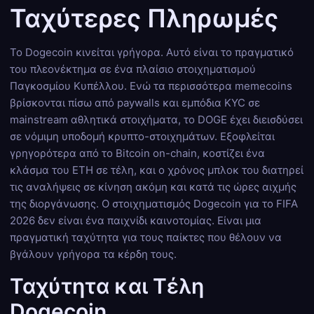
Ταχύτερες Πληρωμές
Το Dogecoin κινείται γρήγορα. Αυτό είναι το πραγματικό
του πλεονέκτημα σε ένα πλαίσιο στοιχηματισμού
Παγκοσμίου Κυπέλλου. Ενώ τα περισσότερα memecoins
βρίσκονται πίσω από paywalls και εμπόδια KYC σε
mainstream αθλητικά στοιχήματα, το DOGE έχει διεισδύσει
σε νόμιμη υποδομή κρυπτο-στοιχημάτων. Εξοφλείται
γρηγορότερα από το Bitcoin on-chain, κοστίζει ένα
κλάσμα του ETH σε τέλη, και ο χρόνος μπλοκ του διατηρεί
τις αναλήψεις σε κίνηση ακόμη και κατά τις ώρες αιχμής
της διοργάνωσης. Ο στοιχηματισμός Dogecoin για το FIFA
2026 δεν είναι ένα παιχνίδι καινοτομίας. Είναι μια
πραγματική ταχύτητα για τους παίκτες που θέλουν να
βγάλουν γρήγορα τα κέρδη τους.
Ταχύτητα και Τέλη
Dogecoin