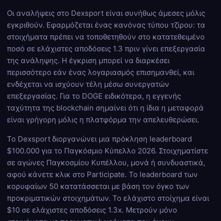
Οι αναλήψεις στο Dexsport είναι συνήθως άμεσες μόλις
εγκριθούν. Εφαρμόζεται ένας κανόνας τύπου τζίρου: τα
στοιχήματα πρέπει να τοποθετηθούν στο κατατεθειμένο
ποσό σε ελάχιστες αποδόσεις 1.3 πριν γίνει επεξεργασία
της ανάληψης. Η έγκριση μπορεί να διαρκέσει
περισσότερο εάν ένας λογαριασμός επισημανθεί, και
ενδέχεται να ισχύουν τέλη μέσω συνεργατών
επεξεργασίας. Για το DOGE ειδικότερα, η εγγενής
ταχύτητα της blockchain σημαίνει ότι η ίδια η μεταφορά
είναι γρήγορη μόλις η πλατφόρμα την απελευθερώσει.
Το Dexsport διοργανώνει μια πρόκληση leaderboard
$100.000 για το Παγκόσμιο Κύπελλο 2026. Στοιχηματίστε
σε αγώνες Παγκοσμίου Κυπέλλου, μονά ή συνδυαστικά,
αφού κάνετε κλικ στο Participate. Το leaderboard των
κορυφαίων 50 κατατάσσεται με βάση τον όγκο των
προκριματικών στοιχημάτων. Το ελάχιστο στοίχημα είναι
$10 σε ελάχιστες αποδόσεις 1.3x. Μετρούν μόνο