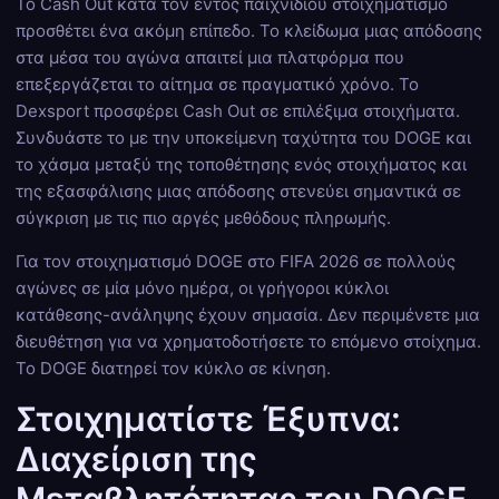
Το Cash Out κατά τον εντός παιχνιδιού στοιχηματισμό
προσθέτει ένα ακόμη επίπεδο. Το κλείδωμα μιας απόδοσης
στα μέσα του αγώνα απαιτεί μια πλατφόρμα που
επεξεργάζεται το αίτημα σε πραγματικό χρόνο. Το
Dexsport προσφέρει Cash Out σε επιλέξιμα στοιχήματα.
Συνδυάστε το με την υποκείμενη ταχύτητα του DOGE και
το χάσμα μεταξύ της τοποθέτησης ενός στοιχήματος και
της εξασφάλισης μιας απόδοσης στενεύει σημαντικά σε
σύγκριση με τις πιο αργές μεθόδους πληρωμής.
Για τον στοιχηματισμό DOGE στο FIFA 2026 σε πολλούς
αγώνες σε μία μόνο ημέρα, οι γρήγοροι κύκλοι
κατάθεσης-ανάληψης έχουν σημασία. Δεν περιμένετε μια
διευθέτηση για να χρηματοδοτήσετε το επόμενο στοίχημα.
Το DOGE διατηρεί τον κύκλο σε κίνηση.
Στοιχηματίστε Έξυπνα:
Διαχείριση της