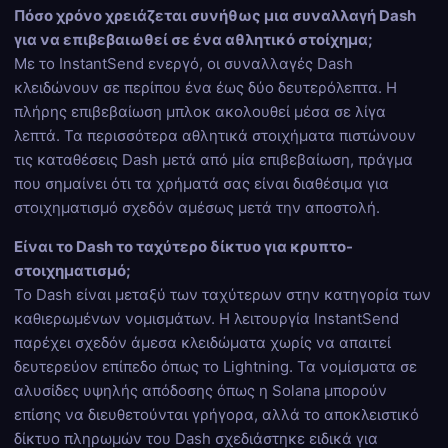
Πόσο χρόνο χρειάζεται συνήθως μια συναλλαγή Dash
για να επιβεβαιωθεί σε ένα αθλητικό στοίχημα;
Με το InstantSend ενεργό, οι συναλλαγές Dash
κλειδώνουν σε περίπου ένα έως δύο δευτερόλεπτα. Η
πλήρης επιβεβαίωση μπλοκ ακολουθεί μέσα σε λίγα
λεπτά. Τα περισσότερα αθλητικά στοιχήματα πιστώνουν
τις καταθέσεις Dash μετά από μία επιβεβαίωση, πράγμα
που σημαίνει ότι τα χρήματά σας είναι διαθέσιμα για
στοιχηματισμό σχεδόν αμέσως μετά την αποστολή.
Είναι το Dash το ταχύτερο δίκτυο για κρυπτο-
στοιχηματισμό;
Το Dash είναι μεταξύ των ταχύτερων στην κατηγορία των
καθιερωμένων νομισμάτων. Η λειτουργία InstantSend
παρέχει σχεδόν άμεσα κλειδώματα χωρίς να απαιτεί
δευτερεύον επίπεδο όπως το Lightning. Τα νομίσματα σε
αλυσίδες υψηλής απόδοσης όπως η Solana μπορούν
επίσης να διευθετούνται γρήγορα, αλλά το αποκλειστικό
δίκτυο πληρωμών του Dash σχεδιάστηκε ειδικά για