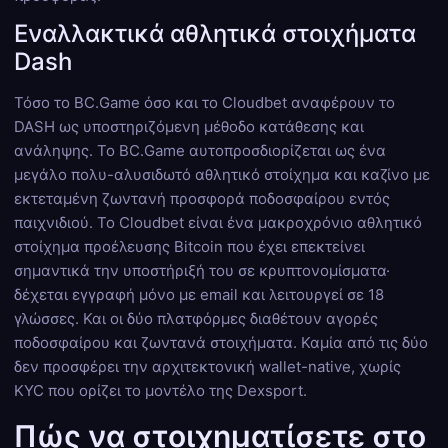
Εναλλακτικά αθλητικά στοιχήματα
Dash
Τόσο το BC.Game όσο και το Cloudbet αναφέρουν το
DASH ως υποστηριζόμενη μέθοδο κατάθεσης και
ανάληψης. Το BC.Game αυτοπροσδιορίζεται ως ένα
μεγάλο πολυ-αλυσιδωτό αθλητικό στοίχημα και καζίνο με
εκτεταμένη ζωντανή προσφορά ποδοσφαίρου εντός
παιχνιδιού. Το Cloudbet είναι ένα μακροχρόνιο αθλητικό
στοίχημα προέλευσης Bitcoin που έχει επεκτείνει
σημαντικά την υποστήριξή του σε κρυπτονομίσματα·
δέχεται εγγραφή μόνο με email και λειτουργεί σε 18
γλώσσες. Και οι δύο πλατφόρμες διαθέτουν αγορές
ποδοσφαίρου και ζωντανά στοιχήματα. Καμία από τις δύο
δεν προσφέρει την αρχιτεκτονική wallet-native, χωρίς
KYC που ορίζει το μοντέλο της Dexsport.
Πώς να στοιχηματίσετε στο