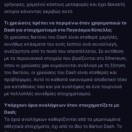
γρήγορες, χαμηλού κόστους μεταφορές και έχει δεκαετή
ιστορία κάνοντας ακριβώς αυτό.
Τι χρεώσεις πρέπει να περιμένω όταν χρησιμοποιώ το
Dash για στοιχηματισμό στο Παγκόσμιο Κύπελλο;
Οι χρεώσεις δικτύου του Dash είναι σταθερά χαμηλές,
συνήθως κλάσματα του ενός λεπτού ανά συναλλαγή,
ανεξάρτητα από το ποσό που αποστέλλεται. Σε αντίθεση
με τα περιουσιακά στοιχεία που βασίζονται στο Ethereum,
όπου οι χρεώσεις gas κυμαίνονται ανάλογα με τη ζήτηση
του δικτύου, οι χρεώσεις του Dash είναι σταθερές και
προβλέψιμες. Αυτό το καθιστά οικονομικά αποδοτικό τόσο
για καταθέσεις όσο και για αναλήψεις σε ένα τουρνουά
με πολλαπλές συνεδρίες στοιχηματισμού.
Υπάρχουν όρια αναλήψεων όταν στοιχηματίζετε με
Dash;
Τα όρια αναλήψεων καθορίζονται από τα μεμονωμένα
αθλητικά στοιχήματα, όχι από το ίδιο το δίκτυο Dash. Το