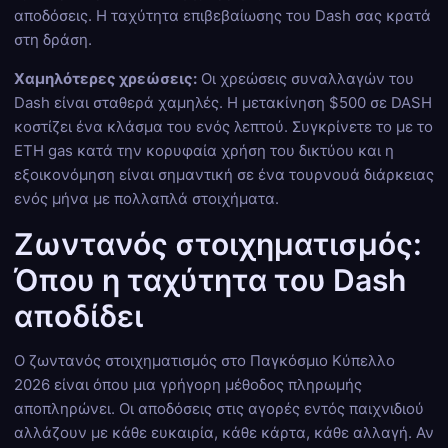
αποδόσεις. Η ταχύτητα επιβεβαίωσης του Dash σας κρατά
στη δράση.
Χαμηλότερες χρεώσεις:
Οι χρεώσεις συναλλαγών του
Dash είναι σταθερά χαμηλές. Η μετακίνηση $500 σε DASH
κοστίζει ένα κλάσμα του ενός λεπτού. Συγκρίνετε το με το
ETH gas κατά την κορυφαία χρήση του δικτύου και η
εξοικονόμηση είναι σημαντική σε ένα τουρνουά διάρκειας
ενός μήνα με πολλαπλά στοιχήματα.
Ζωντανός στοιχηματισμός:
Όπου η ταχύτητα του Dash
αποδίδει
Ο ζωντανός στοιχηματισμός στο Παγκόσμιο Κύπελλο
2026 είναι όπου μια γρήγορη μέθοδος πληρωμής
αποπληρώνει. Οι αποδόσεις στις αγορές εντός παιχνιδιού
αλλάζουν με κάθε ευκαιρία, κάθε κάρτα, κάθε αλλαγή. Αν