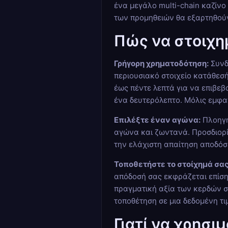
ένα μεγάλο multi-chain καζίνο
των προμηθειών θα εξαρτηθούν
Πώς να στοιχη
Γρήγορη χρηματοδότηση:
Συνδ
περιουσιακό στοιχείο κατάθεσ
έως πέντε λεπτά για να επιβεβ
ένα δευτερόλεπτο. Μόλις εμφανι
Επιλέξτε έναν αγώνα:
Πλοηγη
αγώνα και ζωντανά. Προσδιορίσ
την ελάχιστη απαίτηση αποδόσ
Τοποθετήστε το στοίχημά σας
απόδοσή σας εκφράζεται επίσης
πραγματική αξία των κερδών σ
τοποθέτηση σε μια δεδομένη τιμ
Γιατί να χρησ