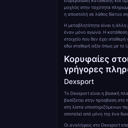
επιβεβαίωση κατάθεσης και αμ
μοχλός στην ταχύτητα πληρωμής
η αποστολή σε λάθος δίκτυο σ
Η μεταβλητότητα είναι η άλλη
έναν μόνο αγώνα. Η κατάθεση 
στοιχείο που δεν έχει σταθερή
εδώ σταθερή αξία όπως με το 
Κορυφαίες στο
γρήγορες πλη
Dexsport
Το Dexsport είναι η βασική πλ
βασίζεται στην πρόσβαση στο π
στη λίστα υποστηριζόμενων πε
αποτελεί από μόνη της ένα δια
Οι αναλήψεις στο Dexsport επ