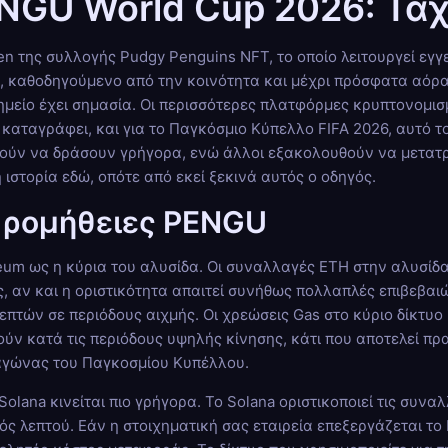
NGU World Cup 2026: Τα
en της συλλογής Pudgy Penguins NFT, το οποίο λειτουργεί εγγ
, καθοδηγούμενο από την κοινότητα και μέχρι πρόσφατα αόρατ
 σημείο έχει σημασία. Οι περισσότερες πλατφόρμες κρυπτονομ
καταγράφει, και για το Παγκόσμιο Κύπελλο FIFA 2026, αυτό τ
ούν να δράσουν γρήγορα, ενώ άλλοι εξακολουθούν να μετατρ
 ιστορία εδώ, οπότε από εκεί ξεκινά αυτός ο οδηγός.
Προμήθειες PENGU
eum ως η κύρια του αλυσίδα. Οι συναλλαγές ETH στην αλυσίδα
, αν και η οριστικότητα απαιτεί συνήθως πολλαπλές επιβεβα
λεπτών σε περιόδους αιχμής. Οι χρεώσεις Gas στο κύριο δίκτ
ούν κατά τις περιόδους υψηλής κίνησης, κάτι που αποτελεί π
 αγώνας του Παγκοσμίου Κυπέλλου.
lana κινείται πιο γρήγορα. Το Solana οριστικοποιεί τις συνα
ς λεπτού. Εάν η στοιχηματική σας εταιρεία επεξεργάζεται το