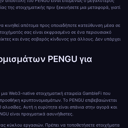
 την αποστολή του PENGU είναι επομένως ο μεγαλύτερος
ας της στοιχηματικής πριν ξεκινήσετε μια μεταφορά, γιατί
 να κινηθεί απότομα προς οποιαδήποτε κατεύθυνση μέσα σε
τοιχήματός σας είναι εκφρασμένο σε ένα περιουσιακό
αίκτες και ένας σοβαρός κίνδυνος για άλλους. Δεν υπάρχει
νομισμάτων PENGU για
 μια Web3-native στοιχηματική εταιρεία GambleFi που
αι προσθήκη κρυπτονομισμάτων. Το PENGU επιβεβαιώνεται
 αλυσίδες. Αυτή η ευρύτητα είναι σπάνια στην αγορά και
ENGU είναι πραγματικά ασυνήθιστες.
όνας κύκλου εργασιών. Πρέπει να τοποθετήσετε στοιχήματα