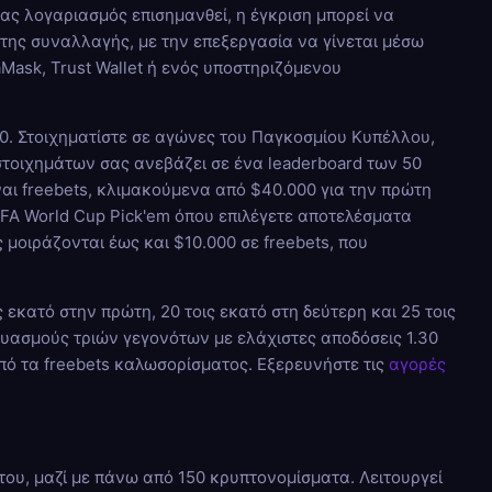
νας λογαριασμός επισημανθεί, η έγκριση μπορεί να
 της συναλλαγής, με την επεξεργασία να γίνεται μέσω
ask, Trust Wallet ή ενός υποστηριζόμενου
00. Στοιχηματίστε σε αγώνες του Παγκοσμίου Κυπέλλου,
 στοιχημάτων σας ανεβάζει σε ένα leaderboard των 50
ναι freebets, κλιμακούμενα από $40.000 για την πρώτη
IFA World Cup Pick'em όπου επιλέγετε αποτελέσματα
μοιράζονται έως και $10.000 σε freebets, που
εκατό στην πρώτη, 20 τοις εκατό στη δεύτερη και 25 τοις
νδυασμούς τριών γεγονότων με ελάχιστες αποδόσεις 1.30
από τα freebets καλωσορίσματος. Εξερευνήστε τις
αγορές
υ, μαζί με πάνω από 150 κρυπτονομίσματα. Λειτουργεί