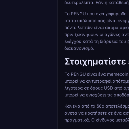
δευτερόλεπτα. Εάν η κατάθεσή 
Το PENGU που έχει γεφυρωθεί 
ότι το υπόλοιπό σας είναι ενε
πέντε λεπτών είναι ακόμα αρκ
πριν ξεκινήσουν οι αγώνες αντ
ελέγχου κατά τη διάρκεια του 
διακανονισμό.
Στοιχηματίστε
Το PENGU είναι ένα memecoin. Α
μπορεί να αντιστραφεί απότομ
λιγότερα σε όρους USD από ό,τ
μπορεί να ενισχύσει τις αποδό
Κανένα από τα δύο αποτελέσμα
άνετα να κρατήσετε σε ένα αστ
πραγματικά. Ο κίνδυνος μεταβλ