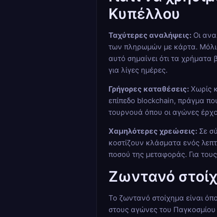
Κυπέλλου
Ταχύτερες αναλήψεις:
Οι ανα
των πληρωμών με κάρτα. Μόλις
αυτό σημαίνει ότι τα χρήματα 
για λίγες ημέρες.
Γρήγορες καταθέσεις:
Χωρίς κ
επίπεδο blockchain, πράγμα πο
τουρνουά όπου οι αγώνες έρχο
Χαμηλότερες χρεώσεις:
Σε σύ
κοστίζουν κλάσματα ενός λεπτ
ποσού της μεταφοράς. Για του
Ζωντανό στοίχ
Το ζωντανό στοίχημα είναι όπ
στους αγώνες του Παγκοσμίου 