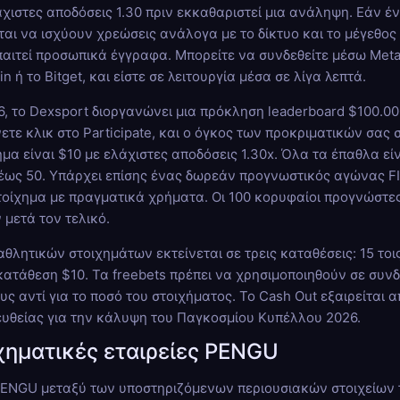
χιστες αποδόσεις 1.30 πριν εκκαθαριστεί μια ανάληψη. Εάν έ
ται να ισχύουν χρεώσεις ανάλογα με το δίκτυο και το μέγεθος
αιτεί προσωπικά έγγραφα. Μπορείτε να συνδεθείτε μέσω MetaM
ή το Bitget, και είστε σε λειτουργία μέσα σε λίγα λεπτά.
6, το Dexsport διοργανώνει μια πρόκληση leaderboard $100.0
τε κλικ στο Participate, και ο όγκος των προκριματικών σας
μα είναι $10 με ελάχιστες αποδόσεις 1.30x. Όλα τα έπαθλα εί
1 έως 50. Υπάρχει επίσης ένας δωρεάν προγνωστικός αγώνας F
οίχημα με πραγματικά χρήματα. Οι 100 κορυφαίοι προγνώστες 
μετά τον τελικό.
ητικών στοιχημάτων εκτείνεται σε τρεις καταθέσεις: 15 τοις 
 κατάθεση $10. Τα freebets πρέπει να χρησιμοποιηθούν σε συ
υς αντί για το ποσό του στοιχήματος. Το Cash Out εξαιρείται 
υθείας για την κάλυψη του Παγκοσμίου Κυπέλλου 2026.
χηματικές εταιρείες PENGU
ENGU μεταξύ των υποστηριζόμενων περιουσιακών στοιχείων το