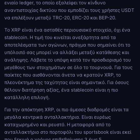
ενιαίο ledger, το οποίο εξαλείφει τον κίνδυνο
αναντιστοιχίας δικτύου που εμποδίζει τους χρήστες USDT
να επιλέξουν μεταξύ TRC-20, ERC-20 και BEP-20.
Το XRP είναι ένα ασταθές περιουσιακό στοιχείο, όχι ένα
stablecoin. Η τιμή του κινείται ανεξάρτητα από τα
αποτελέσματα των αγώνων, πράγμα που σημαίνει ότι το
υπόλοιπό σας μπορεί να αλλάξει μεταξύ κατάθεσης και
ανάληψης. Λάβετε το υπόψη κατά τον προσδιορισμό του
μεγέθους των στοιχημάτων σε όλο το τουρνουά. Για τους
παίκτες που αισθάνονται άνετα να κρατούν XRP, το
πλεονέκτημα της ταχύτητας είναι σημαντικό. Για όσους
θέλουν διατήρηση αξίας, ένα stablecoin είναι η πιο
κατάλληλη επιλογή.
Για την απόκτηση XRP, οι πιο άμεσες διαδρομές είναι τα
μεγάλα κεντρικά ανταλλακτήρια. Είναι ευρέως
καταχωρημένο και ρευστό. Η μεταφορά από το
ανταλλακτήριο στο πορτοφόλι του sportsbook είναι εκεί
που ξεκινά ο χρόνος επιβεβαίωσης 3 έως 5