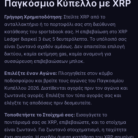
Παγκόσμιο Κύπελλο με XRP
Γρήγορη Χρηματοδότηση:
Στείλτε XRP από το
ανταλλακτήριο ή το πορτοφόλι σας στη διεύθυνση
κατάθεσης του sportsbook σας. Η επιβεβαίωση στο XRP
Ledger διαρκεί 3 έως 5 δευτερόλεπτα. Το υπόλοιπό σας
είναι ζωντανό σχεδόν αμέσως. Δεν απαιτείται επιλογή
δικτύου, καμία εκτίμηση gas, καμία αναμονή για
συσσώρευση επιβεβαιώσεων μπλοκ.
Επιλέξτε έναν Αγώνα:
Πλοηγηθείτε στον κόμβο
ποδοσφαίρου και βρείτε τους αγώνες του Παγκοσμίου
Κυπέλλου 2026. Διατίθενται αγορές πριν τον αγώνα και
ζωντανές αγορές. Επιλέξτε τον τύπο αγοράς σας και
ελέγξτε τις αποδόσεις πριν δεσμευτείτε.
Τοποθετήστε το Στοίχημά σας:
Εισαγάγετε το
ποντάρισμά σας σε XRP, επιβεβαιώστε, και το στοίχημα
είναι ζωντανό. Για ζωντανό στοιχηματισμό, η ταχύτητα
έχει σημασία. Η σχεδόν άμεση κατάθεση του XRP σημαίνει