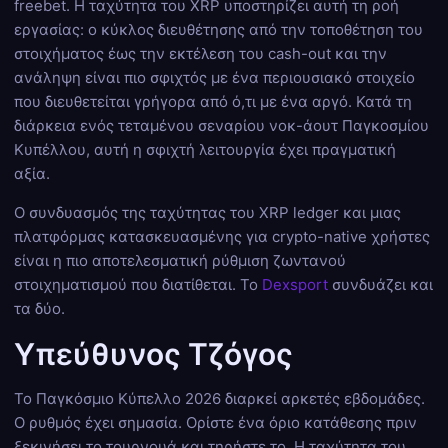
freebet. Η ταχύτητα του XRP υποστηρίζει αυτή τη ροή
εργασίας: ο κύκλος διευθέτησης από την τοποθέτηση του
στοιχήματος έως την εκτέλεση του cash-out και την
ανάληψη είναι πιο σφιχτός με ένα περιουσιακό στοιχείο
που διευθετείται γρήγορα από ό,τι με ένα αργό. Κατά τη
διάρκεια ενός τεταμένου σεναρίου νοκ-άουτ Παγκοσμίου
Κυπέλλου, αυτή η σφιχτή λειτουργία έχει πραγματική
αξία.
Ο συνδυασμός της ταχύτητας του XRP ledger και μιας
πλατφόρμας κατασκευασμένης για crypto-native χρήστες
είναι η πιο αποτελεσματική ρύθμιση ζωντανού
στοιχηματισμού που διατίθεται. Το
Dexsport
συνδυάζει και
τα δύο.
Υπεύθυνος Τζόγος
Το Παγκόσμιο Κύπελλο 2026 διαρκεί αρκετές εβδομάδες.
Ο ρυθμός έχει σημασία. Ορίστε ένα όριο κατάθεσης πριν
ξεκινήσει το τουρνουά και τηρήστε το. Η ταχύτητα του