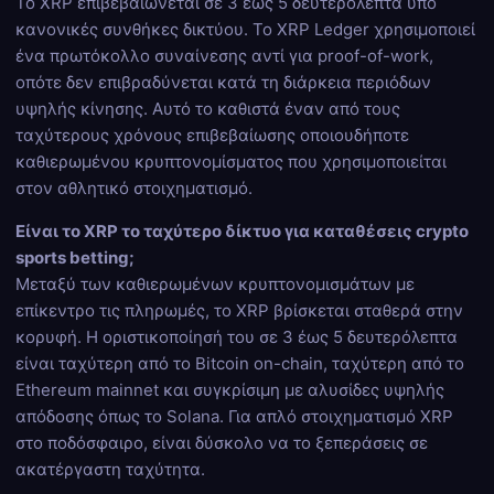
Το XRP επιβεβαιώνεται σε 3 έως 5 δευτερόλεπτα υπό
κανονικές συνθήκες δικτύου. Το XRP Ledger χρησιμοποιεί
ένα πρωτόκολλο συναίνεσης αντί για proof-of-work,
οπότε δεν επιβραδύνεται κατά τη διάρκεια περιόδων
υψηλής κίνησης. Αυτό το καθιστά έναν από τους
ταχύτερους χρόνους επιβεβαίωσης οποιουδήποτε
καθιερωμένου κρυπτονομίσματος που χρησιμοποιείται
στον αθλητικό στοιχηματισμό.
Είναι το XRP το ταχύτερο δίκτυο για καταθέσεις crypto
sports betting;
Μεταξύ των καθιερωμένων κρυπτονομισμάτων με
επίκεντρο τις πληρωμές, το XRP βρίσκεται σταθερά στην
κορυφή. Η οριστικοποίησή του σε 3 έως 5 δευτερόλεπτα
είναι ταχύτερη από το Bitcoin on-chain, ταχύτερη από το
Ethereum mainnet και συγκρίσιμη με αλυσίδες υψηλής
απόδοσης όπως το Solana. Για απλό στοιχηματισμό XRP
στο ποδόσφαιρο, είναι δύσκολο να το ξεπεράσεις σε
ακατέργαστη ταχύτητα.