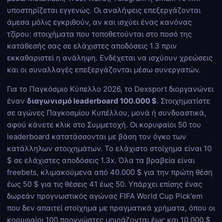
υποστηρίζεται εγγενώς. Οι αναλήψεις επεξεργάζονται
άμεσα μόλις εγκριθούν, αν και ισχύει ένας κανόνας
τζίρου: στοιχήματα που τοποθετούνται στο ποσό της
κατάθεσής σας σε ελάχιστες αποδόσεις 1.3 πριν
εκκαθαριστεί η ανάληψη. Ενδέχεται να ισχύουν χρεώσεις
και οι συναλλαγές επεξεργάζονται μέσω συνεργατών.
Για το Παγκόσμιο Κύπελλο 2026, το Dexsport διοργανώνει
έναν
διαγωνισμό leaderboard 100.000 $
. Στοιχηματίστε
σε αγώνες Παγκοσμίου Κυπέλλου, μονά ή συνδυαστικά,
αφού κάνετε κλικ στο Συμμετοχή. Οι κορυφαίοι 50 του
leaderboard κατατάσσονται με βάση τον όγκο των
κατάλληλων στοιχημάτων. Το ελάχιστο στοίχημα είναι 10
$ σε ελάχιστες αποδόσεις 1.3x. Όλα τα βραβεία είναι
freebets, κλιμακούμενα από 40.000 $ για την πρώτη θέση
έως 50 $ για τις θέσεις 41 έως 50. Υπάρχει επίσης ένας
δωρεάν προγνωστικός αγώνας FIFA World Cup Pick'em
που δεν απαιτεί στοίχημα με πραγματικά χρήματα, όπου οι
κορυφαίοι 100 προγνώστες μοιράζονται έως και 10.000 $