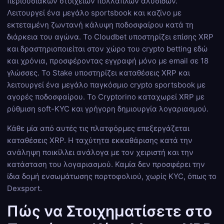
περιουσιακών στοιχείων πολλαπλών αλυσίδων.
Λειτουργεί ένα μεγάλο sportsbook και καζίνο με
εκτεταμένη ζωντανή κάλυψη ποδοσφαίρου κατά τη
διάρκεια του αγώνα. Το Cloudbet υποστηρίζει επίσης XRP
και δραστηριοποιείται στον χώρο του crypto betting εδώ
και χρόνια, προσφέροντας εγγραφή μόνο με email σε 18
γλώσσες. Το Stake υποστηρίζει καταθέσεις XRP και
λειτουργεί ένα μεγάλο παγκόσμιο crypto sportsbook με
αγορές ποδοσφαίρου. Το Cryptorino καταχωρεί XRP με
ρύθμιση soft-KYC και γρήγορη δημιουργία λογαριασμού.
Κάθε μία από αυτές τις πλατφόρμες επεξεργάζεται
καταθέσεις XRP. Η ταχύτητα εκκαθάρισης κατά την
ανάληψη ποικίλλει ανάλογα με τον χειριστή και την
κατάσταση του λογαριασμού. Καμία δεν προσφέρει την
ίδια δομή ενσωμάτωσης πορτοφολιού, χωρίς KYC, όπως το
Dexsport.
Πώς να Στοιχηματίσετε στο