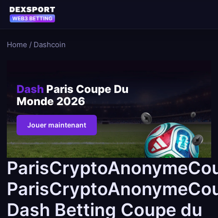
Home
/
Dashcoin
Dash
Paris Coupe Du
Monde 2026
Jouer maintenant
ParisCryptoAnonymeCo
ParisCryptoAnonymeCo
Dash Betting Coupe du