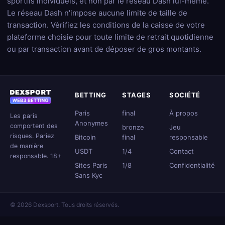
sportifs individuels, et non par le réseau Dash lui-même.
Le réseau Dash n'impose aucune limite de taille de
transaction. Vérifiez les conditions de la caisse de votre
plateforme choisie pour toute limite de retrait quotidienne
ou par transaction avant de déposer de gros montants.
BETTING
STAGES
SOCIÉTÉ
Paris
final
À propos
Les paris
Anonymes
comportent des
bronze
Jeu
risques. Pariez
Bitcoin
final
responsable
de manière
USDT
1/4
Contact
responsable. 18+
Sites Paris
1/8
Confidentialité
Sans Kyc
© 2026 Dexsport. Tous droits réservés.