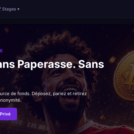
 Stages ▾
6
ans Paperasse. Sans
urce de fonds. Déposez, pariez et retirez
anonymité.
Privé