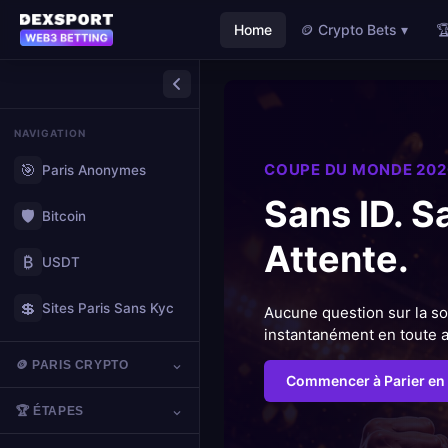
Home
🪙 Crypto Bets ▾

NAVIGATION
🎯
COUPE DU MONDE 202
Paris Anonymes
Sans ID. S
🛡️
Bitcoin
Attente.
₿
USDT
💲
Sites Paris Sans Kyc
Aucune question sur la so
instantanément en toute 
🪙 PARIS CRYPTO
Commencer à Parier en 
🏆 ÉTAPES