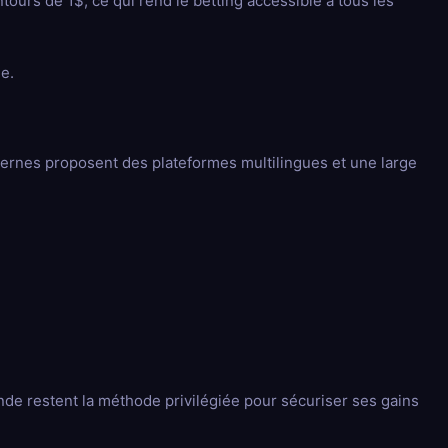
ours de 1$, ce qui rend le betting accessible à tous les
e.
ernes proposent des plateformes multilingues et une large
onde restent la méthode privilégiée pour sécuriser ses gains