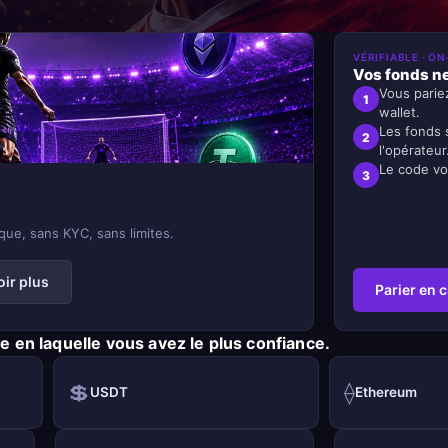
VÉRIFIABLE · ON
Vos fonds ne
Vous parie
1
wallet.
Les fonds 
2
l'opérateur
Le code vo
3
que, sans KYC, sans limites.
oir plus
Parier en 
e en laquelle vous avez le plus confiance.
💲
⟠
USDT
Ethereum