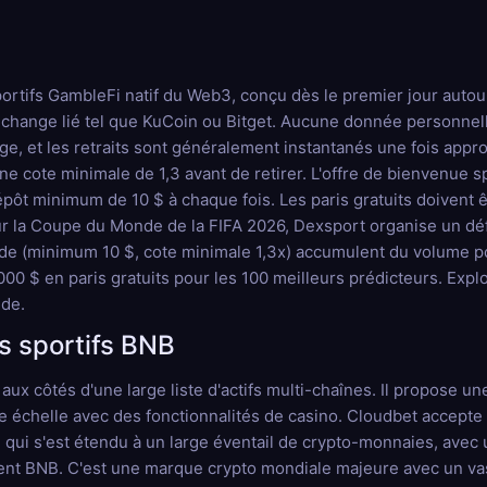
portifs GambleFi natif du Web3, conçu dès le premier jour autou
échange lié tel que KuCoin ou Bitget. Aucune donnée personnell
ge, et les retraits sont généralement instantanés une fois appro
ne cote minimale de 1,3 avant de retirer. L'offre de bienvenue s
dépôt minimum de 10 $ à chaque fois. Les paris gratuits doivent
r la Coupe du Monde de la FIFA 2026, Dexsport organise un défi
e (minimum 10 $, cote minimale 1,3x) accumulent du volume pour
000 $ en paris gratuits pour les 100 meilleurs prédicteurs. Expl
de.
is sportifs BNB
 côtés d'une large liste d'actifs multi-chaînes. Il propose une 
de échelle avec des fonctionnalités de casino. Cloudbet accepte
e qui s'est étendu à un large éventail de crypto-monnaies, avec
t BNB. C'est une marque crypto mondiale majeure avec un vaste 