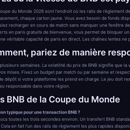
 Coupe du Monde 2026 sont l'endroit où les rails de règlement 
acement, chaque carton jaune. Vous avez besoin de fonds disp
iez recharger en cours de match sans manquer une fenêtre de m
erts en paris gratuits de bienvenue, vous permet de bloquer un r
ne véritable capacité de paris en direct. Les chaînes lentes ne 
emment, pariez de manière resp
sieurs semaines. La volatilité du prix de BNB signifie que la v
vos mises. Fixez un budget par match ou par semaine et respect
de dépôt si votre plateforme les prend en charge. Le jeu doit rest
jeu responsable dans votre région.
ris BNB de la Coupe du Monde
ion typique pour une transaction BNB ?
cs toutes les trois secondes environ. Un transfert BNB standar
ela en fait l'un des rails de règlement les plus rapides disponib