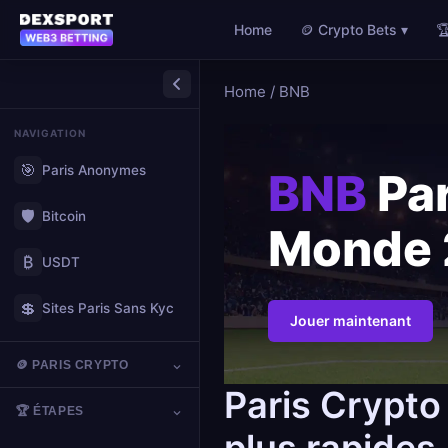
Home
🪙 Crypto Bets ▾

Home
/
BNB
NAVIGATION
🎯
Paris Anonymes
BNB
Par
🛡️
Bitcoin
Monde
₿
USDT
💲
Sites Paris Sans Kyc
Jouer maintenant
🪙 PARIS CRYPTO
Paris Crypt
🏆 ÉTAPES