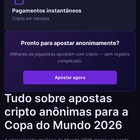
Pagamentos instantâneos
Cripto em minutos
Pronto para apostar anonimamente?
Milhares de jogadores apostam com cripto — sem registro
complicado.
Apostar agora
Tudo sobre apostas
cripto anônimas para a
Copa do Mundo 2026