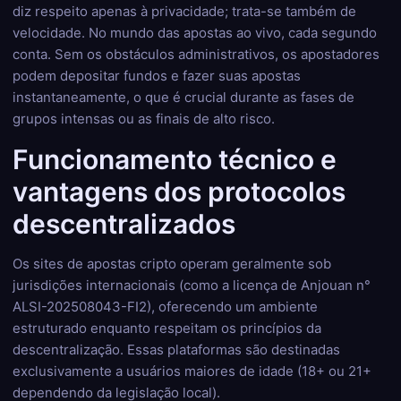
diz respeito apenas à privacidade; trata-se também de
velocidade. No mundo das apostas ao vivo, cada segundo
conta. Sem os obstáculos administrativos, os apostadores
podem depositar fundos e fazer suas apostas
instantaneamente, o que é crucial durante as fases de
grupos intensas ou as finais de alto risco.
Funcionamento técnico e
vantagens dos protocolos
descentralizados
Os sites de apostas cripto operam geralmente sob
jurisdições internacionais (como a licença de Anjouan n°
ALSI-202508043-FI2), oferecendo um ambiente
estruturado enquanto respeitam os princípios da
descentralização. Essas plataformas são destinadas
exclusivamente a usuários maiores de idade (18+ ou 21+
dependendo da legislação local).