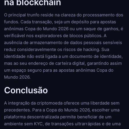
na blockchain
O principal trunfo reside na clareza do processamento dos
fundos. Cada transação, seja um depósito para apostas
anônimas Copa do Mundo 2026 ou um saque de ganhos, é
verificável nos exploradores de blocos públicos. A
ausência de armazenamento de dados pessoais sensíveis
reduz consideravelmente os riscos de hacking. Sua
identidade não está ligada a um documento de identidade,
mas ao seu endereço de carteira digital, garantindo assim
um espaço seguro para as apostas anônimas Copa do
Mundo 2026.
Conclusão
A integração da criptomoeda oferece uma liberdade sem
precedentes. Para a Copa do Mundo 2026, escolher uma
plataforma descentralizada permite beneficiar de um
ambiente sem KYC, de transações ultrarrápidas e de uma