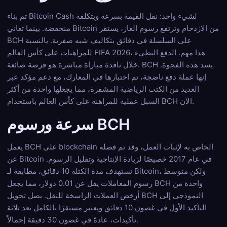
تم بناء Bitcoin Cash لشيء واحد: نقل القيمة بسرعة وبتكلفة
منخفضة. بينما تعاني Bitcoin من الازدحام وترتفع رسوم الغاز، يستقر
BCH على السلسلة في دقائق بتكاليف شبه صفرية. بالنسبة
للمراهنات على كأس العالم FIFA 2026، هذا مهم. الدفع البطيء
خلال نافذة مباراة مباشرة هو فرصة ضائعة. BCH يسد هذه الفجوة.
إنها عملة دفع ناضجة، تم اختبارها في المعارك، مع دعم مؤكد عبر
العديد من الكتب الرياضية المشفرة، مما يجعلها واحدة من أكثر
السبل عملية للمراهنة على كأس العالم باستخدام BCH الآن.
سرعة ورسوم BCH
يعمل BCH على blockchain الخاص به لإثبات العمل، وقد تم فصله
عن Bitcoin في عام 2017 خصيصًا لزيادة الإنتاجية وتقليل الرسوم.
تستهدف مدة الكتلة 10 دقائق، مطابقة لـ Bitcoin، ولكن متوسط
رسوم المعاملات يقل عن 0.01 دولار، مما يجعل BCH واحدة من
أرخص العملات الراسخة للنقل. يصل تحويل BCH النموذجي إلى
التأكيد الأول في غضون 10 دقائق ويعتبر مستقرًا بالكامل بعد ثلاثة
تأكيدات، عادةً في غضون 30 دقيقة إجمالاً.