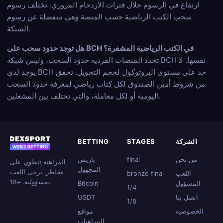
ارتفاع في الرسوم خلال فترات الازدحام المروري. تختلف رسوم
سحب الكتب الرياضية حسب المنصة وهي منفصلة عن رسوم
الشبكة.
هل توجد حدود سحب على BCH في الكتب الرياضية المشفرة؟
تحدد المنصات الفردية حدود السحب، وليس شبكة BCH نفسها. لا
يوجد لدى BCH حد على مستوى البروتوكول لحجم التحويل. تحقق
من شروط أمين الصندوق لكل كتاب رياضي لمعرفة حدود السحب
اليومية أو لكل معاملة، والتي تختلف بين المشغلين.
الشركة
STAGES
BETTING
من نحن
final
باريس
المراهنة تنطوي على
المجهول
مخاطر. يرجى اللعب
اللعب
bronze final
بمسؤولية. +18
المسؤول
Bitcoin
1/4
اتصل بنا
USDT
1/8
الخصوصية
مواقع
المراهنات