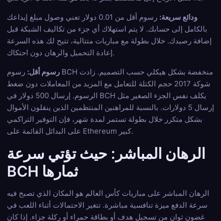
ودائع سريعة:
رسوم أقل من 0.01 دولار تعني وصول مبلغ إيداعك
بالكامل إلى حسابك. لا يتم استهلاك أي جزء من تكاليف الشبكة قبل
إضافة رصيدك. خلال بطولة مع مباريات متتالية، تتيح لك هذه السرعة
إعادة التحميل والرهان دون احتكاك.
رسوم أقل:
رسوم BCH منخفضة بشكل هيكلي حسب التصميم. زادت
شوكة 2017 حجم الكتلة للتعامل مع المزيد من المعاملات دون ضغط
الرسوم. إرسال 500 دولار في BCH يكلف نفس الجزء الصغير مثل
إرسال 5 دولارات. بالنسبة للمراهنين المنتظمين الذين ينقلون الأموال
بشكل متكرر خلال بطولة تستمر لمدة شهر، فإن التوفير التراكمي
على البدائل القائمة على Ethereum كبير.
الرهان المباشر: حيث تؤتي سرعة
BCH ثمارها
الرهان المباشر على مباريات كأس العالم هو المكان الذي تصبح فيه
سرعة الدفع ميزة تنافسية مباشرة. تتغير الاحتمالات أثناء اللعب في
غضون ثوانٍ من تسجيل هدف أو بطاقة حمراء أو ركلة جزاء. إذا كان