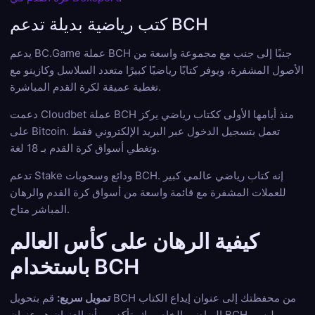
كتب رياضية بديلة تدعم BCH
يدعم BC.Game عملة BCH جنبًا إلى جنب مع مجموعة واسعة من
الأصول المشفرة، ويوفر كتابًا رياضيًا كبيرًا متعدد السلاسل وكازينو مع
تغطية عميقة لكرة القدم المباشرة.
دعمت Cloudbet عملة BCH منذ أيامها الأولى ككتاب رياضي يركز
على Bitcoin. تعمل بتسجيل الدخول عبر البريد الإلكتروني فقط
وتغطي أسواق كرة القدم بـ 18 لغة.
تدعم Stake ودائع وسحوبات BCH. إنه كتاب رياضي عالمي كبير
للعملات المشفرة مع قائمة واسعة من أسواق كرة القدم والرهان
المباشر متاح.
كيفية الرهان على كأس العالم
باستخدام BCH
تمويل سريع:
قم بتحويل BCH من محفظتك إلى عنوان إيداع الكتاب
الرياضي الخاص بك. تأكد من أن العنوان هو عنوان BCH، وليس