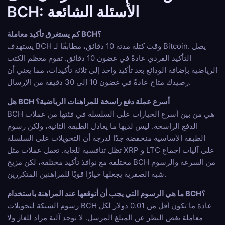
BCH: الأسئلة الشائعة
كم يستغرق تأكيد معاملة BCH؟
يستهدف BCH وقت كتلة مدته 10 دقائق، مطابقًا لـ Bitcoin. يصل
التأكيد الفردي عادةً في غضون 10 دقائق. تقوم معظم الكتب
الرياضية بإضافة الودائع بعد تأكيد واحد إلى ثلاثة تأكيدات، مما يعني أن
رصيدك متاح عادةً في غضون 10 إلى 30 دقيقة من الإرسال.
هل BCH أسرع عملة دفع راسخة للمراهنات الرياضية؟
BCH هي من بين أسرع الخيارات على السلسلة في فئتها من عملات
الدفع الراسخة. ليس لديها ما يعادل الطبقة الثانية، ولكن رسوم
الطبقة الأساسية منخفضة جدًا لدرجة أن التحويلات على السلسلة
تظل تنافسية للغاية. تعمل عملات مثل XRP و LTC على آليات إجماع
مختلفة مع نوافذ تأكيد مختلفة، لكن مزيج BCH من السرعة والرسوم
شبه الصفرية يجعلها خيارًا قويًا للمراهنين المتكررين.
ما هي الرسوم التي يجب أن أتوقعها عند المراهنة باستخدام BCH؟
رسوم الشبكة لتحويلات BCH عادة ما تكون أقل من 0.01 دولار لكل
معاملة بغض النظر عن المبلغ المرسل. لا توجد آلية مزاد للغاز ولا