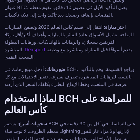
عنوان BTC. يصل التأكيد الأول في غضون 10 دقائق. تقوم معظم
المنصات بإضافة رصيدك بعد تأكيد واحد إلى ثلاثة تأكيدات.
اختر مباراة:
انتقل إلى قسم كأس العالم 2026 وتصفح المباريات
المتاحة. تشمل الأسواق عادةً الفائز بالمباراة، وأهداف أكثر/أقل، وكلا
الفريقين يسجلان، والرهانات بالهانديكاب، ورهانات البطولة
يقدم أسواقًا قبل المباراة ومباشرة مع وظيفة
Dexsport
المباشرة.
السحب النقدي.
ضع رهانك:
أدخل مبلغ رهانك في BCH، وراجع القسيمة، وقم بالتأكيد.
بالنسبة للرهانات المباشرة، تصرف بسرعة. تتغير الاحتمالات مع كل
فرصة في الملعب، وخط الإيداع البطيء يكلفك السعر الذي أردته.
لماذا استخدام BCH للمراهنة على
كأس العالم
سحوبات أسرع:
يستقر BCH على السلسلة في أقل من 30 دقيقة في
معظم الظروف. لا توجد قناة Lightning لإدارتها ولا مزاد غاز للفوز
به. تصل الأرباح إلى محفظتك بسرعة بعد موافقة الكتاب الرياضي.