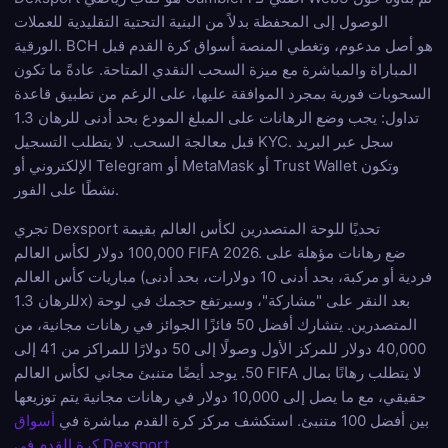
الوصول إلى المحفظة بدلاً من البنية التحتية التقليدية للعملات
الورقية. BCH هو أصل مدعوم، وتغطي المنصة أسواق كرة القدم قبل
المباراة والمباشرة مع ميزة السحب النقدي المتاحة. عادةً ما تكون
السحوبات فورية بمجرد الموافقة عليها، على الرغم من تطبيق قاعدة
تداول: يجب وضع الرهانات على المبلغ المودع بحد أدنى للرهان 1.3
قبل معالجة السحب. لا يتطلب التسجيل KYC. سجل عبر البريد
الإلكتروني أو Telegram أو MetaMask أو Trust Wallet وتكون
نشطًا على الفور.
تجري Dexsport تحديًا للوحة المتصدرين لكأس العالم بقيمة
100,000 دولار لكأس العالم FIFA 2026. ضع رهانات مؤهلة على
مباريات كأس العالم (فردية أو مركبة، بحد أدنى 10 دولارات، بحد أدنى
للرهان 1.3x) بعد النقر على "مشاركة"، وسيرتفع حجمك في لوحة
المتصدرين. يتشارك أفضل 50 فائزًا الجوائز في رهانات مجانية، من
40,000 دولار للمركز الأول وصولًا إلى 50 دولارًا للمراكز من 41 إلى
50. يوجد أيضًا متنبئ مجاني لكأس العالم FIFA لا يتطلب رهانًا بمال
حقيقي، مع ما يصل إلى 10,000 دولار في رهانات مجانية يتم توزيعها
بين أفضل 100 متنبئ. استكشف مركز كرة القدم مباشرة في
أسواق
.
كرة القدم في Dexsport