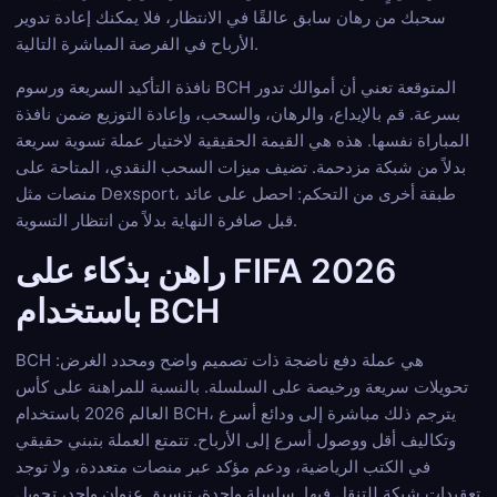
سحبك من رهان سابق عالقًا في الانتظار، فلا يمكنك إعادة تدوير
الأرباح في الفرصة المباشرة التالية.
نافذة التأكيد السريعة ورسوم BCH المتوقعة تعني أن أموالك تدور
بسرعة. قم بالإيداع، والرهان، والسحب، وإعادة التوزيع ضمن نافذة
المباراة نفسها. هذه هي القيمة الحقيقية لاختيار عملة تسوية سريعة
بدلاً من شبكة مزدحمة. تضيف ميزات السحب النقدي، المتاحة على
منصات مثل Dexsport، طبقة أخرى من التحكم: احصل على عائد
قبل صافرة النهاية بدلاً من انتظار التسوية.
راهن بذكاء على FIFA 2026
باستخدام BCH
BCH هي عملة دفع ناضجة ذات تصميم واضح ومحدد الغرض:
تحويلات سريعة ورخيصة على السلسلة. بالنسبة للمراهنة على كأس
العالم 2026 باستخدام BCH، يترجم ذلك مباشرة إلى ودائع أسرع
وتكاليف أقل ووصول أسرع إلى الأرباح. تتمتع العملة بتبني حقيقي
في الكتب الرياضية، ودعم مؤكد عبر منصات متعددة، ولا توجد
تعقيدات شبكة للتنقل فيها. سلسلة واحدة، تنسيق عنوان واحد، تحويل