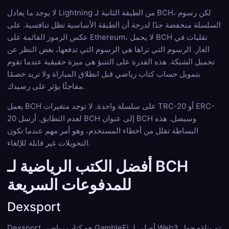
لا يوجد ما يعادل Lightning من الطبقة الثانية لـ BCH، لكن رسوم
السلسلة منخفضة جدًا لدرجة أن الطبقة الأساسية تظل تنافسية. على
عكس الرموز القائمة على Ethereum، لا يحمل BCH تقلبات في
الغاز. الرسوم التي تراها هي الرسوم التي تدفعها، بغض النظر عن
تحميل الشبكة. هذه القدرة على التنبؤ هي ميزة حقيقية عندما تقوم
بتمويل حساب كتاب رياضي قبل انطلاق المباراة ولا تريد خصمًا
مفاجئًا يؤثر على رصيدك.
يعمل BCH على سلسلة واحدة. لا توجد متغيرات TRC-20 أو ERC-
20 لعدم التطابق. أرسل BCH إلى عنوان BCH وسيصل. هذه
البساطة تقلل من أخطاء المستخدم، وهو أمر مهم عندما تكون
التحويلات غير قابلة للإلغاء.
أفضل الكتب الرياضية لـ BCH
للمدفوعات السريعة
Dexsport
Dexsport هو كتاب رياضي GambleFi أصلي لـ Web3 تم بناؤه حول