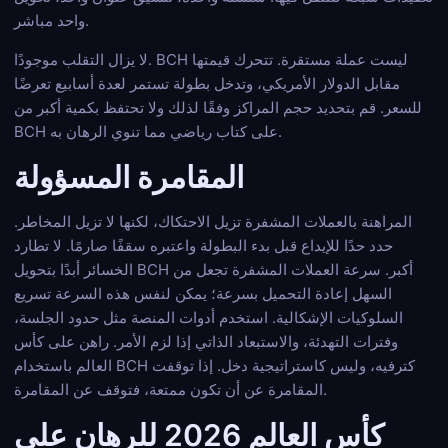
واحد مباشر.
لا يزال التقلب موجودًا. BCH ليست عملة مستقرة. تتحرك قيمتها
مقابل الدولار الأمريكي، وتدخل بطولة تستمر لعدة أسابيع تعرضًا
للسعر. قم بتحديد حجم المراكز وفقًا لذلك ولا تحتفظ بكمية أكبر من
BCH على كتاب رياضي مما تنوي الرهان به.
المقامرة المسؤولة
المراهنة بالعملات المشفرة تزيل الاحتكاك، لكنها لا تزيل المخاطر.
حدد حدًا للإيداع قبل بدء البطولة واعتبره سقفًا صارمًا. لا تطارد
الخسائر أبدًا بتحويل BCH أكبر. سرعة العملات المشفرة تجعل من
السهل إعادة التحميل بسرعة؛ يمكن لنفس هذه السرعة تسريع
السلوكيات الإشكالية. استخدم أدوات المنصة مثل حدود الجلسة،
وفترات التهدئة، والاستبعاد الذاتي إذا لزم الأمر. راهن على كأس
العالم باستخدام BCH كترفيه، وليس كاستراتيجية دخل. إذا توقفت
المقامرة عن أن تكون ممتعة، فتوقف عن المقامرة.
كأس العالم 2026 للرهان على