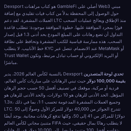
Dexsport هو كتاب مراهنات GambleFi أصلي على Web3 مبني
حول الوصول إلى المحفظة بدلاً من كتاب فيات تقليدي مع إضافة
العملات المشفرة. لقد دعم LTC منذ الإطلاق ويعالج عمليات السحب
فورًا بمجرد الموافقة عليها. خطوة الموافقة موجودة: تتطلب قاعدة
التداول أن تضع رهانات على المبلغ المودع بحد أدنى 1.3 قبل إصدار
السحب. هذه ممارسة قياسية للكتب المشفرة وتحافظ على نظافة
خط الأنابيب. لا يتطلب KYC عند الانضمام. تتصل عبر MetaMask أو
Trust Wallet أو البريد الإلكتروني أو حساب تبادل مرتبط، وتكون
مباشرًا.
تحدي لوحة المتصدرين
بالنسبة لكأس العالم 2026، يدير Dexsport
بقيمة 100,000 دولار
حيث تبني الرهانات على مباريات كأس العالم،
فردية أو مركبة، موقعك في تصنيف أفضل 50 حسب حجم الرهان
المؤهل. الحد الأدنى للرهان هو 10 دولارات، والحد الأدنى للرهان هو
1.3x، وجميع العملات المشفرة المدعومة تحسب 1:1، بما في ذلك
LTC. تتدرج الجوائز من 40,000 دولار للمركز الأول وصولًا إلى 50
دولارًا للمراكز من 41 إلى 50، وكلها تدفع كرهانات مجانية. يوجد أيضًا
متنبئ مجاني لكأس العالم FIFA لا يتطلب رهانًا بمال حقيقي، حيث
يتقاسم أفضل 100 متنبئ ما يصل إلى 10,000 دولار في الرهانات