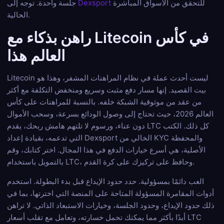
للتحقق من الأسواق المباشرة
Dexsport
جلسة واحدة. توجه إلى
الحالية.
راهن بذكاء مع Litecoin في كأس
العالم هذا
Litecoin ليست أحدث عملة في نظام المراهنات المشفر، وهذا هو
بيت القصيد. إنها مسار دفع مثبت وسريع ومنخفض التكلفة مع أكثر
من عقد من موثوقية الشبكة خلفه. بالنسبة للمراهنات على كأس
العالم 2026، حيث تحتاج إلى وصول الودائع بسرعة، وسحب الأموال
دون عناء، ورسوم لا تلتهم هامش ربحك، يقدم LTC كل ذلك. الكتب
التي تدعمه، بقيادة إعداد Dexsport الخالي من KYC والمحفظة
الأصلية، هي أسرع خيارات الدفع في هذا المجال. اختر كتابك، وقم
بالتمويل باستخدام LTC، وحافظ على تركيزك على كرة القدم.
العب دائمًا بمسؤولية. حدد حدود الإيداع قبل بدء البطولة. استخدم
أدوات المقامرة المسؤولة المتاحة على المنصة التي اخترتها، بما في
ذلك حدود الإيداع، وحدود الجلسة، وخيارات الاستبعاد الذاتي. لا تراهن
أبدًا بأكثر مما يمكنك تحمل خسارته، وتعامل مع تقلب أسعار LTC