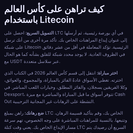
كيف تراهن على كأس العالم
باستخدام Litecoin
التمويل السريع:
احصل على LTC في أي بورصة رئيسية، ثم أرسلها
إلى عنوان إيداع المراهنات الخاص بك. تأكد مرة أخرى من أنك ترسل
على شبكة Litecoin الرئيسية. تؤكد المعاملة في أقل من عشر دقائق
في الظروف العادية. لا يوجد محدد شبكة للقلق بشأنه كما هو الحال
مع USDT عبر سلاسل متعددة.
اختر مباراة:
انتقل إلى قسم كأس العالم 2026 في الكتاب الذي
اخترته. تغطي الأسواق عادةً الفائز بالمباراة، والمجموع، والعوائق،
وكلا الفريقين يسجلان، والفائز المطلق، وخيارات اللعب المباشر. في
Dexsport، تتوفر أسواق ما قبل المباراة والمباشرة مع ميزة Cash
Out النشطة على الرهانات غير المجانية الترحيبية.
ضع رهانك:
راهن بمبلغ LTC الخاص بك، وقم بتأكيد قسيمة الرهان،
وتتبعها. بالنسبة للمراهنات المباشرة على وجه الخصوص، تهم سرعة
مسار الإيداع الخاص بك. يعني وقت كتلة LTC السريع أن رصيدك يتم