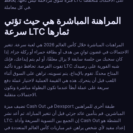
فترة سوق مزدحمة ليس تافهًا. يحافظ LTC على الاحتكاك منخفضًا
في كل معاملة.
المراهنة المباشرة هي حيث تؤتي
سرعة LTC ثمارها
المراهنات المباشرة خلال كأس العالم 2026 هي لعبة سرعة. تتغير
الاحتمالات في غضون ثوانٍ من هدف أو بطاقة حمراء أو ركلة جزاء. إذا
كان سحبك من جلسة سابقة لا يزال معلقًا، أو لم يتم إيداعك، فإنك
تفوت الفرصة. تحافظ دورة تأكيد LTC شبه الفورية على رصيدك
المتاح محدثًا. تقوم بالإيداع، يتم تسويته، تراهن على السوق أثناء
اللعب قبل أن يتحرك. هذه هي القيمة العملية لاختيار عملة دفع
سريعة على عملة أبطأ عندما تكون البطولة مباشرة وتكون
الاحتمالات متقلبة.
تضيف ميزة Cash Out في Dexsport طبقة أخرى للمراهنين
المباشرين. قم بتأمين عائد جزئي قبل أن تتغير المباراة، ثم أعد نشر
LTC. إن الجمع بين التسوية السريعة وأداة Cash Out النشطة هو
إعداد مفيد لأي شخص يراهن عبر مباريات كأس العالم المتعددة في