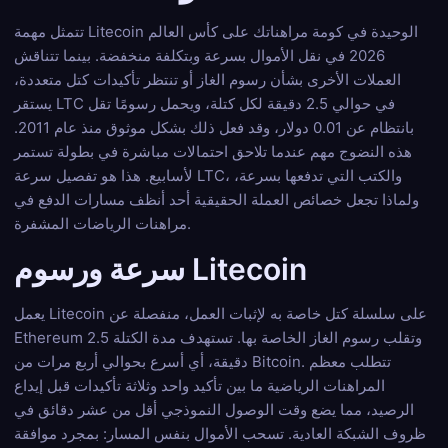
تتمثل مهمة Litecoin الوحيدة في كومة مراهناتك على كأس العالم
2026 في نقل الأموال بسرعة وبتكلفة منخفضة. بينما تتناقش
العملات الأخرى بشأن رسوم الغاز أو تنتظر تأكيدات كتل متعددة،
يستقر LTC في حوالي 2.5 دقيقة لكل كتلة، ويحمل رسومًا تقل
بانتظام عن 0.01 دولار، وقد فعل ذلك بشكل موثوق منذ عام 2011.
هذه النضوج مهم عندما تلاحق احتمالات مباشرة في بطولة تستمر
لأسابيع. هذا هو تفصيل سرعة LTC، والكتب التي تدفعها بسرعة،
ولماذا تجعل خصائص العملة الحقيقية أحد أنظف مسارات الدفع في
مراهنات الرياضات المشفرة.
سرعة ورسوم Litecoin
يعمل Litecoin على سلسلة كتل خاصة به لإثبات العمل، منفصلة عن
Ethereum وتقلب رسوم الغاز الخاصة بها. تستهدف مدة الكتلة 2.5
دقيقة، أي أسرع بحوالي أربع مرات من Bitcoin. تتطلب معظم
المراهنات الرياضية ما بين تأكيد واحد وثلاثة تأكيدات قبل إيداع
الرصيد، مما يضع وقت الوصول النموذجي أقل من عشر دقائق في
ظروف الشبكة العادية. تسحب الأموال بنفس المسار: بمجرد موافقة