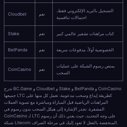
التسجيل بالبريد الإلكتروني فقط،
نعم
Cloudbet
احتمالات تنافسية
كتاب مراهنات تشفير عالمي كبير
نعم
Stake
الخصوصية أولاً، مدفوعات سريعة
نعم
BetPanda
يمتص رسوم الشبكة على عمليات
نعم
CoinCasino
السحب
تدرج BC.Game و Cloudbet و Stake و BetPanda و CoinCasino
جميعها LTC كطريقة إيداع وسحب مدعومة. تعمل كل منها على
المراهنات الرياضية قبل المباراة ومباشرة مع تسوية العملات
المشفرة. تجدر الإشارة إلى هيكل السحب بدون رسوم في
CoinCasino لـ LTC على وجه التحديد، حيث يعني ذلك أن رسوم
شبكة Litecoin المنخفضة بالفعل لا تعود إليك في مرحلة الصراف.