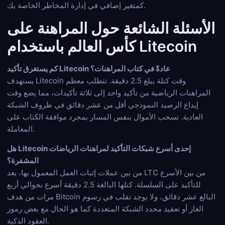
كمتغير إضافي في إدارة المخاطر الخاصة بك.
الأسئلة الشائعة حول المراهنة على
كأس العالم باستخدام Litecoin
كم يستغرق تأكيد Litecoin عادةً في كتاب المراهنات؟
يستهدف Litecoin وقت كتلة يبلغ 2.5 دقيقة. تتطلب معظم
المراهنات الرياضية من تأكيد واحد إلى ثلاثة تأكيدات، مما يضع وقت
إيداع الرصيد النموذجي أقل من عشر دقائق في ظروف الشبكة
العادية. تسحب الأموال بنفس المسار بمجرد موافقة الكتاب على
المعاملة.
هل Litecoin إحدى أسرع شبكات التأكيد لمراهنات الرياضات
المشفرة؟
من بين عملات إثبات العمل المعمول بها، يعد LTC من بين الأسرع
للتأكيد على السلسلة. كتلها البالغة 2.5 دقيقة أسرع بحوالي أربع
مرات من هدف Bitcoin البالغ عشر دقائق، ولا يوجد تقلب في رسوم
الغاز أو تعقيد محدد الشبكة المتعددة كما هو الحال مع بعض رموز
العقود الذكية.