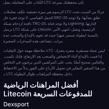
الكتاب على المعاملة، يصل LTC إلى محفظتك بسرعة.
الرسوم هي ميزة حقيقية. تكلف معاملات LTC جزءًا من السنت تحت
الحمل القياسي. لا توجد قفزة غاز ERC-20 تقلق بشأنها، ولا توجد
نافذة ازدحام شبكة TRC-20، ولا توجد قناة Lightning لإدارتها.
ترسل LTC على شبكة Litecoin الرئيسية، وتصل، انتهى الأمر.
بالنسبة لبطولة تستمر شهرًا حيث قد تقوم بالإيداع والسحب عدة
مرات، تتضاعف هذه المدخرات الصغيرة.
ملاحظة مهمة حول التقلبات: LTC ليس عملة مستقرة. سعره يتحرك.
إذا قمت بالإيداع أثناء الانخفاض والسحب بعد الارتفاع، فإنك تكسب.
والعكس صحيح أيضًا. يجب على المراهنين الذين يرغبون في التخلص
من هذا المتغير التفكير في تحويل الأرباح على الفور بدلاً من الاحتفاظ
بـ LTC داخل محفظة المراهنات طوال البطولة.
أفضل المراهنات الرياضية
Litecoin للمدفوعات السريعة
Dexsport