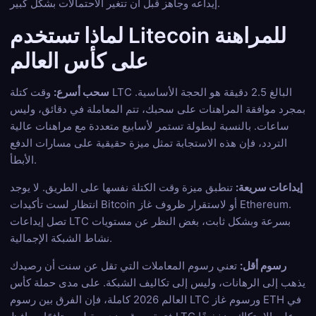
إيداعه وجاهز قبل أن تتغير الاحتمالات بشكل كبير.
لماذا تستخدم Litecoin للمراهنة
على كأس العالم
سحب أسرع:
وقت كتلة LTC البالغ 2.5 دقيقة هو الحجة الأساسية.
بمجرد موافقة المراهنات على سحبك، تتم المعاملة في دقائق، وليس
ساعات. بالنسبة لبطولة تستمر لأسابيع متعددة مع مراهنات عالية
التردد، فإن هذه الاستجابة تمثل ميزة حقيقية على مسارات الدفع
الأبطأ.
إيداعات سريعة:
تنطبق ميزة وقت الكتلة نفسها على الطريق. لا يوجد
انتظار لست تأكيدات Bitcoin أو لاستقرار ظروف غاز Ethereum.
تصل إيداعات LTC بسرعة وبشكل ثابت، بغض النظر عن مستويات
نشاط الشبكة الإجمالية.
رسوم أقل:
تعني رسوم المعاملات التي تقل عن سنت أن رصيدك
يذهب إلى الرهانات، وليس إلى تكاليف الشبكة. على مدى حملة كأس
العالم 2026 كاملة، فإن الفرق بين رسوم LTC ورسوم غاز ETH في