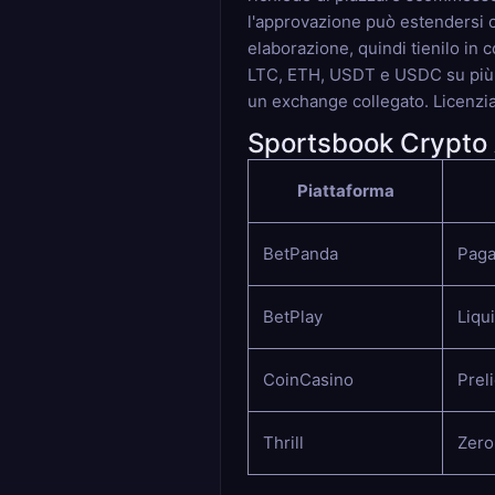
l'approvazione può estendersi o
elaborazione, quindi tienilo in
LTC, ETH, USDT e USDC su più re
un exchange collegato. Licenzia
Sportsbook Crypto A
Piattaforma
BetPanda
Paga
BetPlay
Liqu
CoinCasino
Prel
Thrill
Zero