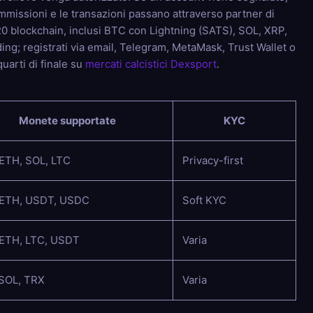
mmissioni e le transazioni passano attraverso partner di
 20 blockchain, inclusi BTC con Lightning (SATS), SOL, XRP,
ng; registrati via email, Telegram, MetaMask, Trust Wallet o
uarti di finale su
mercati calcistici Dexsport
.
Monete supportate
KYC
ETH, SOL, LTC
Privacy-first
 ETH, USDT, USDC
Soft KYC
ETH, LTC, USDT
Varia
SOL, TRX
Varia