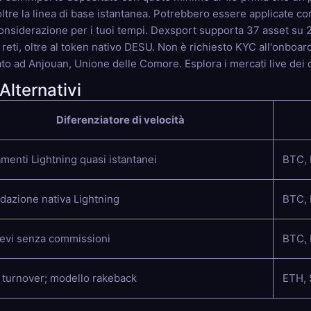
ltre la linea di base istantanea. Potrebbero essere applicate co
 considerazione per i tuoi tempi. Dexsport supporta 37 asset su
ti, oltre al token nativo DESU. Non è richiesto KYC all'onboardi
to ad Anjouan, Unione delle Comore. Esplora i mercati live dei q
lternativi
Diferenziatore di velocità
menti Lightning quasi istantanei
BTC, 
idazione nativa Lightning
BTC,
ievi senza commissioni
BTC, 
 turnover; modello rakeback
ETH, 