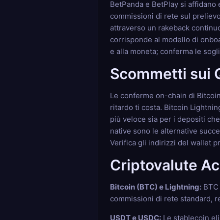
BetPanda e BetPlay si affidano e
commissioni di rete sul prelievo
attraverso un rakeback continuo
corrisponde al modello di onboa
e alla moneta; conferma le sogl
Scommetti sui Q
Le conferme on-chain di Bitcoin
ritardo ti costa. Bitcoin Lightn
più veloce sia per i depositi che
native sono le alternative succes
Verifica gli indirizzi del wallet
Criptovalute Ac
Bitcoin (BTC) e Lightning:
BTC o
commissioni di rete standard, 
USDT e USDC:
Le stablecoin eli