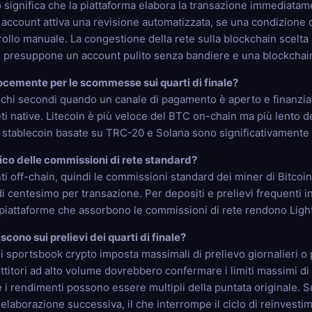
significa che la piattaforma elabora la transazione immediatam
account attiva una revisione automatizzata, se una condizione di
rollo manuale. La congestione della rete sulla blockchain scelta
 presuppone un account pulito senza bandiere e una blockchain
locemente per le scommesse sui quarti di finale?
 pochi secondi quando un canale di pagamento è aperto e finanz
eti native. Litecoin è più veloce del BTC on-chain ma più lento 
le stablecoin basate su TRC-20 e Solana sono significativamente 
ico delle commissioni di rete standard?
ti off-chain, quindi le commissioni standard dei miner di Bitcoi
 centesimo per transazione. Per depositi e prelievi frequenti in
piattaforme che assorbono le commissioni di rete rendono Lightn
iscono sui prelievi dei quarti di finale?
sportsbook crypto imposta massimali di prelievo giornalieri o pe
ttitori ad alto volume dovrebbero confermare i limiti massimi di 
 rendimenti possono essere multipli della puntata originale. Sup
elaborazione successiva, il che interrompe il ciclo di reinvestime