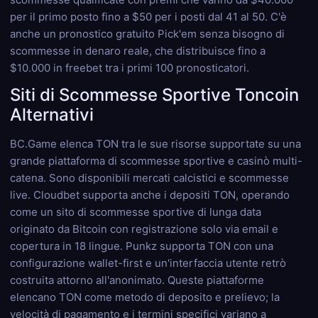
per il primo posto fino a $50 per i posti dal 41 al 50. C'è
anche un pronostico gratuito Pick'em senza bisogno di
scommesse in denaro reale, che distribuisce fino a
$10.000 in freebet tra i primi 100 pronosticatori.
Siti di Scommesse Sportive Toncoin
Alternativi
BC.Game elenca TON tra le sue risorse supportate su una
grande piattaforma di scommesse sportive e casinò multi-
catena. Sono disponibili mercati calcistici e scommesse
live. Cloudbet supporta anche i depositi TON, operando
come un sito di scommesse sportive di lunga data
originato da Bitcoin con registrazione solo via email e
copertura in 18 lingue. Punkz supporta TON con una
configurazione wallet-first e un'interfaccia utente retrò
costruita attorno all'anonimato. Queste piattaforme
elencano TON come metodo di deposito e prelievo; la
velocità di pagamento e i termini specifici variano a