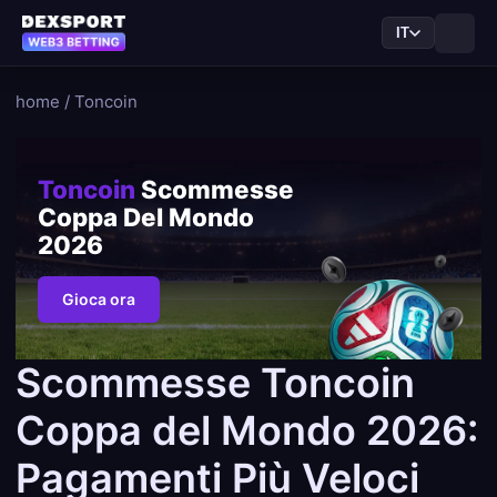
IT
home
/
Toncoin
Toncoin
Scommesse
Coppa Del Mondo
2026
Gioca ora
Scommesse Toncoin
Coppa del Mondo 2026:
Pagamenti Più Veloci