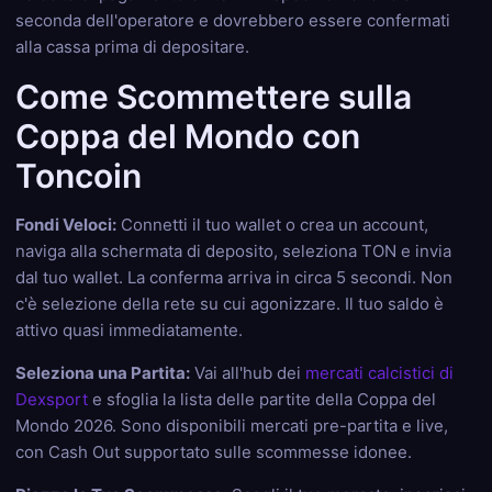
seconda dell'operatore e dovrebbero essere confermati
alla cassa prima di depositare.
Come Scommettere sulla
Coppa del Mondo con
Toncoin
Fondi Veloci:
Connetti il tuo wallet o crea un account,
naviga alla schermata di deposito, seleziona TON e invia
dal tuo wallet. La conferma arriva in circa 5 secondi. Non
c'è selezione della rete su cui agonizzare. Il tuo saldo è
attivo quasi immediatamente.
Seleziona una Partita:
Vai all'hub dei
mercati calcistici di
Dexsport
e sfoglia la lista delle partite della Coppa del
Mondo 2026. Sono disponibili mercati pre-partita e live,
con Cash Out supportato sulle scommesse idonee.