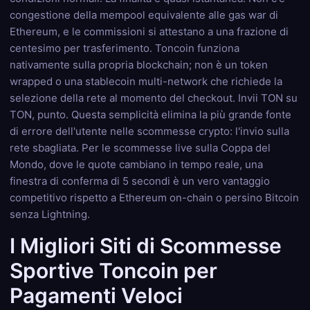
congestione della mempool equivalente alle gas war di
Ethereum, e le commissioni si attestano a una frazione di
centesimo per trasferimento. Toncoin funziona
nativamente sulla propria blockchain; non è un token
wrapped o una stablecoin multi-network che richiede la
selezione della rete al momento del checkout. Invii TON su
TON, punto. Questa semplicità elimina la più grande fonte
di errore dell'utente nelle scommesse crypto: l'invio sulla
rete sbagliata. Per le scommesse live sulla Coppa del
Mondo, dove le quote cambiano in tempo reale, una
finestra di conferma di 5 secondi è un vero vantaggio
competitivo rispetto a Ethereum on-chain o persino Bitcoin
senza Lightning.
I Migliori Siti di Scommesse
Sportive Toncoin per
Pagamenti Veloci