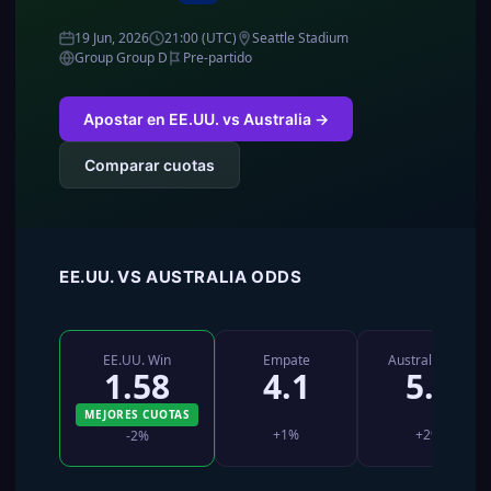
19 Jun, 2026
21:00 (UTC)
Seattle Stadium
Group Group D
Pre-partido
Apostar en EE.UU. vs Australia →
Comparar cuotas
EE.UU. VS AUSTRALIA ODDS
EE.UU. Win
Empate
Australia Win
1.58
4.1
5.7
MEJORES CUOTAS
+1%
+2%
-2%