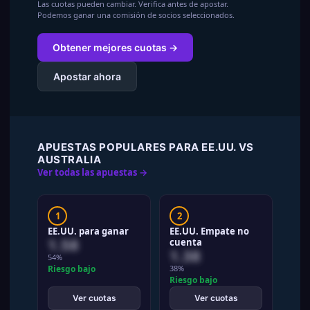
Las cuotas pueden cambiar. Verifica antes de apostar.
Podemos ganar una comisión de socios seleccionados.
Obtener mejores cuotas →
Apostar ahora
APUESTAS POPULARES PARA EE.UU. VS
AUSTRALIA
Ver todas las apuestas →
1
2
EE.UU. para ganar
EE.UU. Empate no
1.58
cuenta
1.38
54%
Riesgo bajo
38%
Riesgo bajo
Ver cuotas
Ver cuotas