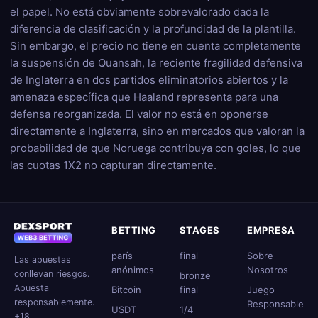
el papel. No está obviamente sobrevalorado dada la
diferencia de clasificación y la profundidad de la plantilla.
Sin embargo, el precio no tiene en cuenta completamente
la suspensión de Quansah, la reciente fragilidad defensiva
de Inglaterra en dos partidos eliminatorios abiertos y la
amenaza específica que Haaland representa para una
defensa reorganizada. El valor no está en oponerse
directamente a Inglaterra, sino en mercados que valoran la
probabilidad de que Noruega contribuya con goles, lo que
las cuotas 1X2 no capturan directamente.
BETTING
STAGES
EMPRESA
parís
final
Sobre
Las apuestas
anónimos
Nosotros
conllevan riesgos.
bronze
Apuesta
Bitcoin
final
Juego
responsablemente.
Responsable
USDT
1/4
+18