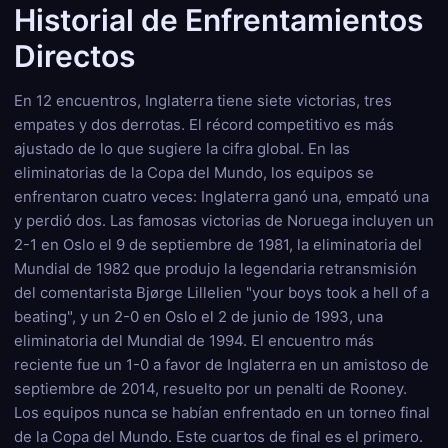
Historial de Enfrentamientos
Directos
En 12 encuentros, Inglaterra tiene siete victorias, tres
empates y dos derrotas. El récord competitivo es más
ajustado de lo que sugiere la cifra global. En las
eliminatorias de la Copa del Mundo, los equipos se
enfrentaron cuatro veces: Inglaterra ganó una, empató una
y perdió dos. Las famosas victorias de Noruega incluyen un
2-1 en Oslo el 9 de septiembre de 1981, la eliminatoria del
Mundial de 1982 que produjo la legendaria retransmisión
del comentarista Bjørge Lillelien "your boys took a hell of a
beating", y un 2-0 en Oslo el 2 de junio de 1993, una
eliminatoria del Mundial de 1994. El encuentro más
reciente fue un 1-0 a favor de Inglaterra en un amistoso de
septiembre de 2014, resuelto por un penalti de Rooney.
Los equipos nunca se habían enfrentado en un torneo final
de la Copa del Mundo. Este cuartos de final es el primero.