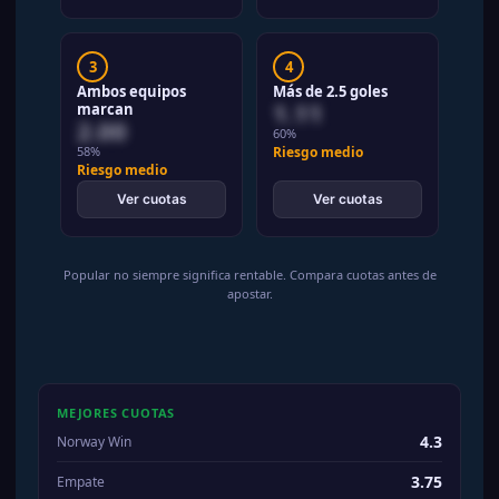
3
4
Ambos equipos
Más de 2.5 goles
1.11
marcan
2.00
60%
58%
Riesgo medio
Riesgo medio
Ver cuotas
Ver cuotas
Popular no siempre significa rentable. Compara cuotas antes de
apostar.
MEJORES CUOTAS
4.3
Norway Win
3.75
Empate