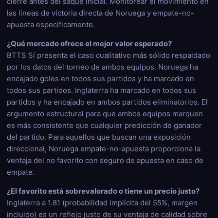
cierre antes del saque inicial. Monitorear el movimiento en
las líneas de victoria directa de Noruega y empate-no-
apuesta específicamente.
¿Qué mercado ofrece el mejor valor esperado?
BTTS Sí presenta el caso cualitativo más sólido respaldado
por los datos del torneo de ambos equipos. Noruega ha
encajado goles en todos sus partidos y ha marcado en
todos sus partidos. Inglaterra ha marcado en todos sus
partidos y ha encajado en ambos partidos eliminatorios. El
argumento estructural para que ambos equipos marquen
es más consistente que cualquier predicción de ganador
del partido. Para aquellos que buscan una exposición
direccional, Noruega empate-no-apuesta proporciona la
ventaja del no favorito con seguro de apuesta en caso de
empate.
¿El favorito está sobrevalorado o tiene un precio justo?
Inglaterra a 1.81 (probabilidad implícita del 55%, margen
incluido) es un reflejo justo de su ventaja de calidad sobre