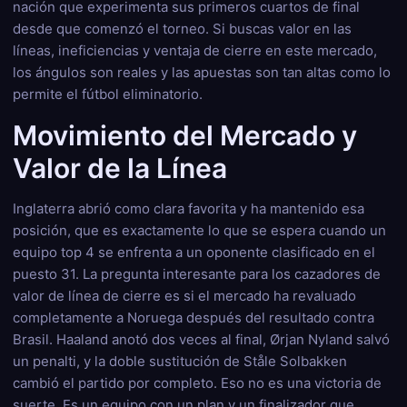
nación que experimenta sus primeros cuartos de final
desde que comenzó el torneo. Si buscas valor en las
líneas, ineficiencias y ventaja de cierre en este mercado,
los ángulos son reales y las apuestas son tan altas como lo
permite el fútbol eliminatorio.
Movimiento del Mercado y
Valor de la Línea
Inglaterra abrió como clara favorita y ha mantenido esa
posición, que es exactamente lo que se espera cuando un
equipo top 4 se enfrenta a un oponente clasificado en el
puesto 31. La pregunta interesante para los cazadores de
valor de línea de cierre es si el mercado ha revaluado
completamente a Noruega después del resultado contra
Brasil. Haaland anotó dos veces al final, Ørjan Nyland salvó
un penalti, y la doble sustitución de Ståle Solbakken
cambió el partido por completo. Eso no es una victoria de
suerte. Es un equipo con un plan y un finalizador que