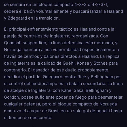
se sentará en un bloque compacto 4-3-3 o 4-2-3-1,
cederá el balón voluntariamente y buscará lanzar a Haaland
y Ødegaard en la transición.
El principal enfrentamiento táctico es Haaland contra la
pareja de centrales de Inglaterra, reorganizada. Con
Quansah suspendido, la línea defensiva está mermada, y
Noruega apuntará a esa vulnerabilidad específicamente a
través de centros y balones directos a Haaland. La réplica
de Inglaterra es la calidad de Guéhi, Konsa y Stones para
contenerlo. El ganador de ese duelo probablemente
decidirá el partido. Ødegaard contra Rice y Bellingham por
el control del mediocampo es la batalla secundaria. La línea
de ataque de Inglaterra, con Kane, Saka, Bellingham y
Gordon, posee suficiente poder de fuego para desmantelar
cualquier defensa, pero el bloque compacto de Noruega
mantuvo el ataque de Brasil en un solo gol de penalti hasta
el tiempo de descuento.