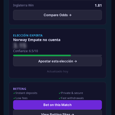
1.81
Inglaterra Win
Compare Odds →
ELECCIÓN EXPERTA
Norway Empate no cuenta
3.15
Confianza: 6.5/10
Apostar esta elección →
Actualizado hoy
BETTING
Instant deposits
Private & secure
Low fees
Fast withdrawals
Bet on this Match
View Betting Sites →