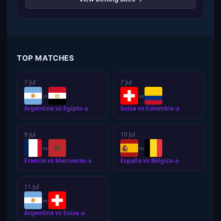
TOP MATCHES
7 Jul
7 Jul
vs
vs
Argentina vs Egipto
Suiza vs Colombia
9 Jul
10 Jul
vs
vs
Francia vs Marruecos
España vs Bélgica
11 Jul
vs
Argentina vs Suiza