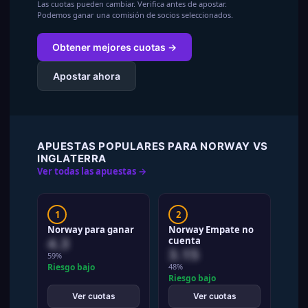
Las cuotas pueden cambiar. Verifica antes de apostar.
Podemos ganar una comisión de socios seleccionados.
Obtener mejores cuotas →
Apostar ahora
APUESTAS POPULARES PARA NORWAY VS
INGLATERRA
Ver todas las apuestas →
1
2
Norway para ganar
Norway Empate no
4.3
cuenta
3.15
59%
Riesgo bajo
48%
Riesgo bajo
Ver cuotas
Ver cuotas