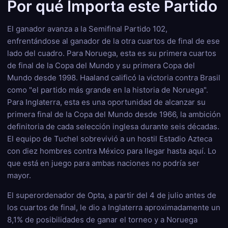
Por qué Importa este Partido
El ganador avanza a la Semifinal Partido 102,
enfrentándose al ganador de la otra cuartos de final de ese
lado del cuadro. Para Noruega, esta es su primera cuartos
de final de la Copa del Mundo y su primera Copa del
Mundo desde 1998. Haaland calificó la victoria contra Brasil
como "el partido más grande en la historia de Noruega".
Para Inglaterra, esta es una oportunidad de alcanzar su
primera final de la Copa del Mundo desde 1966, la ambición
definitoria de cada selección inglesa durante seis décadas.
El equipo de Tuchel sobrevivió a un hostil Estadio Azteca
con diez hombres contra México para llegar hasta aquí. Lo
que está en juego para ambas naciones no podría ser
mayor.
El superordenador de Opta, a partir del 4 de julio antes de
los cuartos de final, le dio a Inglaterra aproximadamente un
8,1% de posibilidades de ganar el torneo y a Noruega