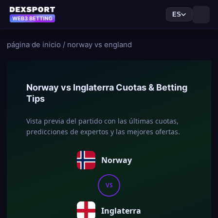
ES
página de inicio
/
norway vs england
Norway vs Inglaterra Cuotas & Betting
Tips
Vista previa del partido con las últimas cuotas,
predicciones de expertos y las mejores ofertas.
Norway
VS
Inglaterra