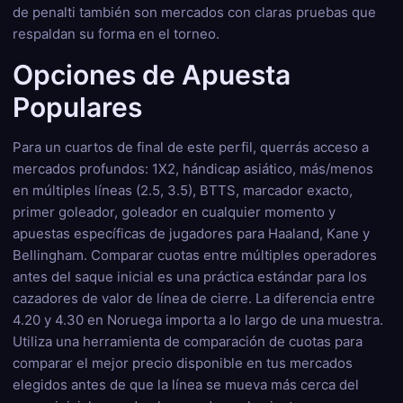
de penalti también son mercados con claras pruebas que
respaldan su forma en el torneo.
Opciones de Apuesta
Populares
Para un cuartos de final de este perfil, querrás acceso a
mercados profundos: 1X2, hándicap asiático, más/menos
en múltiples líneas (2.5, 3.5), BTTS, marcador exacto,
primer goleador, goleador en cualquier momento y
apuestas específicas de jugadores para Haaland, Kane y
Bellingham. Comparar cuotas entre múltiples operadores
antes del saque inicial es una práctica estándar para los
cazadores de valor de línea de cierre. La diferencia entre
4.20 y 4.30 en Noruega importa a lo largo de una muestra.
Utiliza una herramienta de comparación de cuotas para
comparar el mejor precio disponible en tus mercados
elegidos antes de que la línea se mueva más cerca del