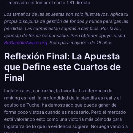
mercado sin tomar el corto 1.81 directo.
Los tamaños de las apuestas son solo ilustrativos. Aplica tu
propia disciplina de gestión de fondos y nunca persigas las
pérdidas. Las cuotas están sujetas a cambios. Por favor,
apuesta de forma responsable. Para obtener apoyo, visita
BeGambleAware.org
. Solo para mayores de 18 años.
Reflexión Final: La Apuesta
que Define este Cuartos de
Final
Inglaterra es, con razón, la favorita. La diferencia de
ranking es real, la profundidad de la plantilla es real y el
equipo de Tuchel ha demostrado que puede ganar de
forma poco vistosa cuando es necesario. Pero el mercado
está valorando esto como una victoria más cómoda para
Inglaterra de lo que la evidencia sugiere. Noruega venció a