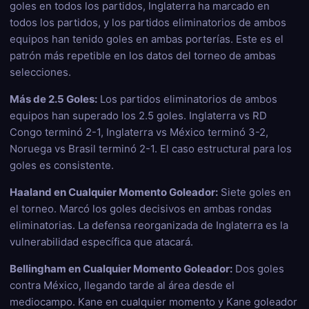
goles en todos los partidos, Inglaterra ha marcado en
todos los partidos, y los partidos eliminatorios de ambos
equipos han tenido goles en ambas porterías. Este es el
patrón más repetible en los datos del torneo de ambas
selecciones.
Más de 2.5 Goles:
Los partidos eliminatorios de ambos
equipos han superado los 2.5 goles. Inglaterra vs RD
Congo terminó 2-1, Inglaterra vs México terminó 3-2,
Noruega vs Brasil terminó 2-1. El caso estructural para los
goles es consistente.
Haaland en Cualquier Momento Goleador:
Siete goles en
el torneo. Marcó los goles decisivos en ambas rondas
eliminatorias. La defensa reorganizada de Inglaterra es la
vulnerabilidad específica que atacará.
Bellingham en Cualquier Momento Goleador:
Dos goles
contra México, llegando tarde al área desde el
mediocampo. Kane en cualquier momento y Kane goleador