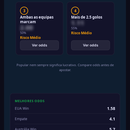
3
4
Ambas as equipas
Mais de 2.5 golos
1.11
marcam
2.00
55%
50%
Risco Médio
Risco Médio
Ver odds
Ver odds
Popular nem sempre significa lucrativo. Compare odds antes de
apostar.
MELHORES ODDS
1.58
EUA Win
4.1
Empate
5.7
Austrália Win