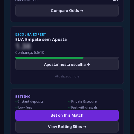
Compare Odds →
ESCOLHA EXPERT
EUA Empate sem Aposta
1.38
Confiança: 6.6/10
Apostar nesta escolha →
Atualizado hoje
BETTING
Instant deposits
Private & secure
Low fees
Fast withdrawals
Bet on this Match
View Betting Sites →