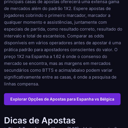
principais casas de apostas oferecerá uma extensa gama
de mercados além do padrão 1X2. Espere apostas de
jogadores cobrindo o primeiro marcador, marcador a
qualquer momento e assistências, juntamente com
especiais de partida, como resultado correto, resultado do
intervalo e total de escanteios. Comparar as odds
disponíveis em vários operadores antes de apostar é uma
prática padrão para apostadores conscientes do valor. O
preço 1X2 na Espanha a 1.62 é onde o consenso do
mercado se encontra, mas as margens em mercados
secundários como BTTS e acima/abaixo podem variar
significativamente entre as casas, é onde a pesquisa de
linhas compensa.
Explorar Opções de Apostas para Espanha vs Bélgica
Dicas de Apostas