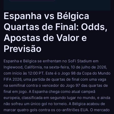
Espanha vs Bélgica
Quartas de Final: Odds,
Apostas de Valor e
Previsão
Espanha e Bélgica se enfrentam no SoFi Stadium em
Inglewood, Califórnia, na sexta-feira, 10 de julho de 2026,
com início às 12:00 PT. Este é o Jogo 98 da Copa do Mundo
FIFA 2026, uma partida de quartas de final com uma vaga
na semifinal contra o vencedor do Jogo 97 das quartas de
final em jogo. A Espanha chega como atual campeã
europeia, classificada em segundo lugar no mundo, e ainda
não sofreu um único gol no torneio. A Bélgica acabou de
marcar quatro gols contra os co-anfitriões EUA. O mercado