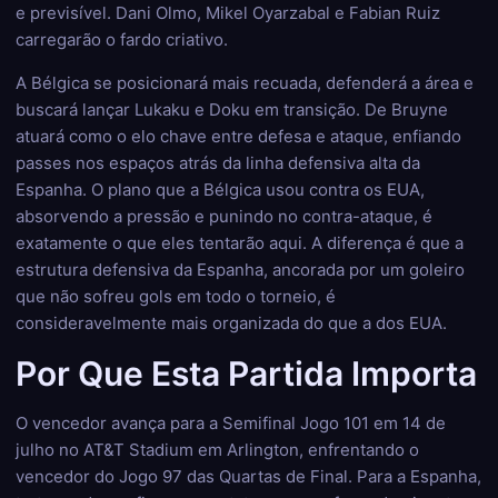
e previsível. Dani Olmo, Mikel Oyarzabal e Fabian Ruiz
carregarão o fardo criativo.
A Bélgica se posicionará mais recuada, defenderá a área e
buscará lançar Lukaku e Doku em transição. De Bruyne
atuará como o elo chave entre defesa e ataque, enfiando
passes nos espaços atrás da linha defensiva alta da
Espanha. O plano que a Bélgica usou contra os EUA,
absorvendo a pressão e punindo no contra-ataque, é
exatamente o que eles tentarão aqui. A diferença é que a
estrutura defensiva da Espanha, ancorada por um goleiro
que não sofreu gols em todo o torneio, é
consideravelmente mais organizada do que a dos EUA.
Por Que Esta Partida Importa
O vencedor avança para a Semifinal Jogo 101 em 14 de
julho no AT&T Stadium em Arlington, enfrentando o
vencedor do Jogo 97 das Quartas de Final. Para a Espanha,