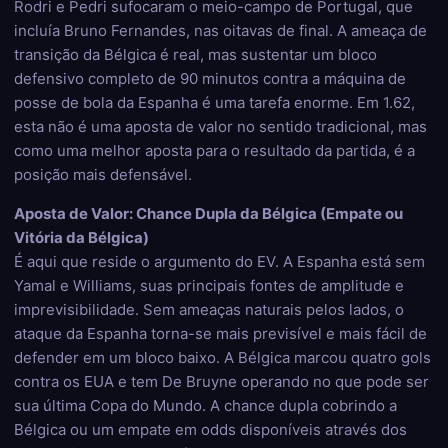
Rodri e Pedri sufocaram o meio-campo de Portugal, que
incluía Bruno Fernandes, nas oitavas de final. A ameaça de
transição da Bélgica é real, mas sustentar um bloco
defensivo completo de 90 minutos contra a máquina de
posse de bola da Espanha é uma tarefa enorme. Em 1.62,
esta não é uma aposta de valor no sentido tradicional, mas
como uma melhor aposta para o resultado da partida, é a
posição mais defensável.
Aposta de Valor: Chance Dupla da Bélgica (Empate ou
Vitória da Bélgica)
É aqui que reside o argumento do EV. A Espanha está sem
Yamal e Williams, suas principais fontes de amplitude e
imprevisibilidade. Sem ameaças naturais pelos lados, o
ataque da Espanha torna-se mais previsível e mais fácil de
defender em um bloco baixo. A Bélgica marcou quatro gols
contra os EUA e tem De Bruyne operando no que pode ser
sua última Copa do Mundo. A chance dupla cobrindo a
Bélgica ou um empate em odds disponíveis através dos