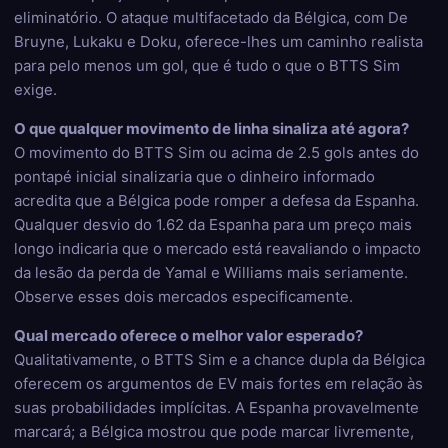
eliminatório. O ataque multifacetado da Bélgica, com De
Bruyne, Lukaku e Doku, oferece-lhes um caminho realista
para pelo menos um gol, que é tudo o que o BTTS Sim
exige.
O que qualquer movimento de linha sinaliza até agora?
O movimento do BTTS Sim ou acima de 2.5 gols antes do
pontapé inicial sinalizaria que o dinheiro informado
acredita que a Bélgica pode romper a defesa da Espanha.
Qualquer desvio do 1.62 da Espanha para um preço mais
longo indicaria que o mercado está reavaliando o impacto
da lesão da perda de Yamal e Williams mais seriamente.
Observe esses dois mercados especificamente.
Qual mercado oferece o melhor valor esperado?
Qualitativamente, o BTTS Sim e a chance dupla da Bélgica
oferecem os argumentos de EV mais fortes em relação às
suas probabilidades implícitas. A Espanha provavelmente
marcará; a Bélgica mostrou que pode marcar livremente,