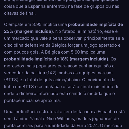
coisa que a Espanha enfrentou na fase de grupos ou nas
oitavas de final.
O empate em 3.95 implica uma
probabilidade implícita de
25% (margem incluída)
. No futebol eliminatório, esse é
um mercado que vale a pena observar, principalmente se a
disciplina defensiva da Bélgica forçar um jogo apertado e
com poucos gols. A Bélgica com 5.60 implica uma
probabilidade implícita de 18% (margem incluída)
. Os
mercados mais populares para acompanhar aqui são o
vencedor da partida (1X2), ambas as equipes marcam
(BTTS) e o total de gols acima/abaixo. O movimento da
linha em BTTS e acima/abaixo será o sinal mais nítido de
onde o dinheiro informado está caindo à medida que o
pontapé inicial se aproxima.
Uma ineficiência estrutural a ser destacada: a Espanha está
sem Lamine Yamal e Nico Williams, os dois jogadores de
ponta centrais para a identidade da Euro 2024. O mercado