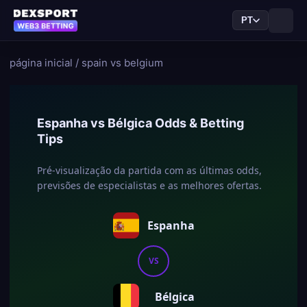
PT
página inicial
/
spain vs belgium
Espanha vs Bélgica Odds & Betting
Tips
Pré-visualização da partida com as últimas odds,
previsões de especialistas e as melhores ofertas.
Espanha
VS
Bélgica