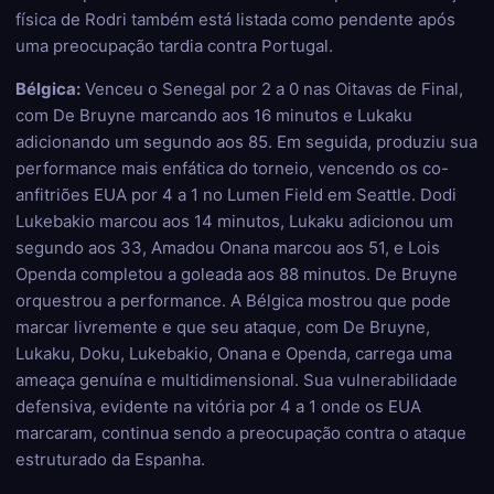
física de Rodri também está listada como pendente após
uma preocupação tardia contra Portugal.
Bélgica:
Venceu o Senegal por 2 a 0 nas Oitavas de Final,
com De Bruyne marcando aos 16 minutos e Lukaku
adicionando um segundo aos 85. Em seguida, produziu sua
performance mais enfática do torneio, vencendo os co-
anfitriões EUA por 4 a 1 no Lumen Field em Seattle. Dodi
Lukebakio marcou aos 14 minutos, Lukaku adicionou um
segundo aos 33, Amadou Onana marcou aos 51, e Lois
Openda completou a goleada aos 88 minutos. De Bruyne
orquestrou a performance. A Bélgica mostrou que pode
marcar livremente e que seu ataque, com De Bruyne,
Lukaku, Doku, Lukebakio, Onana e Openda, carrega uma
ameaça genuína e multidimensional. Sua vulnerabilidade
defensiva, evidente na vitória por 4 a 1 onde os EUA
marcaram, continua sendo a preocupação contra o ataque
estruturado da Espanha.