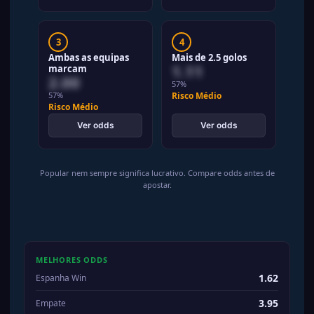
3
4
Ambas as equipas
Mais de 2.5 golos
1.11
marcam
2.00
57%
57%
Risco Médio
Risco Médio
Ver odds
Ver odds
Popular nem sempre significa lucrativo. Compare odds antes de
apostar.
MELHORES ODDS
1.62
Espanha Win
3.95
Empate