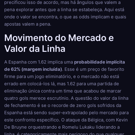
precificou isso de acordo, mas há ângulos que valem a
pena explorar antes que a linha se estabeleça. Aqui está
onde o valor se encontra, o que as odds implicam e quais
apostas valem a pena.
Movimento do Mercado e
Valor da Linha
A Espanha com 1.62 implica uma
probabilidade implícita
de 62% (margem incluída)
. Esse é um preço de favorito
firme para um jogo eliminatório, e o mercado não está
errado em colocá-los lá, mas 1.62 para uma partida de
eliminação única contra um time que acabou de marcar
quatro gols merece escrutínio. A questão do valor da linha
de fechamento é se o recorde de zero gols sofridos da
Espanha está sendo super-extrapolado pelo mercado para
este confronto específico. O ataque da Bélgica, com Kevin
De Bruyne orquestrando e Romelu Lukaku liderando a
linha, é categoricamente mais perigoso do que qualquer