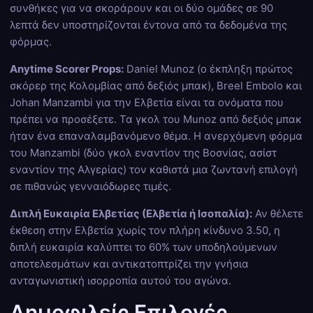
συνθήκες για να σκοράρουν και οι δύο ομάδες σε 90
λεπτά δεν υποστηρίζονται έντονα από τα δεδομένα της
φόρμας.
Anytime Scorer Props:
Daniel Munoz (ο έκπληξη πρώτος
σκόρερ της Κολομβίας από δεξιός μπακ), Breel Embolo και
Johan Manzambi για την Ελβετία είναι τα ονόματα που
πρέπει να προσέξετε. Τα γκολ του Munoz από δεξιός μπακ
ήταν ένα επαναλαμβανόμενο θέμα. Η ανερχόμενη φόρμα
του Manzambi (δύο γκολ εναντίον της Βοσνίας, ασίστ
εναντίον της Αλγερίας) τον καθιστά μια ζωντανή επιλογή
σε πιθανώς γενναιόδωρες τιμές.
Διπλή Ευκαιρία Ελβετίας (Ελβετία ή Ισοπαλία):
Αν θέλετε
έκθεση στην Ελβετία χωρίς τον πλήρη κίνδυνο 3.50, η
διπλή ευκαιρία καλύπτει το 60% των υποδηλούμενων
αποτελεσμάτων και αντικατοπτρίζει την γνήσια
ανταγωνιστική ισορροπία αυτού του αγώνα.
Δημοφιλείς Επιλογές