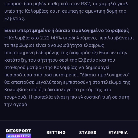
φόρμας: δύο μηδέν παθητικά στον R32, τα χαμηλά γκολ
υπέρ της Κολομβίας και η συμπαγής αμυντική δομή της
Ελβετίας.
Είναι υπερτιμημένο ή δίκαια τιμολογημένο το φαβορί;
Η Κολομβία στο 2.22 (45% υποδηλούμενο, περιλαμβάνεται
το περιθώριο) είναι αναμφισβήτητα ελαφρώς
υπερτιμημένη δεδομένης της διαφοράς έξι θέσεων στην
κατάταξη, του αήττητου σερί της Ελβετίας και του
σταθερού μοτίβου της Κολομβίας να δημιουργεί
περισσότερα από όσα μετατρέπει. "Δίκαια τιμολογημένο"
θα απαιτούσε μεγαλύτερη εμπιστοσύνη στο τελείωμα της
Κολομβίας από ό,τι δικαιολογεί το ρεκόρ της στο
τουρνουά. Η ισοπαλία είναι η πιο ελκυστική τιμή σε αυτή
την αγορά.
BETTING
STAGES
ΕΤΑΙΡΕΊΑ