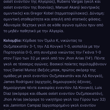
ασίστ εναντίον της Αλγερίας), Rubens Vargas (γκολ και
ασίστ εναντίον της Βοσνίας), Manuel Akanji (κεντρικός
αμυντικός) και Gregor Kobel (τερματοφύλακας). Δύναμη:
αμυντική σταθερότητα και απειλή από στατικές φάσεις.
Αδυναμία: δέχτηκε γκολ σε κάθε αγώνα ομίλου πριν από
το μηδέν παθητικό με την Αλγερία.
Κολομβία:
Κέρδισε τον Όμιλο Κ, νικώντας το
Ουζμπεκιστάν 3-1, την ΛΔ Κονγκό 1-0, ισοπαλία με την
Πορτογαλία 0-0, στη συνέχεια νικώντας την Γκάνα 1-0
στον Γύρο των 32 με γκολ από τον Jhon Arias (14'). Πέντε
γκολ σε τέσσερις αγώνες. Βασικοί παίκτες περιλαμβάνουν
τους Daniel Munoz (δεξιός μπακ, πρώτος σκόρερ της
ομάδας με γκολ εναντίον Ουζμπεκιστάν και ΛΔ Κονγκό),
James Rodriguez (αρχηγός, δημιουργικός άξονας,
δημιούργησε πέντε ευκαιρίες εναντίον ΛΔ Κονγκό), Luis
Diaz (σκόραρε και έδωσε ασίστ εναντίον Ουζμπεκιστάν),
Jhon Arias (σκόραρε το νικητήριο γκολ του Γύρου των 32)
και Jaminton Campaz (αργοπορημένο γκολ εναντίον