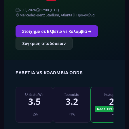
7 Jul, 2026
12:00 (UTC)
Mercedes-Benz Stadium, Atlanta
Προ-αγώνα
Στοίχημα σε Ελβετία vs Κολομβία →
Σύγκριση αποδόσεων
ΕΛΒΕΤΊΑ VS ΚΟΛΟΜΒΊΑ ODDS
Ελβετία Win
Ισοπαλία
Κολομβία Win
3.5
3.2
2.2
ΚΑΛΥΤΕΡΕΣ ΑΠΟΔΟΣ
+2%
+1%
+3%