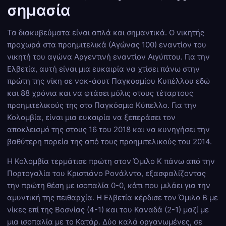
σημασία
Τα διακυβεύματα είναι απλά και σημαντικά. Ο νικητής
προχωρά στα προημιτελικά (Αγώνας 100) εναντίον του
νικητή του αγώνα Αργεντινή εναντίον Αιγύπτου. Για την
Ελβετία, αυτή είναι μια ευκαιρία να χτίσει πάνω στην
πρώτη της νίκη σε νοκ-άουτ Παγκοσμίου Κυπέλλου εδώ
και 88 χρόνια και να φτάσει μόλις στους τέταρτους
προημιτελικούς της στο Παγκόσμιο Κύπελλο. Για την
Κολομβία, είναι μια ευκαιρία να ξεπεράσει τον
αποκλεισμό της στους 16 του 2018 και να κυνηγήσει την
βαθύτερη πορεία της από τους προημιτελικούς του 2014.
Η Κολομβία τερμάτισε πρώτη στον Όμιλο Κ πάνω από την
Πορτογαλία του Κριστιάνο Ρονάλντο, εξασφαλίζοντας
την πρώτη θέση με ισοπαλία 0-0, κάτι που μιλάει για την
αμυντική της πειθαρχία. Η Ελβετία κέρδισε τον Όμιλο Β με
νίκες επί της Βοσνίας (4-1) και του Καναδά (2-1) μαζί με
μια ισοπαλία με το Κατάρ. Δύο καλά οργανωμένες, σε