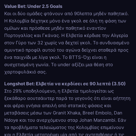
Value Bet: Under 2.5 Goals
Και οι δύο ομάδες φτάνουν από 90λεπτα μηδέν παθητικό.
Η Κολομβία δέχτηκε μόνο ένα γκολ σε όλη τη φάση των
ομίλων και πρόσθεσε μηδέν παθητικό εναντίον
Πορτογαλίας και Γκάνας. Η Ελβετία κέρδισε την Αλγερία
στον Γύρο των 32 χωρίς να δεχτεί γκολ. Το συνδυασμένο
αμυντικό προφίλ αυτού του αγώνα δείχνει σταθερά προς
ένα παιχνίδι με λίγα γκολ. Το BTTS-Όχι είναι η
συσχετισμένη γωνία. Το under αξίζει μια θέση στο
χαρτοφυλάκιό σας.
Longshot Bet: Ελβετία να κερδίσει σε 90 λεπτά (3.50)
Στο 29% υποδηλούμενο, η Ελβετία τιμολογείται ως
ξεκάθαρο αουτσάιντερ παρά το γεγονός ότι είναι αήττητη
και φέρει γνήσια απειλή από στατικές φάσεις και
μεταβάσεις μέσω των Granit Xhaka, Breel Embolo, Dan
Ndoye και του ανερχόμενου σταρ Johan Manzambi. Εάν
τα προβλήματα τελειώματος της Κολομβίας επιμείνουν
και η Ελβετία μετατρέψει μία από τις αντεπιθέσεις ή τις