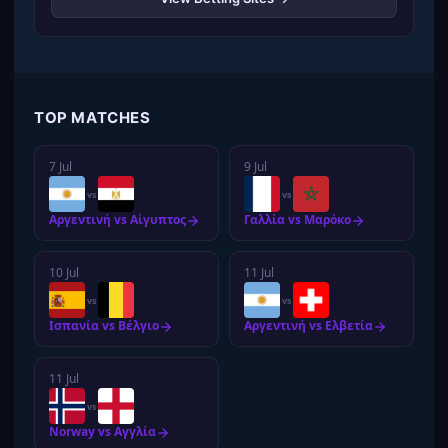
TOP MATCHES
7 Jul
9 Jul
vs
vs
Αργεντινή vs Αίγυπτος
Γαλλία vs Μαρόκο
10 Jul
11 Jul
vs
vs
Ισπανία vs Βέλγιο
Αργεντινή vs Ελβετία
11 Jul
vs
Norway vs Αγγλία