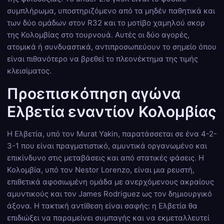
συμπλήρωμα, υποστηριζόμενο από τα μηδέν παθητικά και
των δύο ομάδων στον R32 και το μοτίβο χαμηλού σκορ
της Κολομβίας στο τουρνουά. Αυτές οι δύο αγορές,
ατομικά ή συνδυαστικά, αντιπροσωπεύουν το σημείο όπου
είναι πιθανότερο να βρεθεί το πλεονέκτημα της τιμής
κλεισίματος.
Προεπισκόπηση αγώνα
Ελβετία εναντίον Κολομβίας
Η Ελβετία, υπό τον Murat Yakin, παρατάσσεται σε ένα 4-2-
3-1 που είναι πραγματιστικό, αμυντικά οργανωμένο και
επικίνδυνο στις μεταβάσεις και από στατικές φάσεις. Η
Κολομβία, υπό τον Nestor Lorenzo, είναι μια ρευστή,
επιθετικά αφοσιωμένη ομάδα με ανερχόμενους ακραίους
αμυντικούς και τον James Rodriguez ως τον δημιουργικό
άξονα. Η τακτική αντίθεση είναι σαφής: η Ελβετία θα
επιδιώξει να παραμείνει συμπαγής και να εκμεταλλευτεί