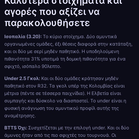
Καλύτερα στοιχήματα και
αγορές που αξίζει να
παρακολουθήσετε
Ισοπαλία (3.20):
Το κύριο στοίχημα. Δύο αμυντικά
οργανωμένες ομάδες, έξι θέσεις διαφορά στην κατάταξη,
και οι δύο με σερί μηδέν παθητικό. Η υποδηλούμενη
πιθανότητα 31% υποτιμά τη δομική πιθανότητα για ένα
σφιχτό, ισόπαλο 90λεπτο.
Under 2.5 Γκολ:
Και οι δύο ομάδες κράτησαν μηδέν
παθητικό στον R32. Τα γκολ υπέρ της Κολομβίας είναι
μέτρια (πέντε σε τέσσερα παιχνίδια). Η Ελβετία είναι
συμπαγής και δύσκολο να διασπαστεί. Το under είναι η
φυσική ανάγνωση του αμυντικού προφίλ αυτής της
αναμέτρησης.
BTTS Όχι:
Συσχετίζεται με την επιλογή under. Και οι δύο
άμυνες ήταν από τις πιο σφιχτές του τουρνουά. Οι