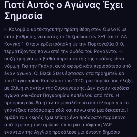
Γιατί Αυτός ο Αγώνας Έχει
Σημασία
Η Κολομβία κατέκτησε την πρώτη θέση στον Όμιλο Κ με
επτά βαθμούς, νικώντας το Ουζμπεκιστάν 3-1 και τη ΛΔ
Κονγκό 1-0 πριν έρθει ισόπαλη με την Πορτογαλία 0-0,
τερματίζοντας πάνω από την ομάδα του Ρονάλντο. Η
συζήτηση για μια βαθιά πορεία αυτής της ομάδας είναι
νόμιμη. Για την Γκάνα, αυτό αφορά κάτι περισσότερο από
έναν αγώνα. Οι Black Stars έφτασαν στα προημιτελικά
του Παγκοσμίου Κυπέλλου του 2010, μια πορεία που έληξε
με θλίψη εναντίον της Ουρουγουάης. Δεν έχουν κερδίσει
αγώνα νοκ-άουτ Παγκοσμίου Κυπέλλου από τότε. Η
πρόκριση εδώ θα ήταν το μεγαλύτερο αποτέλεσμα για το
γκανέζικο ποδόσφαιρο εδώ και πάνω από μια δεκαετία. Η
ομάδα του Κεϊρόζ έχει επίσης ένα πρόσφατο παράπονο
από τη φάση των ομίλων, όπου μια απόφαση VAR
εναντίον της Αγγλίας προκάλεσε μια έντονη δημόσια