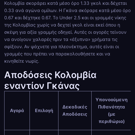
Κολομβία σκοράρει κατά μέσο όρο 1.33 γκολ και δέχεται
0.33 ανά αγώνα ομίλων. Η Γκάνα σκόραρε κατά μέσο όρο
0.67 και δέχτηκε 0.67. Το Under 2.5 και οι γραμμές νίκης
της Κολομβίας χωρίς να δεχτεί γκολ είναι εκεί όπου η
σκέψη για αξία γραμμής οδηγεί. Αυτές οι αγορές τείνουν
να ανοίγουν χαλαρές πριν τα «έξυπνα» χρήματα τις
σφίξουν. Αν ψάχνετε για πλεονέκτημα, αυτές είναι οι
γραμμές που πρέπει να παρακολουθήσετε και να
κινηθείτε νωρίς.
Αποδόσεις Κολομβία
εναντίον Γκάνας
Υπονοούμενη
Δεκαδικές
Πιθανότητα
Αγορά
Επιλογή
Αποδόσεις
(με
περιθώριο)