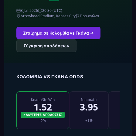
3 Jul, 2026
20:30 (UTC)
Arrowhead Stadium, Kansas City
Προ-αγώνα
Στοίχημα σε Κολομβία vs Γκάνα →
Σύγκριση αποδόσεων
ΚΟΛΟΜΒΊΑ VS ΓΚΆΝΑ ODDS
Κολομβία Win
Ισοπαλία
Γκάνα Wi
1.52
3.95
7.2
ΚΑΛΥΤΕΡΕΣ ΑΠΟΔΟΣΕΙΣ
+1%
+2%
-2%