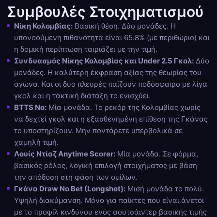
Συμβουλές Στοιχηματισμού
Νίκη Κολομβίας:
Βασική θέση. Δύο μονάδες. Η
υπονοούμενη πιθανότητα είναι 65.8% (με περιθώριο) και
η δομική περίπτωση ταιριάζει με την τιμή.
Συνδυασμός Νίκης Κολομβίας και Under 2.5 Γκολ:
Δύο
μονάδες. Η καλύτερη έκφραση αξίας της θεωρίας του
αγώνα. Και οι δύο πλευρές παίζουν ποδόσφαιρο με λίγα
γκολ και η τακτική διάταξη το ενισχύει.
BTTS No:
Μία μονάδα. Το ρεκόρ της Κολομβίας χωρίς
να δεχτεί γκολ και η εξασθενημένη επίθεση της Γκάνας
το υποστηρίζουν. Μην ποντάρετε υπερβολικά σε
χαμηλή τιμή.
Λουίς Ντίαζ Anytime Scorer:
Μία μονάδα. Σε φόρμα,
βασικός ρόλος, λογική επιλογή στοιχήματος με βάση
την απόδοση στη φάση των ομίλων.
Γκάνα Draw No Bet (Longshot):
Μισή μονάδα το πολύ.
Υψηλή διακύμανση. Μόνο για παίκτες που είναι άνετοι
με το προφίλ κινδύνου ενός αουτσάιντερ βασικής τιμής