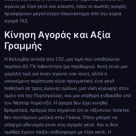
αγώνα με λίγα γκολ και κλειστό, όπου οι σωστές αγορές
προσφέρουν μεγαλύτερο πλεονέκτημα από την κύρια
αγορά 1X2.
Κίνηση Αγοράς και Αξία
Γραμμής
Η Κολομβία άνοιξε στο 1.52, μια τιμή που υποδηλώνει
περίπου 62.7% πιθανότητα (με περιθώριο). Αυτή είναι μια
χαμηλή τιμή για έναν αγώνα νοκ-άουτ, αλλά η
υποκείμενη περίπτωση είναι πραγματική: ένα γκολ
παθητικό σε τρεις αγώνες ομίλων, μια νίκη κορυφής στον
όμιλο επί της Πορτογαλίας, και μια σταθερή ενδεκάδα υπό
τον Νέστορ Λορέντζο. Η αγορά δεν έχει κινηθεί
δραματικά, πράγμα που σημαίνει ότι οι «έξυπνοι» παίκτες
δεν ποντάρουν μαζικά στην Γκάνα. Όπου μπορεί να
υπάρχει αδυναμία είναι στις αγορές γκολ. Και οι δύο
ομάδες έχουν παίξει ποδόσφαιρο με λίγα γκολ. Η