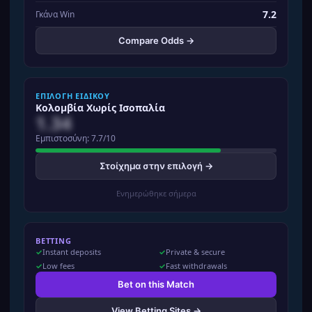
7.2
Γκάνα Win
Compare Odds →
ΕΠΙΛΟΓΗ ΕΙΔΙΚΟΥ
Κολομβία Χωρίς Ισοπαλία
1.34
Εμπιστοσύνη: 7.7/10
Στοίχημα στην επιλογή →
Ενημερώθηκε σήμερα
BETTING
Instant deposits
Private & secure
Low fees
Fast withdrawals
Bet on this Match
View Betting Sites →