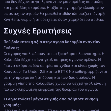
που δεν δέχονται γκολ, εναντίον μιας ομάδας που μόλις
και μετά βίας σκοράρει. Η αξία της γραμμής κλεισίματος
σε αυτές τις αγορές θα μειωθεί καθώς πλησιάζει η έναρξη.
Κινηθείτε νωρίς ή αποδεχτείτε έναν χαμηλότερο αριθμό.
Συχνές Ερωτήσεις
Πού βρίσκεται η αξία στην αγορά Κολομβία εναντίον
Γκάνας;
Οι αγορές γκολ φέρουν το πιο ξεκάθαρο πλεονέκτημα. Η
Κολομβία δέχτηκε ένα γκολ σε τρεις αγώνες ομίλων. Η
Γκάνα σκόραρε δύο σε τρία παιχνίδια και είναι χωρίς τον
Κούντους. Το Under 2.5 και το BTTS No ευθυγραμμίζονται
με την πραγματική απόδοση και των δύο ομάδων. Η
γραμμή νίκης της Κολομβίας χωρίς να δεχτεί γκολ είναι η
πιο ολοκληρωμένη έκφραση της θεωρίας του αγώνα.
Τι σηματοδοτεί μέχρι στιγμής οποιαδήποτε κίνηση
γραμμής;
Η Κολομβία άνοιξε στο 1.52 και η τιμή δεν έχει κινηθεί