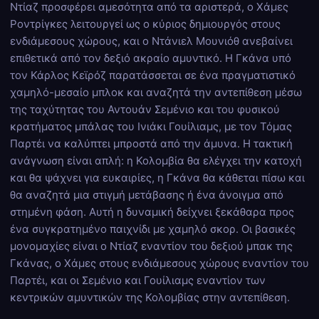
Ντίαζ προσφέρει αμεσότητα από τα αριστερά, ο Χάμες
Ροντρίγκες λειτουργεί ως ο κύριος δημιουργός στους
ενδιάμεσους χώρους, και ο Ντάνιελ Μουνιόθ ανεβαίνει
επιθετικά από τον δεξιό ακραίο αμυντικό. Η Γκάνα υπό
τον Κάρλος Κεϊρόζ παρατάσσεται σε ένα πραγματιστικό
χαμηλό-μεσαίο μπλοκ και αναζητά την αντεπίθεση μέσω
της ταχύτητας του Αντουάν Σεμένιο και του φυσικού
κρατήματος μπάλας του Ινιάκι Γουίλιαμς, με τον Τόμας
Παρτέι να καλύπτει μπροστά από την άμυνα. Η τακτική
ανάγνωση είναι απλή: η Κολομβία θα ελέγχει την κατοχή
και θα ψάχνει για ευκαιρίες, η Γκάνα θα κάθεται πίσω και
θα αναζητά μια στιγμή μετάβασης ή ένα άνοιγμα από
στημένη φάση. Αυτή η δυναμική δείχνει ξεκάθαρα προς
ένα συγκρατημένο παιχνίδι με χαμηλό σκορ. Οι βασικές
μονομαχίες είναι ο Ντίαζ εναντίον του δεξιού μπακ της
Γκάνας, ο Χάμες στους ενδιάμεσους χώρους εναντίον του
Παρτέι, και οι Σεμένιο και Γουίλιαμς εναντίον των
κεντρικών αμυντικών της Κολομβίας στην αντεπίθεση.