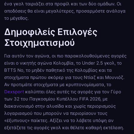
ένα γκολ ταιριάζει στα προφίλ και των δύο ομάδων. Οι
αποδόσεις θα είναι μεγαλύτερες, προσαρμόστε ανάλογα
το μέγεθος.
Δημοφιλείς Επιλογές
Στοιχηματισμού
Για αυτόν τον αγώνα, οι πιο παρακολουθούμενες αγορές
είναι ο νικητής αγώνα Κολομβία, το Under 2.5 γκολ, το
BTTS No, το μηδέν παθητικό της Κολομβίας και τα
στοιχήματα πρώτου σκόρερ για τους Ντίαζ και Μουνιόζ.
Αν προτιμάτε στοιχήματα με κρυπτονομίσματα, το
Dexsport
καλύπτει όλες αυτές τις αγορές για τον Γύρο
των 32 του Παγκοσμίου Κυπέλλου FIFA 2026, με
διακανονισμό στην αλυσίδα και χωρίς περιορισμούς
λογαριασμού που μπορούν να περιορίσουν τους
«έξυπνους» παίκτες. Αξίζει να το λάβετε υπόψη αν
εξετάζετε τις αγορές γκολ και θέλετε καθαρή εκτέλεση.