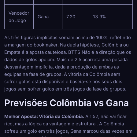
Vencedor
Gana
7.20
13.9%
do Jogo
As três figuras implícitas somam acima de 100%, refletindo
a margem do bookmaker. Na dupla hipótese, Colômbia ou
Empate é a aposta cautelosa. BTTS Não é a direção que os
dados de golos apoiam. Mais de 2.5 acarreta uma pesada
desvantagem implícita, dada a produção de ambas as
equipas na fase de grupos. A vitória da Colômbia sem
sofrer golos está disponível e baseia-se nos seus dois
jogos sem sofrer golos em três jogos da fase de grupos.
Previsões Colômbia vs Gana
Melhor Aposta: Vitória da Colômbia.
A 1.52, não vai ficar
rico, mas a lógica da vantagem é estrutural. A Colômbia
sofreu um golo em três jogos, Gana marcou duas vezes em