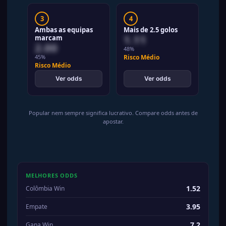
3
4
Ambas as equipas
Mais de 2.5 golos
1.11
marcam
2.00
48%
45%
Risco Médio
Risco Médio
Ver odds
Ver odds
Popular nem sempre significa lucrativo. Compare odds antes de
apostar.
MELHORES ODDS
1.52
Colômbia Win
3.95
Empate
7.2
Gana Win