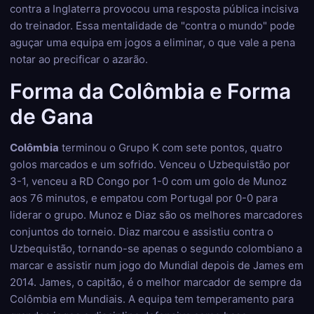
contra a Inglaterra provocou uma resposta pública incisiva
do treinador. Essa mentalidade de "contra o mundo" pode
aguçar uma equipa em jogos a eliminar, o que vale a pena
notar ao precificar o azarão.
Forma da Colômbia e Forma
de Gana
Colômbia
terminou o Grupo K com sete pontos, quatro
golos marcados e um sofrido. Venceu o Uzbequistão por
3-1, venceu a RD Congo por 1-0 com um golo de Munoz
aos 76 minutos, e empatou com Portugal por 0-0 para
liderar o grupo. Munoz e Diaz são os melhores marcadores
conjuntos do torneio. Diaz marcou e assistiu contra o
Uzbequistão, tornando-se apenas o segundo colombiano a
marcar e assistir num jogo do Mundial depois de James em
2014. James, o capitão, é o melhor marcador de sempre da
Colômbia em Mundiais. A equipa tem temperamento para