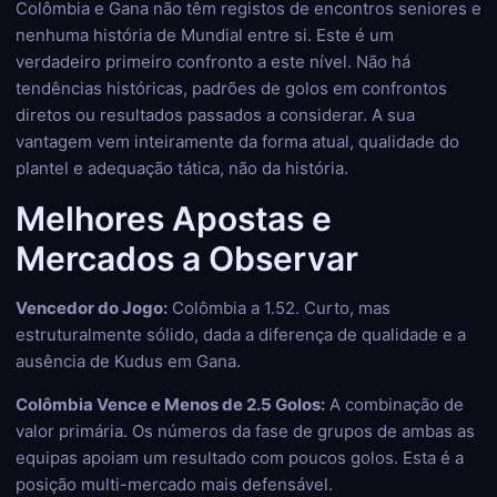
Colômbia e Gana não têm registos de encontros seniores e
nenhuma história de Mundial entre si. Este é um
verdadeiro primeiro confronto a este nível. Não há
tendências históricas, padrões de golos em confrontos
diretos ou resultados passados a considerar. A sua
vantagem vem inteiramente da forma atual, qualidade do
plantel e adequação tática, não da história.
Melhores Apostas e
Mercados a Observar
Vencedor do Jogo:
Colômbia a 1.52. Curto, mas
estruturalmente sólido, dada a diferença de qualidade e a
ausência de Kudus em Gana.
Colômbia Vence e Menos de 2.5 Golos:
A combinação de
valor primária. Os números da fase de grupos de ambas as
equipas apoiam um resultado com poucos golos. Esta é a
posição multi-mercado mais defensável.