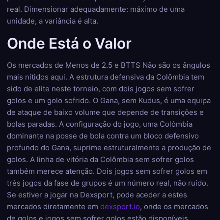
real. Dimensionar adequadamente: máximo de uma
unidade, a variância é alta.
Onde Está o Valor
Os mercados de Menos de 2.5 e BTTS Não são os ângulos
mais nítidos aqui. A estrutura defensiva da Colômbia tem
sido de elite neste torneio, com dois jogos sem sofrer
golos e um golo sofrido. O Gana, sem Kudus, é uma equipa
de ataque de baixo volume que depende de transições e
bolas paradas. A configuração do jogo, uma Colômbia
dominante na posse de bola contra um bloco defensivo
profundo do Gana, suprime estruturalmente a produção de
golos. A linha de vitória da Colômbia sem sofrer golos
também merece atenção. Dois jogos sem sofrer golos em
três jogos da fase de grupos é um número real, não ruído.
Se estiver a jogar na Dexsport, pode aceder a estes
mercados diretamente em
dexsport.io
, onde os mercados
de golos e jogos sem sofrer golos estão disponíveis