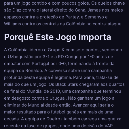
para um jogo contido e com poucos golos. Os duelos chave
são Diaz contra o lateral direito do Gana, James nos meios-
espaços contra a proteção de Partey, e Semenyo e
Williams contra os centrais da Colômbia no contra-ataque.
Porquê Este Jogo Importa
A Colômbia liderou o Grupo K com sete pontos, vencendo
o Uzbequistão por 3-1 e a RD Congo por 1-0 antes de
empatar com Portugal por 0-0, terminando à frente da
equipa de Ronaldo. A conversa sobre uma campanha
profunda desta equipa é legítima. Para Gana, trata-se de
mais do que um jogo. Os Black Stars chegaram aos quartos
de final do Mundial de 2010, uma campanha que terminou
em desgosto contra o Uruguai. Não ganham um jogo a
eliminar do Mundial desde então. Avançar aqui seria o
maior resultado para o futebol ganês em mais de uma
década. A equipa de Queiroz também carrega uma queixa
recente da fase de grupos, onde uma decisão do VAR