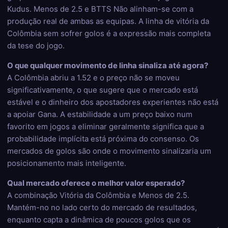
Kudus. Menos de 2.5 e BTTS Não alinham-se com a
produção real de ambas as equipas. A linha de vitória da
Colômbia sem sofrer golos é a expressão mais completa
da tese do jogo.
O que qualquer movimento de linha sinaliza até agora?
A Colômbia abriu a 1.52 e o preço não se moveu
significativamente, o que sugere que o mercado está
estável e o dinheiro dos apostadores experientes não está
a apoiar Gana. A estabilidade a um preço baixo num
favorito em jogos a eliminar geralmente significa que a
probabilidade implícita está próxima do consenso. Os
mercados de golos são onde o movimento sinalizaria um
posicionamento mais inteligente.
Qual mercado oferece o melhor valor esperado?
A combinação Vitória da Colômbia e Menos de 2.5.
Mantém-no no lado certo do mercado de resultados,
enquanto capta a dinâmica de poucos golos que os