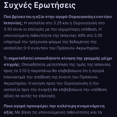
Συχνές Ερωτήσεις
Πού βρίσκεται η αξία στην αγορά Ουρουγουάη εναντίον
Ισπανίας;
Η ισοπαλία στο 3.25 και η Ουρουγουάη στο
3.50 είναι οι επιλογές με την ισχυρότερη υπόθεση. Η
υπονοούμενη πιθανότητα της Ισπανίας 49% στο 2.05
υπερτιμά την τρέχουσα φόρμα της δεδομένης της
ισοπαλίας 0-0 εναντίον του Πράσινου Ακρωτηρίου.
Τι σηματοδοτεί οποιαδήποτε κίνηση της γραμμής μέχρι
στιγμής;
Οποιαδήποτε μετατόπιση της τιμής της Ισπανίας
προς το 2.10 ή παραπάνω θα επιβεβαίωνε ότι η αγορά
επανεκτιμά την απόδοσή της έναντι του Πράσινου
Ακρωτηρίου. Η κίνηση προς την Ουρουγουάη ή την
ισοπαλία πριν την έναρξη θα επιβεβαίωνε την υπόθεση
αξίας σε αυτές τις επιλογές.
Ποια αγορά προσφέρει την καλύτερη αναμενόμενη
αξία;
Με βάση τις υπονοούμενες πιθανότητες και τα