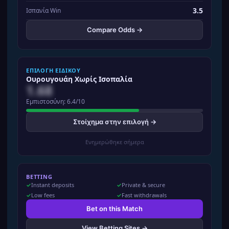
3.5
Ισπανία Win
Compare Odds →
ΕΠΙΛΟΓΗ ΕΙΔΙΚΟΥ
Ουρουγουάη Χωρίς Ισοπαλία
1.68
Εμπιστοσύνη: 6.4/10
Στοίχημα στην επιλογή →
Ενημερώθηκε σήμερα
BETTING
Instant deposits
Private & secure
Low fees
Fast withdrawals
Bet on this Match
View Betting Sites →