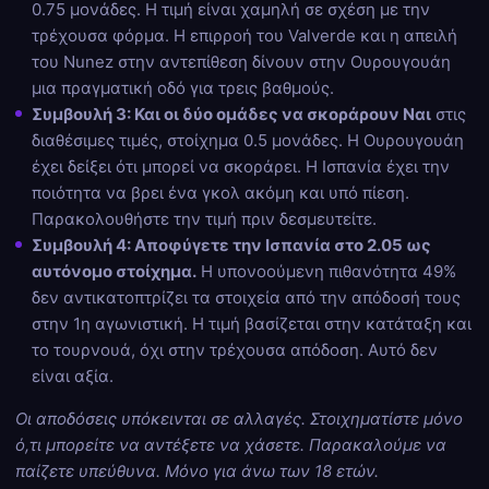
0.75 μονάδες. Η τιμή είναι χαμηλή σε σχέση με την
τρέχουσα φόρμα. Η επιρροή του Valverde και η απειλή
του Nunez στην αντεπίθεση δίνουν στην Ουρουγουάη
μια πραγματική οδό για τρεις βαθμούς.
Συμβουλή 3: Και οι δύο ομάδες να σκοράρουν Ναι
στις
διαθέσιμες τιμές, στοίχημα 0.5 μονάδες. Η Ουρουγουάη
έχει δείξει ότι μπορεί να σκοράρει. Η Ισπανία έχει την
ποιότητα να βρει ένα γκολ ακόμη και υπό πίεση.
Παρακολουθήστε την τιμή πριν δεσμευτείτε.
Συμβουλή 4: Αποφύγετε την Ισπανία στο 2.05 ως
αυτόνομο στοίχημα.
Η υπονοούμενη πιθανότητα 49%
δεν αντικατοπτρίζει τα στοιχεία από την απόδοσή τους
στην 1η αγωνιστική. Η τιμή βασίζεται στην κατάταξη και
το τουρνουά, όχι στην τρέχουσα απόδοση. Αυτό δεν
είναι αξία.
Οι αποδόσεις υπόκεινται σε αλλαγές. Στοιχηματίστε μόνο
ό,τι μπορείτε να αντέξετε να χάσετε. Παρακαλούμε να
παίζετε υπεύθυνα. Μόνο για άνω των 18 ετών.