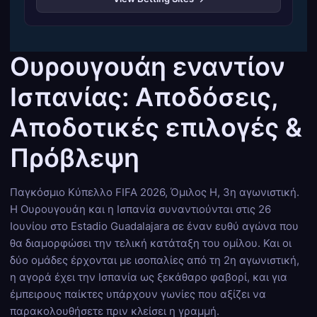
Ουρουγουάη εναντίον
Ισπανίας: Αποδόσεις,
Αποδοτικές επιλογές &
Πρόβλεψη
Παγκόσμιο Κύπελλο FIFA 2026, Όμιλος H, 3η αγωνιστική.
Η Ουρουγουάη και η Ισπανία συναντιούνται στις 26
Ιουνίου στο Estadio Guadalajara σε έναν ευθύ αγώνα που
θα διαμορφώσει την τελική κατάταξη του ομίλου. Και οι
δύο ομάδες έρχονται με ισοπαλίες από τη 2η αγωνιστική,
η αγορά έχει την Ισπανία ως ξεκάθαρο φαβορί, και για
έμπειρους παίκτες υπάρχουν γωνίες που αξίζει να
παρακολουθήσετε πριν κλείσει η γραμμή.