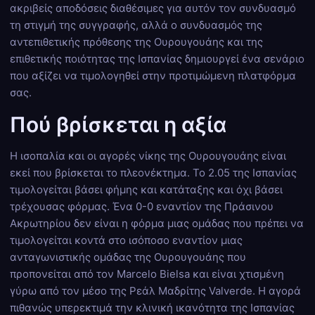
ακριβείς αποδόσεις διαθέσιμες για αυτόν τον συνδυασμό
τη στιγμή της συγγραφής, αλλά ο συνδυασμός της
αντεπιθετικής πρόθεσης της Ουρουγουάης και της
επιθετικής ποιότητας της Ισπανίας δημιουργεί ένα σενάριο
που αξίζει να τιμολογηθεί στην προτιμώμενη πλατφόρμα
σας.
Πού βρίσκεται η αξία
Η ισοπαλία και οι αγορές νίκης της Ουρουγουάης είναι
εκεί που βρίσκεται το πλεονέκτημα. Το 2.05 της Ισπανίας
τιμολογείται βάσει φήμης και κατάταξης και όχι βάσει
τρέχουσας φόρμας. Ένα 0-0 εναντίον της Πράσινου
Ακρωτηρίου δεν είναι η φόρμα μιας ομάδας που πρέπει να
τιμολογείται κοντά στο ισόποσο εναντίον μιας
ανταγωνιστικής ομάδας της Ουρουγουάης που
προπονείται από τον Marcelo Bielsa και είναι χτισμένη
γύρω από τον μέσο της Ρεάλ Μαδρίτης Valverde. Η αγορά
πιθανώς υπερεκτιμά την κλινική ικανότητα της Ισπανίας