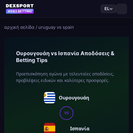
EL
αρχική σελίδα
/
uruguay vs spain
Ουρουγουάη vs Ισπανία Αποδόσεις &
Betting Tips
Προεπισκόπηση αγώνα με τελευταίες αποδόσεις,
προβλέψεις ειδικών και καλύτερες προσφορές.
Ουρουγουάη
VS
Ισπανία