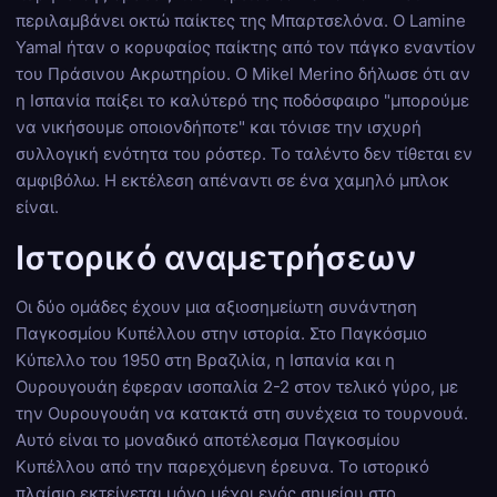
περιλαμβάνει οκτώ παίκτες της Μπαρτσελόνα. Ο Lamine
Yamal ήταν ο κορυφαίος παίκτης από τον πάγκο εναντίον
του Πράσινου Ακρωτηρίου. Ο Mikel Merino δήλωσε ότι αν
η Ισπανία παίξει το καλύτερό της ποδόσφαιρο "μπορούμε
να νικήσουμε οποιονδήποτε" και τόνισε την ισχυρή
συλλογική ενότητα του ρόστερ. Το ταλέντο δεν τίθεται εν
αμφιβόλω. Η εκτέλεση απέναντι σε ένα χαμηλό μπλοκ
είναι.
Ιστορικό αναμετρήσεων
Οι δύο ομάδες έχουν μια αξιοσημείωτη συνάντηση
Παγκοσμίου Κυπέλλου στην ιστορία. Στο Παγκόσμιο
Κύπελλο του 1950 στη Βραζιλία, η Ισπανία και η
Ουρουγουάη έφεραν ισοπαλία 2-2 στον τελικό γύρο, με
την Ουρουγουάη να κατακτά στη συνέχεια το τουρνουά.
Αυτό είναι το μοναδικό αποτέλεσμα Παγκοσμίου
Κυπέλλου από την παρεχόμενη έρευνα. Το ιστορικό
πλαίσιο εκτείνεται μόνο μέχρι ενός σημείου στο