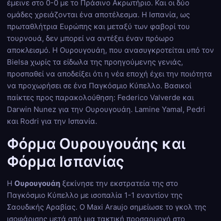
έμεινε στο 0-0 με το Πράσινο Ακρωτήριο. Και οι δύο
ομάδες χρειάζονται ένα αποτέλεσμα. Η Ισπανία, ως
πρωταθλήτρια Ευρώπης και μεταξύ των φαβορί του
τουρνουά, δεν μπορεί να αντέξει έναν πρόωρο
αποκλεισμό. Η Ουρουγουάη, που ανασυγκροτείται υπό τον
Bielsa χωρίς τα είδωλα της προηγούμενης γενιάς,
προσπαθεί να αποδείξει ότι η νέα εποχή έχει την ποιότητα
να προχωρήσει σε ένα Παγκόσμιο Κύπελλο. Βασικοί
παίκτες προς παρακολούθηση: Federico Valverde και
Darwin Nunez για την Ουρουγουάη. Lamine Yamal, Pedri
και Rodri για την Ισπανία.
Φόρμα Ουρουγουάης και
Φόρμα Ισπανίας
Η
Ουρουγουάη
ξεκίνησε την εκστρατεία της στο
Παγκόσμιο Κύπελλο με ισοπαλία 1-1 εναντίον της
Σαουδικής Αραβίας. Ο Maxi Araujo σημείωσε το γκολ της
ισοφάρισης μετά από μια τακτική προσαρμογή στο