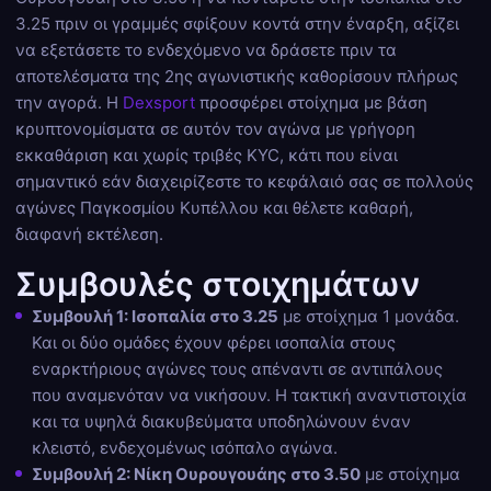
3.25 πριν οι γραμμές σφίξουν κοντά στην έναρξη, αξίζει
να εξετάσετε το ενδεχόμενο να δράσετε πριν τα
αποτελέσματα της 2ης αγωνιστικής καθορίσουν πλήρως
την αγορά. Η
Dexsport
προσφέρει στοίχημα με βάση
κρυπτονομίσματα σε αυτόν τον αγώνα με γρήγορη
εκκαθάριση και χωρίς τριβές KYC, κάτι που είναι
σημαντικό εάν διαχειρίζεστε το κεφάλαιό σας σε πολλούς
αγώνες Παγκοσμίου Κυπέλλου και θέλετε καθαρή,
διαφανή εκτέλεση.
Συμβουλές στοιχημάτων
Συμβουλή 1: Ισοπαλία στο 3.25
με στοίχημα 1 μονάδα.
Και οι δύο ομάδες έχουν φέρει ισοπαλία στους
εναρκτήριους αγώνες τους απέναντι σε αντιπάλους
που αναμενόταν να νικήσουν. Η τακτική αναντιστοιχία
και τα υψηλά διακυβεύματα υποδηλώνουν έναν
κλειστό, ενδεχομένως ισόπαλο αγώνα.
Συμβουλή 2: Νίκη Ουρουγουάης στο 3.50
με στοίχημα