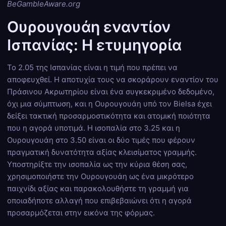
BeGambleAware.org
Ουρουγουάη εναντίον
Ισπανίας: Η ετυμηγορία
Το 2.05 της Ισπανίας είναι η τιμή που πρέπει να
αποφευχθεί. Η αποτυχία τους να σκοράρουν εναντίον του
Πράσινου Ακρωτηρίου είναι ένα συγκεκριμένο δεδομένο,
όχι μια σύμπτωση, και η Ουρουγουάη υπό τον Bielsa έχει
δείξει τακτική προσαρμοστικότητα και ατομική ποιότητα
που η αγορά υποτιμά. Η ισοπαλία στο 3.25 και η
Ουρουγουάη στο 3.50 είναι οι δύο τιμές που φέρουν
πραγματική δυνατότητα αξίας κλεισίματος γραμμής.
Υποστηρίξτε την ισοπαλία ως την κύρια θέση σας,
χρησιμοποιήστε την Ουρουγουάη ως ένα μικρότερο
παιχνίδι αξίας και παρακολουθήστε τη γραμμή για
οποιαδήποτε αλλαγή που επιβεβαιώνει ότι η αγορά
προσαρμόζεται στην εικόνα της φόρμας.