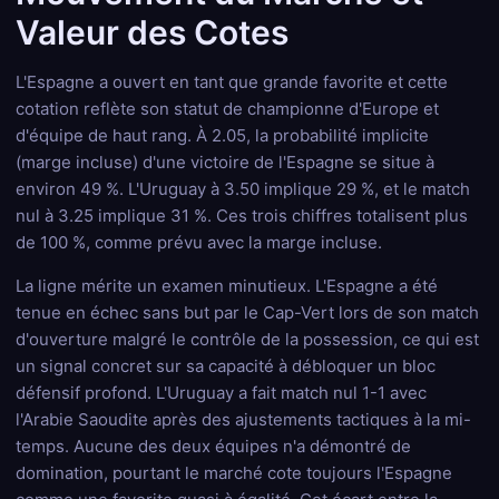
Valeur des Cotes
L'Espagne a ouvert en tant que grande favorite et cette
cotation reflète son statut de championne d'Europe et
d'équipe de haut rang. À 2.05, la probabilité implicite
(marge incluse) d'une victoire de l'Espagne se situe à
environ 49 %. L'Uruguay à 3.50 implique 29 %, et le match
nul à 3.25 implique 31 %. Ces trois chiffres totalisent plus
de 100 %, comme prévu avec la marge incluse.
La ligne mérite un examen minutieux. L'Espagne a été
tenue en échec sans but par le Cap-Vert lors de son match
d'ouverture malgré le contrôle de la possession, ce qui est
un signal concret sur sa capacité à débloquer un bloc
défensif profond. L'Uruguay a fait match nul 1-1 avec
l'Arabie Saoudite après des ajustements tactiques à la mi-
temps. Aucune des deux équipes n'a démontré de
domination, pourtant le marché cote toujours l'Espagne