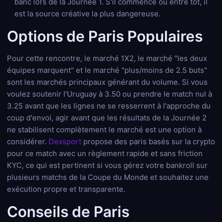
banc lors de la Journée 1. S'il commence ou entre tôt, il
est la source créative la plus dangereuse.
Options de Paris Populaires
Pour cette rencontre, le marché 1X2, le marché "les deux
équipes marquent" et le marché "plus/moins de 2.5 buts"
sont les marchés principaux générant du volume. Si vous
voulez soutenir l'Uruguay à 3.50 ou prendre le match nul à
3.25 avant que les lignes ne se resserrent à l'approche du
coup d'envoi, agir avant que les résultats de la Journée 2
ne stabilisent complètement le marché est une option à
considérer.
Dexsport
propose des paris basés sur la crypto
pour ce match avec un règlement rapide et sans friction
KYC, ce qui est pertinent si vous gérez votre bankroll sur
plusieurs matchs de la Coupe du Monde et souhaitez une
exécution propre et transparente.
Conseils de Paris