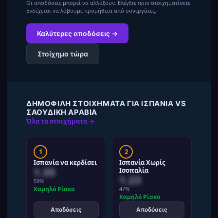
Οι αποδόσεις μπορεί να αλλάξουν. Ελέγξτε πριν στοιχηματίσετε.
Ενδέχεται να λάβουμε προμήθεια από συνεργάτες.
Καλύτερες αποδόσεις →
Στοίχημα τώρα
ΔΗΜΟΦΙΛΉ ΣΤΟΙΧΉΜΑΤΑ ΓΙΑ ΙΣΠΑΝΊΑ VS
ΣΑΟΥΔΙΚΉ ΑΡΑΒΊΑ
Όλα τα στοιχήματα →
1
2
Ισπανία να κερδίσει
Ισπανία Χωρίς
1.35
Ισοπαλία
1.23
59%
Χαμηλό Ρίσκο
47%
Χαμηλό Ρίσκο
Αποδόσεις
Αποδόσεις