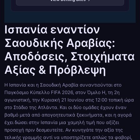
Ισπανία εναντίον
Σαουδικής Αραβίας:
Αποδόσεις, Στοιχήματα
Αξίας & Πρόβλεψη
Η Ισπανία και η Σαουδική Αραβία συναντιούνται στο
Παγκόσμιο Κύπελλο FIFA 2026, στον Όμιλο H, τη 2η
αγωνιστική, την Κυριακή 21 Ιουνίου στις 12:00 τοπική ώρα
στο Στάδιο της Ατλάντα. Και οι δύο ομάδες έχουν έναν
βαθμό μετά από απογοητευτικά ξεκινήματα, και η αγορά
έχει δώσει στην Ισπανία μια χαμηλή τιμή που αξίζει
προσοχή πριν δεσμευτείτε. Αν κυνηγάτε την αξία της
τελικής γραμμής αντί να υποστηρίζετε απλώς τα φαβορί,