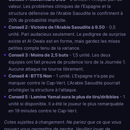
valeur. Les problèmes cliniques de l'Espagne et la
structure défensive de l'Arabie Saoudite le confirment à
20% de probabilité implicite.
Conseil 2 : Victoire de l'Arabie Saoudite à 9.50
- 0,5
unité. Pari audacieux seulement. Le pedigree de surprise
existe et Al Owais est en forme, mais gardez les mises
petites compte tenu de la variance.
Conseil 3 : Moins de 2,5 buts
- 1,5 unité. Les deux
équipes ont fait preuve de prudence lors de la Journée 1.
Aucune attaque ne tourne librement.
Conseil 4 : BTTS Non
- 1 unité. L'Espagne n'a pas pu
marquer contre le Cap-Vert. L'Arabie Saoudite pourrait
privilégier la structure à l'attaque.
Conseil 5 : Lamine Yamal aura le plus de tirs/dribbles
- 1
unité si disponible. Il a été le joueur le plus remarquable
en 19 minutes contre le Cap-Vert.
Cotes sujettes à changement. Ne pariez que ce que vous
pouvez vous permettre de perdre. Veuillez jouer de