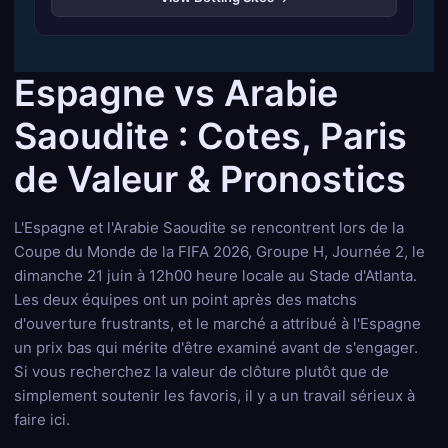
Espagne vs Arabie
Saoudite : Cotes, Paris
de Valeur & Pronostics
L'Espagne et l'Arabie Saoudite se rencontrent lors de la
Coupe du Monde de la FIFA 2026, Groupe H, Journée 2, le
dimanche 21 juin à 12h00 heure locale au Stade d'Atlanta.
Les deux équipes ont un point après des matchs
d'ouverture frustrants, et le marché a attribué à l'Espagne
un prix bas qui mérite d'être examiné avant de s'engager.
Si vous recherchez la valeur de clôture plutôt que de
simplement soutenir les favoris, il y a un travail sérieux à
faire ici.