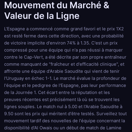
Mouvement du Marché &
Valeur de la Ligne
L'Espagne a commencé comme grand favori et le prix 1X2
est resté ferme dans cette direction, avec une probabilité
de victoire implicite d'environ 74% à 1.35. C'est un prix
compressé pour une équipe qui n'a pas réussi à marquer
contre le Cap-Vert, a été décrite par son propre entraîneur
comme manquant de "fraîcheur et d'efficacité clinique", et
affronte une équipe d'Arabie Saoudite qui vient de tenir
l'Uruguay en échec 1-1. Le marché évalue la profondeur de
l'équipe et le pedigree de l'Espagne, pas leur performance
de la Journée 1. Cet écart entre la réputation et les
preuves récentes est précisément là où se trouvent les
lignes souples. Le match nul à 5.00 et l'Arabie Saoudite à
9.50 sont les prix qui méritent d'être testés. Surveillez tout
mouvement tardif des nouvelles de l'équipe concernant la
disponibilité d'Al Owais ou un début de match de Lamine