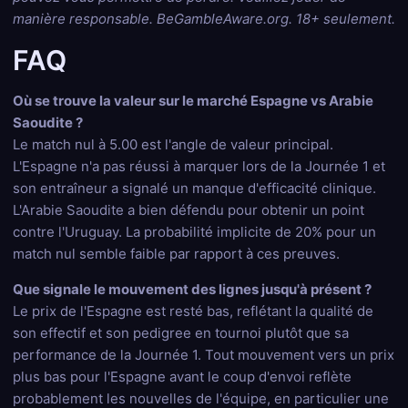
manière responsable. BeGambleAware.org. 18+ seulement.
FAQ
Où se trouve la valeur sur le marché Espagne vs Arabie
Saoudite ?
Le match nul à 5.00 est l'angle de valeur principal.
L'Espagne n'a pas réussi à marquer lors de la Journée 1 et
son entraîneur a signalé un manque d'efficacité clinique.
L'Arabie Saoudite a bien défendu pour obtenir un point
contre l'Uruguay. La probabilité implicite de 20% pour un
match nul semble faible par rapport à ces preuves.
Que signale le mouvement des lignes jusqu'à présent ?
Le prix de l'Espagne est resté bas, reflétant la qualité de
son effectif et son pedigree en tournoi plutôt que sa
performance de la Journée 1. Tout mouvement vers un prix
plus bas pour l'Espagne avant le coup d'envoi reflète
probablement les nouvelles de l'équipe, en particulier une