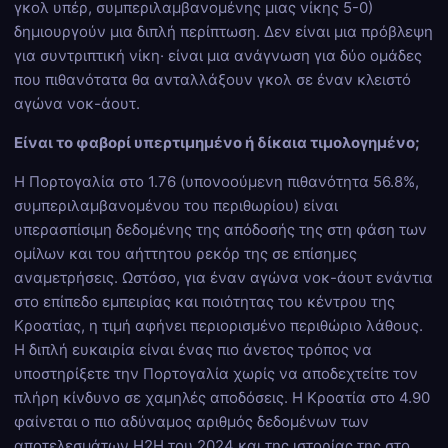
γκολ υπέρ, συμπεριλαμβανομένης μιας νίκης 5-0)
δημιουργούν μια διπλή περίπτωση. Δεν είναι μια πρόβλεψη
για συντριπτική νίκη· είναι μια ανάγνωση για δύο ομάδες
που πιθανότατα θα ανταλλάξουν γκολ σε έναν κλειστό
αγώνα νοκ-άουτ.
Είναι το φαβορί υπερτιμημένο ή δίκαια τιμολογημένο;
Η Πορτογαλία στο 1.76 (υπονοούμενη πιθανότητα 56.8%,
συμπεριλαμβανομένου του περιθωρίου) είναι
υπερασπίσιμη δεδομένης της απόδοσής της στη φάση των
ομίλων και του αήττητου ρεκόρ της σε επίσημες
αναμετρήσεις. Ωστόσο, για έναν αγώνα νοκ-άουτ ενάντια
στο επίπεδο εμπειρίας και ποιότητας του κέντρου της
Κροατίας, η τιμή αφήνει περιορισμένο περιθώριο λάθους.
Η διπλή ευκαιρία είναι ένας πιο άνετος τρόπος να
υποστηρίξετε την Πορτογαλία χωρίς να αποδεχτείτε τον
πλήρη κίνδυνο σε χαμηλές αποδόσεις. Η Κροατία στο 4.90
φαίνεται ο πιο αδύναμος αριθμός δεδομένων των
αποτελεσμάτων H2H του 2024 και της ιστορίας της στο