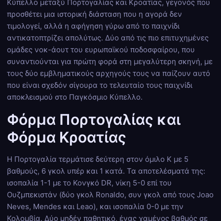
Κύπελλο μεταξύ Πορτογαλίας και Κροατίας, γεγονός που
προσθέτει μια ιστορική διάσταση που η αγορά δεν
τιμολογεί, αλλά η αφήγηση γύρω από το παιχνίδι
αντικατοπτρίζει απολύτως. Δύο από τις πιο επιτυχημένες
ομάδες νοκ-άουτ του ευρωπαϊκού ποδοσφαίρου, που
συναντιούνται για πρώτη φορά στη μεγαλύτερη σκηνή, με
τους δύο εμβληματικούς αρχηγούς τους να παίζουν αυτό
που είναι σχεδόν σίγουρα το τελευταίο τους παιχνίδι
αποκλεισμού στο Παγκόσμιο Κύπελλο.
Φόρμα Πορτογαλίας και
Φόρμα Κροατίας
Η Πορτογαλία τερμάτισε δεύτερη στον όμιλο Κ με 5
βαθμούς, 6 γκολ υπέρ και 1 κατά. Τα αποτελέσματά της:
ισοπαλία 1-1 με το Κονγκό DR, νίκη 5-0 επί του
Ουζμπεκιστάν (δύο γκολ Ronaldo, συν γκολ από τους Joao
Neves, Mendes και Leao), και ισοπαλία 0-0 με την
Κολομβία. Δύο μηδέν παθητικό, ένας χαμένος βαθμός σε