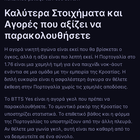
Καλύτερα Στοιχήματα και
Αγορές που αξίζει να
παρακολουθήσετε
Η αγορά νικητή αγώνα είναι εκεί που θα βρίσκεται ο
όγκος, αλλά η αξία είναι πιο λεπτή εκεί. Η Πορτογαλία στο
1.76 είναι μια χαμηλή τιμή για ένα παιχνίδι νοκ-άουτ
ενάντια σε μια ομάδα με την εμπειρία της Κροατίας. Η
διπλή ευκαιρία είναι η ασφαλέστερη άγκυρα αν θέλετε
έκθεση στην Πορτογαλία χωρίς τις χαμηλές αποδόσεις.
Το BTTS Yes είναι η αγορά γκολ που πρέπει να
παρακολουθήσετε. Το αμυντικό ρεκόρ της Κροατίας το
υποστηρίζει στατιστικά. Το επιθετικό βάθος και η φόρμα
της Πορτογαλίας το υποστηρίζουν από την άλλη πλευρά.
Αν θέλετε μια γωνία γκολ, αυτή είναι πιο καθαρή από το
να δεσμευτείτε σε ένα σύνολο.