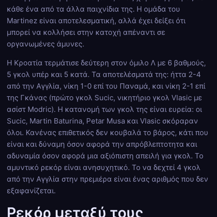
κάθε ένα από τα άλλα παιχνίδια της. Η ομάδα του
Martinez είναι αποτελεσματική, αλλά έχει δείξει ότι
μπορεί να κολλήσει στην κατοχή απέναντι σε
οργανωμένες άμυνες.
Η Κροατία τερμάτισε δεύτερη στον όμιλο Λ με 6 βαθμούς,
5 γκολ υπέρ και 5 κατά. Τα αποτελέσματά της: ήττα 2-4
από την Αγγλία, νίκη 1-0 επί του Παναμά, και νίκη 2-1 επί
της Γκάνας (πρώτο γκολ Sucic, νικητήριο γκολ Vlasic με
ασίστ Modric). Η κατανομή των γκολ της είναι ευρεία: οι
Sucic, Martin Baturina, Petar Musa και Vlasic σκόραραν
όλοι. Κανένας επιθετικός δεν κουβαλά το βάρος, κάτι που
είναι και δύναμη όσον αφορά την απρόβλεπτοτητα και
αδυναμία όσον αφορά μια αξιόπιστη απειλή για γκολ. Το
αμυντικό ρεκόρ είναι ανησυχητικό. Το να δεχτεί 4 γκολ
από την Αγγλία στην πρεμιέρα είναι ένας αριθμός που δεν
εξαφανίζεται.
Ρεκόρ μεταξύ τους