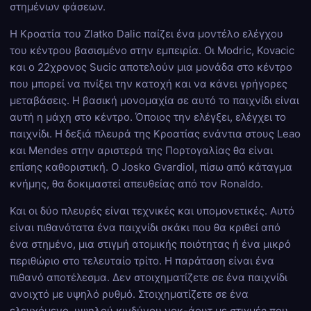
στημένων φάσεων.
Η Κροατία του Zlatko Dalic παίζει ένα μοντέλο ελέγχου
του κέντρου βασισμένο στην εμπειρία. Οι Modric, Kovacic
και ο 22χρονος Sucic αποτελούν μια μονάδα στο κέντρο
που μπορεί να πνίξει την κατοχή και να κάνει γρήγορες
μεταβάσεις. Η βασική μονομαχία σε αυτό το παιχνίδι είναι
αυτή η μάχη στο κέντρο. Όποιος την ελέγξει, ελέγχει το
παιχνίδι. Η δεξιά πλευρά της Κροατίας ενάντια στους Leao
και Mendes στην αριστερά της Πορτογαλίας θα είναι
επίσης καθοριστική. Ο Josko Gvardiol, πίσω από κάταγμα
κνήμης, θα δοκιμαστεί απευθείας από τον Ronaldo.
Και οι δύο πλευρές είναι τεχνικές και υπομονετικές. Αυτό
είναι πιθανότατα ένα παιχνίδι σκάκι που θα κριθεί από
ένα στημένο, μια στιγμή ατομικής ποιότητας ή ένα μικρό
περιθώριο στο τελευταίο τρίτο. Η παράταση είναι ένα
πιθανό αποτέλεσμα. Δεν στοιχηματίζετε σε ένα παιχνίδι
ανοιχτό με υψηλό ρυθμό. Στοιχηματίζετε σε ένα
ελεγχόμενο, υψηλού κινδύνου νοκ-άουτ με στιγμές που