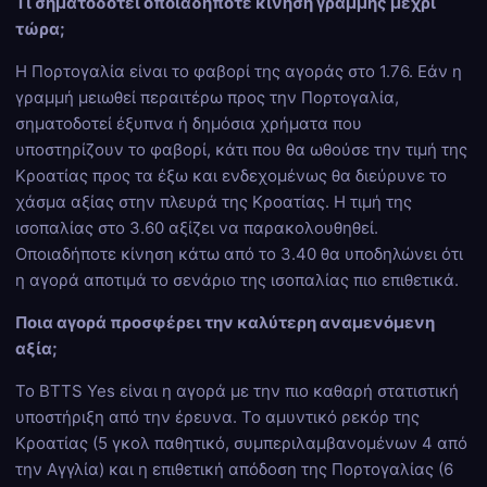
Τι σηματοδοτεί οποιαδήποτε κίνηση γραμμής μέχρι
τώρα;
Η Πορτογαλία είναι το φαβορί της αγοράς στο 1.76. Εάν η
γραμμή μειωθεί περαιτέρω προς την Πορτογαλία,
σηματοδοτεί έξυπνα ή δημόσια χρήματα που
υποστηρίζουν το φαβορί, κάτι που θα ωθούσε την τιμή της
Κροατίας προς τα έξω και ενδεχομένως θα διεύρυνε το
χάσμα αξίας στην πλευρά της Κροατίας. Η τιμή της
ισοπαλίας στο 3.60 αξίζει να παρακολουθηθεί.
Οποιαδήποτε κίνηση κάτω από το 3.40 θα υποδηλώνει ότι
η αγορά αποτιμά το σενάριο της ισοπαλίας πιο επιθετικά.
Ποια αγορά προσφέρει την καλύτερη αναμενόμενη
αξία;
Το BTTS Yes είναι η αγορά με την πιο καθαρή στατιστική
υποστήριξη από την έρευνα. Το αμυντικό ρεκόρ της
Κροατίας (5 γκολ παθητικό, συμπεριλαμβανομένων 4 από
την Αγγλία) και η επιθετική απόδοση της Πορτογαλίας (6