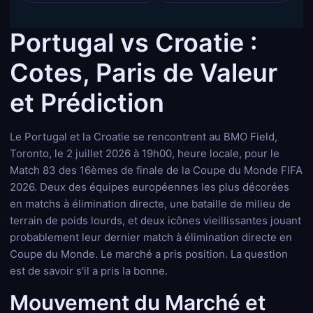
Portugal vs Croatie :
Cotes, Paris de Valeur
et Prédiction
Le Portugal et la Croatie se rencontrent au BMO Field,
Toronto, le 2 juillet 2026 à 19h00, heure locale, pour le
Match 83 des 16èmes de finale de la Coupe du Monde FIFA
2026. Deux des équipes européennes les plus décorées
en matchs à élimination directe, une bataille de milieu de
terrain de poids lourds, et deux icônes vieillissantes jouant
probablement leur dernier match à élimination directe en
Coupe du Monde. Le marché a pris position. La question
est de savoir s'il a pris la bonne.
Mouvement du Marché et