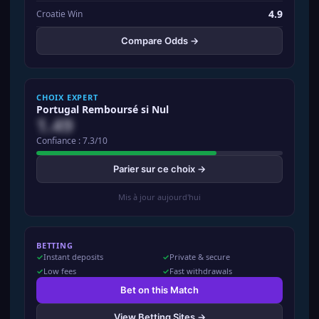
4.9
Croatie Win
Compare Odds →
CHOIX EXPERT
Portugal Remboursé si Nul
1.49
Confiance : 7.3/10
Parier sur ce choix →
Mis à jour aujourd'hui
BETTING
Instant deposits
Private & secure
Low fees
Fast withdrawals
Bet on this Match
View Betting Sites →