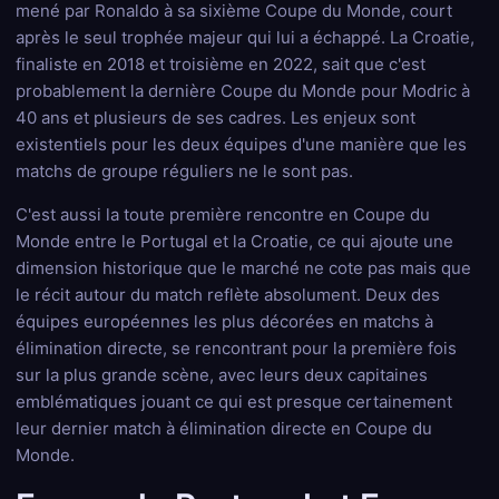
mené par Ronaldo à sa sixième Coupe du Monde, court
après le seul trophée majeur qui lui a échappé. La Croatie,
finaliste en 2018 et troisième en 2022, sait que c'est
probablement la dernière Coupe du Monde pour Modric à
40 ans et plusieurs de ses cadres. Les enjeux sont
existentiels pour les deux équipes d'une manière que les
matchs de groupe réguliers ne le sont pas.
C'est aussi la toute première rencontre en Coupe du
Monde entre le Portugal et la Croatie, ce qui ajoute une
dimension historique que le marché ne cote pas mais que
le récit autour du match reflète absolument. Deux des
équipes européennes les plus décorées en matchs à
élimination directe, se rencontrant pour la première fois
sur la plus grande scène, avec leurs deux capitaines
emblématiques jouant ce qui est presque certainement
leur dernier match à élimination directe en Coupe du
Monde.