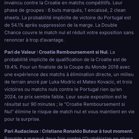
invaincu contre la Croatie en matchs compétitifs. Leur
phase de groupes : 6 buts marqués, 1 encaissé, 2 clean
sheets. La probabilité implicite de victoire du Portugal est
de 54.1% après suppression de la marge. La Double
Chance couvre le match nul et réduit votre exposition sans
renoncer à trop d'avantage.
Pari de Valeur : Croatie Remboursement si Nul.
La
probabilité implicite de qualification de la Croatie est de
19.4%. Pour un finaliste de la Coupe du Monde 2018 avec
une expérience des matchs à élimination directe, un milieu
de terrain ancré par Luka Modric et Mateo Kovacic, et trois
victoires ou matchs nuls contre le Portugal rien qu'en
2024, ce prix semble faible. Leur seule exposition est le
résultat sur 90 minutes ; le "Croatie Remboursement si
Nul" élimine le risque de match nul et vous maintient en vie
pour la surprise.
Pari Audacieux : Cristiano Ronaldo Buteur à tout moment.
Ronaldo a marqué deux fois contre l'Ouzbékistan en phase