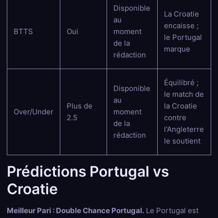
Disponible
La Croatie
au
encaisse ;
BTTS
Oui
moment
le Portugal
de la
marque
rédaction
Équilibré ;
Disponible
le match de
au
Plus de
la Croatie
Over/Under
moment
2.5
contre
de la
l'Angleterre
rédaction
le soutient
Prédictions Portugal vs
Croatie
Meilleur Pari : Double Chance Portugal.
Le Portugal est