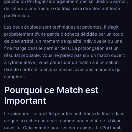
gauche du Portugal sera également décisif. Josko Gvardiol,
de retour d'une fracture du tibia, sera directement testé
par Ronaldo.
Les deux équipes sont techniques et patientes. Il s'agit
probablement d'une partie d'échecs décidée par un coup
de pied arrêté, un moment de qualité individuelle ou une
fine marge dans le dernier tiers. La prolongation est un
résultat probable. Vous ne pariez pas sur un match ouvert
à rythme élevé ; vous pariez sur un match à élimination
directe contrôlé, à enjeux élevés, avec des moments qui
comptent.
Pourquoi ce Match est
Important
Le vainqueur se qualifie pour les huitièmes de finale dans
ce que la recherche décrit comme une moitié de tableau
ouverte. Cela compte pour les deux camps. Le Portugal,