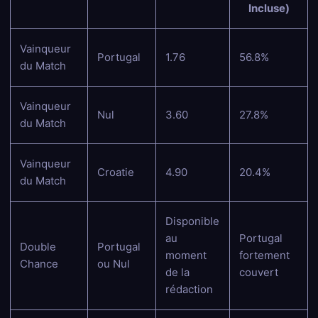
Incluse)
Vainqueur
Portugal
1.76
56.8%
du Match
Vainqueur
Nul
3.60
27.8%
du Match
Vainqueur
Croatie
4.90
20.4%
du Match
Disponible
au
Portugal
Double
Portugal
moment
fortement
Chance
ou Nul
de la
couvert
rédaction