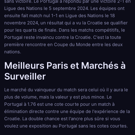
sans victoire. Le Portugal a répondu par une victoire 2-1 en
Ligue des Nations le 5 septembre 2024. Les équipes ont
ensuite fait match nul 1-1 en Ligue des Nations le 18
novembre 2024, un résultat qui a vu la Croatie se qualifier
pour les quarts de finale. Dans les matchs compétitifs, le
Portugal reste invaincu contre la Croatie. C'est la toute
première rencontre en Coupe du Monde entre les deux
nations.
Meilleurs Paris et Marchés à
Surveiller
Le marché du vainqueur du match sera celui où il y aura le
plus de volume, mais la valeur y est plus mince. Le
Portugal à 1.76 est une cote courte pour un match à
élimination directe contre une équipe de l'expérience de la
Croatie. La double chance est l'ancre plus sûre si vous
voulez une exposition au Portugal sans les cotes courtes.