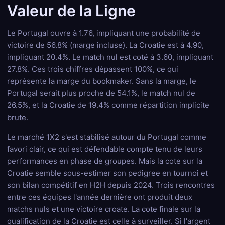
Valeur de la Ligne
Le Portugal ouvre à 1.76, impliquant une probabilité de
victoire de 56.8% (marge incluse). La Croatie est à 4.90,
impliquant 20.4%. Le match nul est coté à 3.60, impliquant
27.8%. Ces trois chiffres dépassent 100%, ce qui
représente la marge du bookmaker. Sans la marge, le
Portugal serait plus proche de 54.1%, le match nul de
26.5%, et la Croatie de 19.4% comme répartition implicite
brute.
Le marché 1X2 s'est stabilisé autour du Portugal comme
favori clair, ce qui est défendable compte tenu de leurs
performances en phase de groupes. Mais la cote sur la
Croatie semble sous-estimer son pedigree en tournoi et
son bilan compétitif en H2H depuis 2024. Trois rencontres
entre ces équipes l'année dernière ont produit deux
matchs nuls et une victoire croate. La cote finale sur la
qualification de la Croatie est celle à surveiller. Si l'argent