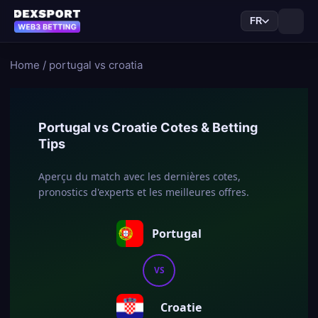
FR
Home
/
portugal vs croatia
Portugal vs Croatie Cotes & Betting
Tips
Aperçu du match avec les dernières cotes,
pronostics d'experts et les meilleures offres.
Portugal
VS
Croatie