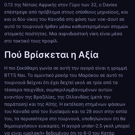
0.13 της Νότιας Αφρικής στον Γύρο των 32, ο Davies
επέστρεψε από πρόβλημα στους οπίσθιους μηριαίους, και
και οι δύο νίκες του Καναδά στη φάση των νοκ-άουτ σε
αυτό το τουρνουά ήρθαν μέσω καθυστερημένων στιγμών
ατομικής ποιότητας. Μια αιφνιδιαστική νίκη είναι μέσα
στο τακτικό τους προφίλ.
Πού Βρίσκεται η Αξία
Η πιο ξεκάθαρη γωνία σε αυτή την αγορά είναι η γραμμή
BTTS Ναι. Το αμυντικό ρεκόρ του Μαρόκου σε αυτό το
τουρνουά δείχνει ότι έχει δεχτεί γκολ σε τρία από τα
τέσσερα παιχνίδια, συμπεριλαμβανομένων αυτών
εναντίον της Βραζιλίας, της Ολλανδίας (μετά την
παράταση) και της Αϊτής. Η εκτέλεση στημένων φάσεων
του Καναδά από τον Eustaquio και τα 28 σουτ στην εστία
του, τα περισσότερα στο τουρνουά, υποδηλώνουν ότι θα
δημιουργήσουν ευκαιρίες. Η αγορά under-2.5 γκολ μπορεί
να είναι «μαλακή» δεδομένου ότι το 6-0 του Κατάρ