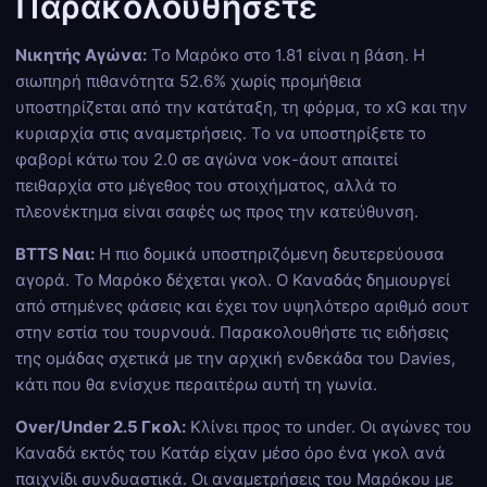
Παρακολουθήσετε
Νικητής Αγώνα:
Το Μαρόκο στο 1.81 είναι η βάση. Η
σιωπηρή πιθανότητα 52.6% χωρίς προμήθεια
υποστηρίζεται από την κατάταξη, τη φόρμα, το xG και την
κυριαρχία στις αναμετρήσεις. Το να υποστηρίξετε το
φαβορί κάτω του 2.0 σε αγώνα νοκ-άουτ απαιτεί
πειθαρχία στο μέγεθος του στοιχήματος, αλλά το
πλεονέκτημα είναι σαφές ως προς την κατεύθυνση.
BTTS Ναι:
Η πιο δομικά υποστηριζόμενη δευτερεύουσα
αγορά. Το Μαρόκο δέχεται γκολ. Ο Καναδάς δημιουργεί
από στημένες φάσεις και έχει τον υψηλότερο αριθμό σουτ
στην εστία του τουρνουά. Παρακολουθήστε τις ειδήσεις
της ομάδας σχετικά με την αρχική ενδεκάδα του Davies,
κάτι που θα ενίσχυε περαιτέρω αυτή τη γωνία.
Over/Under 2.5 Γκολ:
Κλίνει προς το under. Οι αγώνες του
Καναδά εκτός του Κατάρ είχαν μέσο όρο ένα γκολ ανά
παιχνίδι συνδυαστικά. Οι αναμετρήσεις του Μαρόκου με