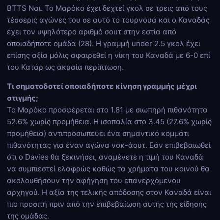
BTTS Ναι. Το Μαρόκο έχει δεχτεί γκολ σε τρεις από τους
τέσσερις αγώνες του σε αυτό το τουρνουά και ο Καναδάς
έχει τον υψηλότερο αριθμό σουτ στην εστία από
οποιαδήποτε ομάδα (28). Η γραμμή under 2.5 γκολ έχει
επίσης αξία μόλις αφαιρεθεί η νίκη του Καναδά με 6-0 επί
του Κατάρ ως ακραία περίπτωση.
Τι σηματοδοτεί οποιαδήποτε κίνηση γραμμής μέχρι
στιγμής;
Το Μαρόκο προσφέρεται στο 1.81 με σιωπηρή πιθανότητα
52.6% χωρίς προμήθεια. Η ισοπαλία στο 3.45 (27.6% χωρίς
προμήθεια) αντιπροσωπεύει ένα σημαντικό κομμάτι
πιθανότητας για έναν αγώνα νοκ-άουτ. Εάν επιβεβαιωθεί
ότι ο Davies θα ξεκινήσει, αναμένετε η τιμή του Καναδά
να συμπιεστεί ελαφρώς καθώς τα χρήματα του κοινού θα
ακολουθήσουν την αφήγηση του επανερχόμενου
αρχηγού. Η αξία της τελικής απόδοσης στον Καναδά είναι
πιο προσιτή πριν από την επιβεβαίωση αυτής της είδησης
της ομάδας.