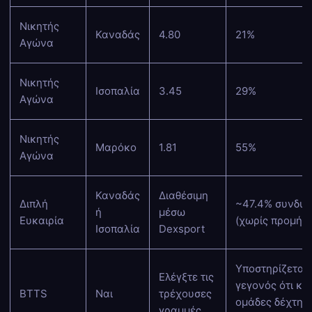
Νικητής
Καναδάς
4.80
21%
Αγώνα
Νικητής
Ισοπαλία
3.45
29%
Αγώνα
Νικητής
Μαρόκο
1.81
55%
Αγώνα
Καναδάς
Διαθέσιμη
Διπλή
~47.4% συνδυα
ή
μέσω
Ευκαιρία
(χωρίς προμήθε
Ισοπαλία
Dexsport
Υποστηρίζεται 
Ελέγξτε τις
γεγονός ότι και
BTTS
Ναι
τρέχουσες
ομάδες δέχτηκ
γραμμές