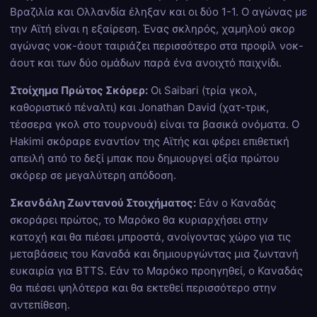
Βραζιλία και Ολλανδία έληξαν και οι δύο 1-1. Ο αγώνας με
την Αϊτή είναι η εξαίρεση. Ένας σκληρός, χαμηλού σκορ
αγώνας νοκ-άουτ ταιριάζει περισσότερο στα προφίλ νοκ-
άουτ και των δύο ομάδων παρά ένα ανοιχτό παιχνίδι.
Στοίχημα Πρώτος Σκόρερ:
Οι Saibari (τρία γκολ,
καθοριστικό πέναλτι) και Jonathan David (χατ-τρικ,
τέσσερα γκολ στο τουρνουά) είναι τα βασικά ονόματα. Ο
Hakimi σκόραρε εναντίον της Αϊτής και φέρει επιθετική
απειλή από το δεξί μπακ που δημιουργεί αξία πρώτου
σκόρερ σε μεγαλύτερη απόδοση.
Σκανδάλη Ζωντανού Στοιχήματος:
Εάν ο Καναδάς
σκοράρει πρώτος, το Μαρόκο θα κυριαρχήσει στην
κατοχή και θα πιέσει μπροστά, ανοίγοντας χώρο για τις
μεταβάσεις του Καναδά και δημιουργώντας μια ζωντανή
ευκαιρία για BTTS. Εάν το Μαρόκο προηγηθεί, ο Καναδάς
θα πιέσει ψηλότερα και θα εκτεθεί περισσότερο στην
αντεπίθεση.