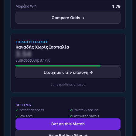
1.79
Μαρόκο Win
Compare Odds →
ΕΠΙΛΟΓΗ ΕΙΔΙΚΟΥ
Καναδάς Χωρίς Ισοπαλία
3.54
Εμπιστοσύνη: 8.1/10
Στοίχημα στην επιλογή →
Ενημερώθηκε σήμερα
BETTING
Instant deposits
Private & secure
Low fees
Fast withdrawals
Bet on this Match
View Betting Sites →