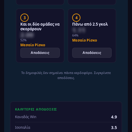
3
4
Και οι δύο ομάδες να
Πάνω από 2.5 γκολ
1.11
σκοράρουν
2.00
64%
52%
Μεσαίο Ρίσκο
Μεσαίο Ρίσκο
Αποδόσεις
Αποδόσεις
Το δημοφιλές δεν σημαίνει πάντα κερδοφόρο. Συγκρίνετε
αποδόσεις.
ΚΑΛΥΤΕΡΕΣ ΑΠΟΔΟΣΕΙΣ
4.9
Καναδάς Win
3.5
Ισοπαλία