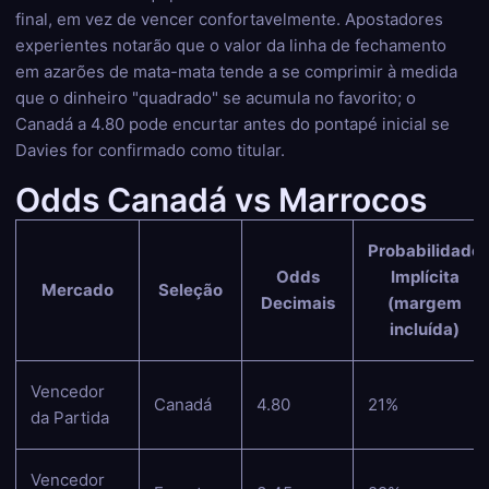
final, em vez de vencer confortavelmente. Apostadores
experientes notarão que o valor da linha de fechamento
em azarões de mata-mata tende a se comprimir à medida
que o dinheiro "quadrado" se acumula no favorito; o
Canadá a 4.80 pode encurtar antes do pontapé inicial se
Davies for confirmado como titular.
Odds Canadá vs Marrocos
Probabilidade
Odds
Implícita
Mercado
Seleção
Decimais
(margem
incluída)
Vencedor
Canadá
4.80
21%
da Partida
Vencedor