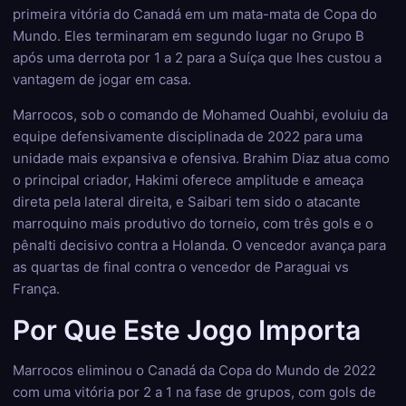
primeira vitória do Canadá em um mata-mata de Copa do
Mundo. Eles terminaram em segundo lugar no Grupo B
após uma derrota por 1 a 2 para a Suíça que lhes custou a
vantagem de jogar em casa.
Marrocos, sob o comando de Mohamed Ouahbi, evoluiu da
equipe defensivamente disciplinada de 2022 para uma
unidade mais expansiva e ofensiva. Brahim Diaz atua como
o principal criador, Hakimi oferece amplitude e ameaça
direta pela lateral direita, e Saibari tem sido o atacante
marroquino mais produtivo do torneio, com três gols e o
pênalti decisivo contra a Holanda. O vencedor avança para
as quartas de final contra o vencedor de Paraguai vs
França.
Por Que Este Jogo Importa
Marrocos eliminou o Canadá da Copa do Mundo de 2022
com uma vitória por 2 a 1 na fase de grupos, com gols de