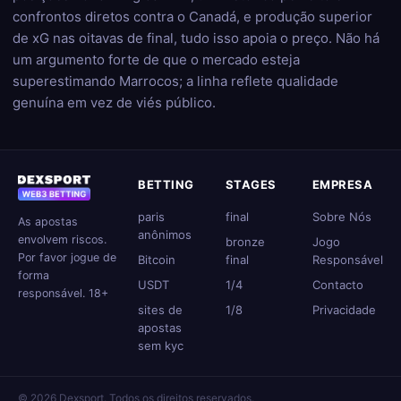
confrontos diretos contra o Canadá, e produção superior
de xG nas oitavas de final, tudo isso apoia o preço. Não há
um argumento forte de que o mercado esteja
superestimando Marrocos; a linha reflete qualidade
genuína em vez de viés público.
BETTING
STAGES
EMPRESA
paris
final
Sobre Nós
As apostas
anônimos
envolvem riscos.
bronze
Jogo
Por favor jogue de
Bitcoin
final
Responsável
forma
USDT
1/4
Contacto
responsável. 18+
sites de
1/8
Privacidade
apostas
sem kyc
© 2026 Dexsport. Todos os direitos reservados.