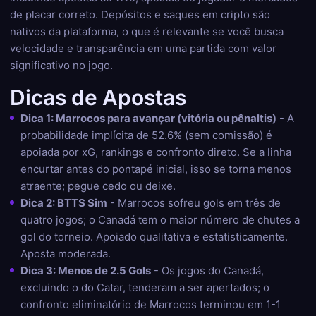
de placar correto. Depósitos e saques em cripto são
nativos da plataforma, o que é relevante se você busca
velocidade e transparência em uma partida com valor
significativo no jogo.
Dicas de Apostas
Dica 1: Marrocos para avançar (vitória ou pênaltis)
- A
probabilidade implícita de 52.6% (sem comissão) é
apoiada por xG, rankings e confronto direto. Se a linha
encurtar antes do pontapé inicial, isso se torna menos
atraente; pegue cedo ou deixe.
Dica 2: BTTS Sim
- Marrocos sofreu gols em três de
quatro jogos; o Canadá tem o maior número de chutes a
gol do torneio. Apoiado qualitativa e estatisticamente.
Aposta moderada.
Dica 3: Menos de 2.5 Gols
- Os jogos do Canadá,
excluindo o do Catar, tenderam a ser apertados; o
confronto eliminatório de Marrocos terminou em 1-1