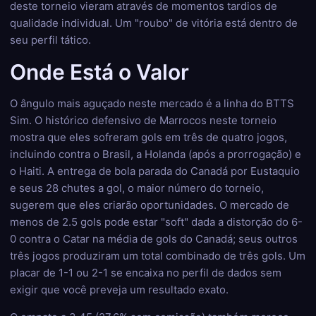
deste torneio vieram através de momentos tardios de
qualidade individual. Um "roubo" de vitória está dentro de
seu perfil tático.
Onde Está o Valor
O ângulo mais aguçado neste mercado é a linha do BTTS
Sim. O histórico defensivo de Marrocos neste torneio
mostra que eles sofreram gols em três de quatro jogos,
incluindo contra o Brasil, a Holanda (após a prorrogação) e
o Haiti. A entrega de bola parada do Canadá por Eustaquio
e seus 28 chutes a gol, o maior número do torneio,
sugerem que eles criarão oportunidades. O mercado de
menos de 2.5 gols pode estar "soft" dada a distorção do 6-
0 contra o Catar na média de gols do Canadá; seus outros
três jogos produziram um total combinado de três gols. Um
placar de 1-1 ou 2-1 se encaixa no perfil de dados sem
exigir que você preveja um resultado exato.