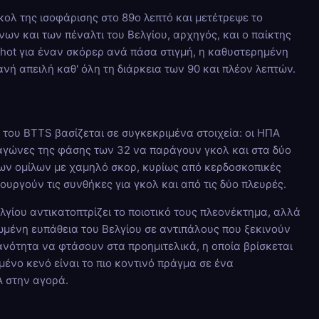
ολ της ισοφάρισης στο 89ο λεπτό και μετέτρεψε το
νων και των πέναλτι του Βελγίου, αρχηγός, και ο παίκτης
gshot για έναν σκόρερ ανά πάσα στιγμή, η καθυστερημένη
ή απειλή καθ' όλη τη διάρκεια των 90 και πλέον λεπτών.
 του BTTS βασίζεται σε συγκεκριμένα στοιχεία: οι ΗΠΑ
ο αγώνες της φάσης των 32 να παράγουν γκολ και στα δύο
 των ομίλων με χαμηλό σκορ, κυρίως από κερδοσκοπικές
υργούν τις συνθήκες για γκολ και από τις δύο πλευρές.
λγίου αντικατοπτρίζει το ποιοτικό τους πλεονέκτημα, αλλά
ιωμένη ευπάθεια του Βελγίου σε αντιπάλους που ξεκινούν
νότητα να φτάσουν στα προημιτελικά, η οποία βρίσκεται
ένο κενό είναι το πιο κοντινό πράγμα σε ένα
Α στην αγορά.