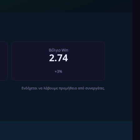
Βέλγιο Win
2.74
+3%
Ενδέχεται να λάβουμε προμήθεια από συνεργάτες.