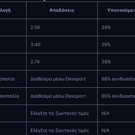
ιλογή
Αποδόσεις
Υπονοούμεν
2.56
39%
3.40
29%
2.74
36%
σοπαλία
Διαθέσιμο μέσω Dexsport
68% συνδυαστι
 Ισοπαλία
Διαθέσιμο μέσω Dexsport
65% συνδυαστι
Ελέγξτε τις ζωντανές τιμές
N/A
Ελέγξτε τις ζωντανές τιμές
N/A