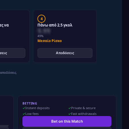
4
ες να
Πάνω από 2.5 γκολ
1.11
49%
Μεσαίο Ρίσκο
σεις
Αποδόσεις
 αποδόσεις.
BETTING
Instant deposits
Private & secure
Low fees
Fast withdrawals
Bet on this Match