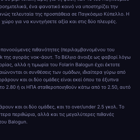
οημιτελικά, ένα φανατικό κοινό να υποστηρίζει την
ιθανώς τελευταία της προσπάθεια σε Παγκόσμιο Κύπελλο. Η
 χώρο για να κυνηγήσετε αξία και στις δύο πλευρές.
σε υπονοούμενες πιθανότητες (περιλαμβανομένου του
ok της αγοράς νοκ-άουτ. Το Βέλγιο άνοιξε ως φαβορί λόγω
ρίας, αλλά η τιμωρία του Folarin Balogun έχει έκτοτε
αιώνονται οι συνθέσεις των ομάδων, ιδιαίτερα γύρω από
οράρουν και οι δύο ομάδες είναι εκεί όπου τα έξυπνα
το 2.80 ή οι ΗΠΑ σταθεροποιηθούν κάτω από το 2.50, αυτό
ρουν και οι δύο ομάδες, και το over/under 2.5 γκολ. Το
τερα περιθώρια, αλλά και τις μεγαλύτερες πιθανές
του Balogun.