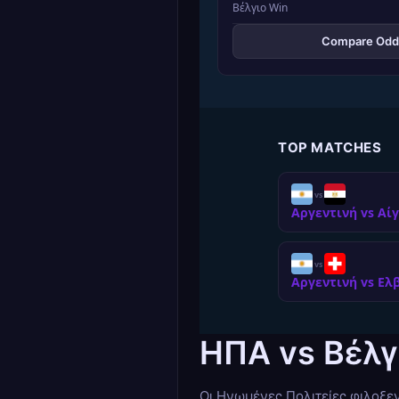
Βέλγιο Win
Compare Odd
TOP MATCHES
vs
Αργεντινή vs Αί
vs
Αργεντινή vs Ελ
ΗΠΑ vs Βέλγ
Οι Ηνωμένες Πολιτείες φιλοξενο