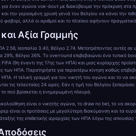
 για έναν αγώνα νοκ-άουτ με διακύβευμα την πρόκριση στα πρ
, και την γερασμένη χρυσή γενιά του Βελγίου να κάνει την π
ύ φαβορί, αλλά οι αριθμοί και το πλαίσιο αφήνουν πραγματικό
 και Αξία Γραμμής
ΗΠΑ 2.56, Ισοπαλία 3.40, Βέλγιο 2.74. Μετατρέποντας αυτές 
α 29%, Βέλγιο 36%. Το overround επιβεβαιώνει ένα τυπικό bo
FIFA (9η έναντι της 17ης των ΗΠΑ) και μιας κυρίαρχης προϊστο
μές των ΗΠΑ. Παρατηρήστε για περαιτέρω κίνηση καθώς επιβεβ
ν ΗΠΑ. Η τελική γραμμή για τον νικητή του αγώνα και το να σκ
ι τις τελευταίες 24 ώρες. Εάν η τιμή του Βελγίου ξεπεράσει 
α το πού βρίσκεται η ενημερωμένη πλευρά.
κολούθηση είναι ο νικητής αγώνα, το draw no bet, το να σκορά
ρερ είναι οι προτάσεις με μεγαλύτερη διακύμανση και τα ευρύ
άταξης της επιθετικής ιεραρχίας των ΗΠΑ λόγω της απουσίας 
 Αποδόσεις