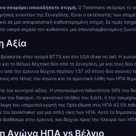
s να σκοράρει οποιαδήποτε στιγμή.
Ο Tielemans σκόραρε το γκ
ερήσεις εναντίον της Σενεγάλης. Είναι ο εκτελεστής των στημέ
κεί σε μια αποφασιστική καθυστερημένη στιγμή. Σε τιμές lon
στα νεκρά σημεία τον καθιστούν μια επαναλαμβανόμενη ζωνταν
η Αξία
βρίσκεται στην αγορά BTTS και στο USA draw no bet. Η γωνία
 και το Βέλγιο δέχτηκε δύο από τη Σενεγάλη, με και τους δύ
ου από την έρευνα δείχνει περίπου 1.57 xG στους δύο αγώνες
τους στο τέλος του αγώνα και τα αμυντικά λάθη των ΗΠΑ δημιο
νία του κυνηγού αξίας. Η υπονοούμενη πιθανότητα 36% του Βε
ρία του Balogun, το φανατικό πλήθος του Σιάτλ, ή την τεκμηρ
λεψη του υπερυπολογιστή της Opta έδωσε στις ΗΠΑ 42.5% πιθα
του bookmaker για μια απλή νίκη των ΗΠΑ. Αυτό το δημοσιευμ
 διαθέσιμο στην έρευνα, και δείχνει προς την πλευρά των ΗΠ
 Αγώνα ΗΠΑ vs Βέλγιο