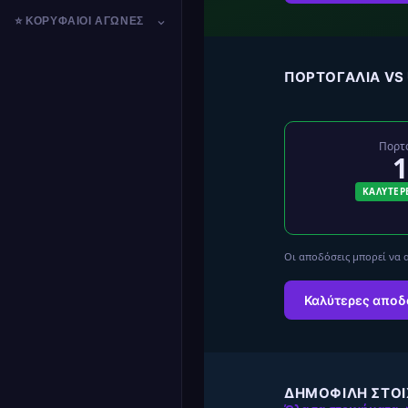
⭐ ΚΟΡΥΦΑΊΟΙ ΑΓΏΝΕΣ
ΠΟΡΤΟΓΑΛΊΑ VS
Πορτ
1
ΚΑΛΥΤΕΡ
Οι αποδόσεις μπορεί να α
Καλύτερες αποδ
ΔΗΜΟΦΙΛΉ ΣΤΟΙ