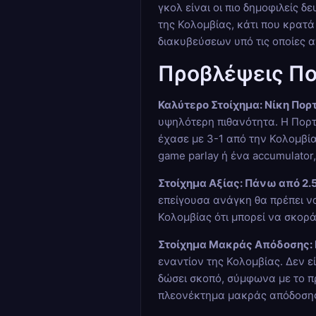
γκολ είναι οι πιο δημοφιλείς 
της Κολομβίας, κάτι που κρατά 
διακυβεύσεων υπό τις οποίες α
Προβλέψεις Πο
Καλύτερο Στοίχημα: Νίκη Πορ
υψηλότερη πιθανότητα. Η Πορτ
έχασε με 3-1 από την Κολομβία
game parlay ή ένα accumulator,
Στοίχημα Αξίας: Πάνω από 2.5
επείγουσα ανάγκη θα πρέπει να
Κολομβίας ότι μπορεί να σκορά
Στοίχημα Μακράς Απόδοσης: 
εναντίον της Κολομβίας. Δεν ε
δώσει σκοπό, σύμφωνα με το π
πλεονέκτημα μακράς απόδοσης