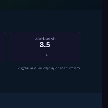
Uzbekistan Win
8.5
+3%
Ενδέχεται να λάβουμε προμήθεια από συνεργάτες.