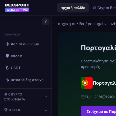
αρχική σελίδα
🪙 Crypto Bet
αρχική σελίδα
/
portugal vs uz
ΠΛΟΉΓΗΣΗ
🎯
παρίσι ανώνυμα
Πορτογαλί
🛡️
Bitcoin
Προεπισκόπηση αγών
προσφορές.
₿
USDT
💲
ιστοσελίδες στοιχημάτων χωρίς kyc
Πορτογαλ
🪙 CRYPTO
23 Jun, 2026
19:00 
ΣΤΟΙΧΉΜΑΤΑ
🏆 ΦΆΣΕΙΣ
Στοίχημα σε Πορ