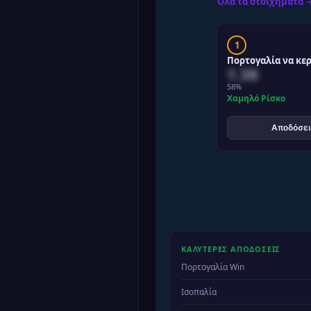
Όλα τα στοιχήματα 
1
Πορτογαλία να κερ
1.38
58%
Χαμηλό Ρίσκο
Αποδόσει
ΚΑΛΥΤΕΡΕΣ ΑΠΟΔΟΣΕΙΣ
Πορτογαλία Win
Ισοπαλία