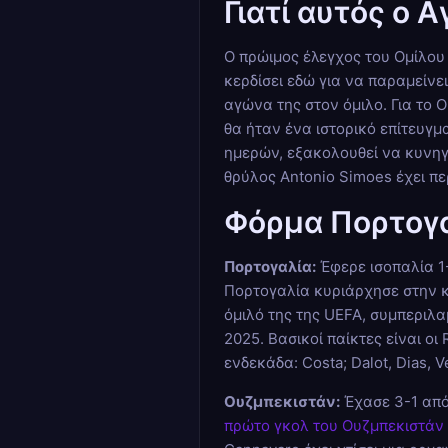
Γιατί αυτός ο 
Ο πρώιμος έλεγχος του Ομίλου 
κερδίσει εδώ για να παραμείνε
αγώνα της στον όμιλο. Για το 
θα ήταν ένα ιστορικό επίτευγμ
ημερών, εξακολουθεί να κυνηγ
θρύλος Antonio Simoes έχει πε
Φόρμα Πορτογ
Πορτογαλία:
Έφερε ισοπαλία 1-
Πορτογαλία κυριάρχησε στην κ
όμιλό της της UEFA, συμπεριλα
2025. Βασικοί παίκτες είναι οι
ενδεκάδα: Costa; Dalot, Dias, 
Ουζμπεκιστάν:
Έχασε 3-1 από
πρώτο γκολ του Ουζμπεκιστάν