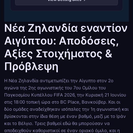
Νέα Ζηλανδία εναντίον
Αιγύπτου: Αποδόσεις,
Αξίες Στοιχήματος &
Πρόβλεψη
Η Νέα Ζηλανδία αντιμετωπίζει την Αίγυπτο στον 2ο
αγώνα της 2ης αγωνιστικής του 7ου Ομίλου του
Παγκοσμίου Κυπέλλου FIFA 2026, την Κυριακή 21 Ιουνίου
στις 18:00 τοπική ώρα στο BC Place, Βανκούβερ. Και οι
δύο ομάδες αναδείχθηκαν ισόπαλες την 1η αγωνιστική και
βρίσκονται στην ίδια θέση με έναν βαθμό, μαζί με το Ιράν
και το Βέλγιο. Τρεις βαθμοί εδώ θα μπορούσαν να
αποδειχθούν καθοριστικοί σε έναν οριακό όμιλο, και η