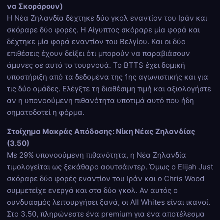
να Σκοράρουν)
Η Νέα Ζηλανδία δέχτηκε δύο γκολ εναντίον του Ιράν και
σκόραρε δύο φορές. Η Αίγυπτος σκόραρε μία φορά και
δέχτηκε μία φορά εναντίον του Βελγίου. Και οι δύο
επιθέσεις έχουν δείξει ότι μπορούν να παραβιάσουν
άμυνες σε αυτό το τουρνουά. Το BTTS έχει δομική
υποστήριξη από τα δεδομένα της 1ης αγωνιστικής και για
τις δύο ομάδες. Ελέγξτε τη διαθέσιμη τιμή και αξιολογήστε
αν η υπονοούμενη πιθανότητα υποτιμά αυτό που ήδη
σηματοδοτεί η φόρμα.
Στοίχημα Μακράς Απόδοσης: Νίκη Νέας Ζηλανδίας
(3.50)
Με 29% υπονοούμενη πιθανότητα, η Νέα Ζηλανδία
τιμολογείται ως ξεκάθαρο αουτσάιντερ. Όμως ο Elijah Just
σκόραρε δύο φορές εναντίον του Ιράν και ο Chris Wood
συμμετείχε ενεργά και στα δύο γκολ. Αν αυτός ο
συνδυασμός λειτουργήσει ξανά, οι All Whites είναι ικανοί.
Στο 3.50, πληρώνεστε ένα premium για ένα αποτέλεσμα