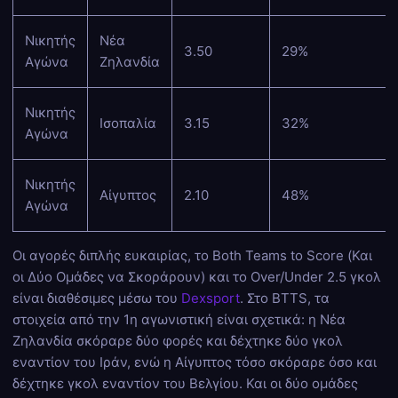
Νικητής
Νέα
3.50
29%
Αγώνα
Ζηλανδία
Νικητής
Ισοπαλία
3.15
32%
Αγώνα
Νικητής
Αίγυπτος
2.10
48%
Αγώνα
Οι αγορές διπλής ευκαιρίας, το Both Teams to Score (Και
οι Δύο Ομάδες να Σκοράρουν) και το Over/Under 2.5 γκολ
είναι διαθέσιμες μέσω του
Dexsport
. Στο BTTS, τα
στοιχεία από την 1η αγωνιστική είναι σχετικά: η Νέα
Ζηλανδία σκόραρε δύο φορές και δέχτηκε δύο γκολ
εναντίον του Ιράν, ενώ η Αίγυπτος τόσο σκόραρε όσο και
δέχτηκε γκολ εναντίον του Βελγίου. Και οι δύο ομάδες