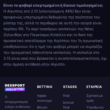
Είναι το φαβορί υπερτιμημένο ή δίκαια τιμολογημένο;
Η Αίγυπτος στο 2.10 (υπονοούμενη 48%) δεν είναι
προφανώς υπερτιμημένη δεδομένης της ποιότητας του
ρόστερ της, αλλά το περιθώριο σε αυτή την αγορά είναι
περίπου 9%. Το σερί τεσσάρων ισοπαλιών της Νέας
Ζηλανδίας στο Παγκόσμιο Κύπελλο και το δικό της
προσεκτικό αποτέλεσμα της Αιγύπτου την 1η αγωνιστική
υποδηλώνουν ότι η τιμή του φαβορί μπορεί να συμπιέζει
την πραγματική πιθανότητα ισοπαλίας. Η ισοπαλία στο
3.15 είναι εκεί που βρίσκεται η αναποτελεσματικότητα, όχι
στην άμεση αντίθεση στην Αίγυπτο.
BETTING
STAGES
ΕΤΑΙΡΕΊΑ
παρίσι
final
Σχετικά με
Ο
ανώνυμα
εμάς
στοιχηματισμός
bronze
ενέχει κινδύνους.
Bitcoin
final
Υπεύθυνος