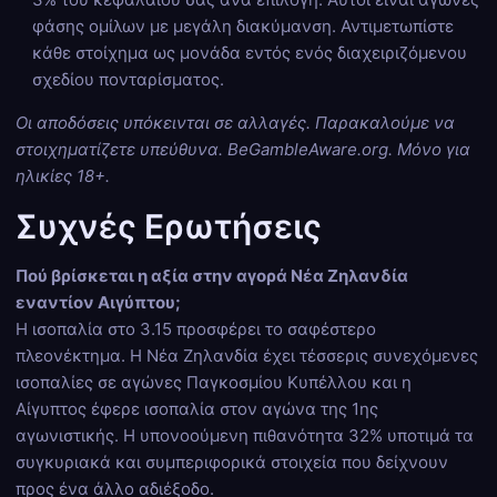
φάσης ομίλων με μεγάλη διακύμανση. Αντιμετωπίστε
κάθε στοίχημα ως μονάδα εντός ενός διαχειριζόμενου
σχεδίου πονταρίσματος.
Οι αποδόσεις υπόκεινται σε αλλαγές. Παρακαλούμε να
στοιχηματίζετε υπεύθυνα. BeGambleAware.org. Μόνο για
ηλικίες 18+.
Συχνές Ερωτήσεις
Πού βρίσκεται η αξία στην αγορά Νέα Ζηλανδία
εναντίον Αιγύπτου;
Η ισοπαλία στο 3.15 προσφέρει το σαφέστερο
πλεονέκτημα. Η Νέα Ζηλανδία έχει τέσσερις συνεχόμενες
ισοπαλίες σε αγώνες Παγκοσμίου Κυπέλλου και η
Αίγυπτος έφερε ισοπαλία στον αγώνα της 1ης
αγωνιστικής. Η υπονοούμενη πιθανότητα 32% υποτιμά τα
συγκυριακά και συμπεριφορικά στοιχεία που δείχνουν
προς ένα άλλο αδιέξοδο.