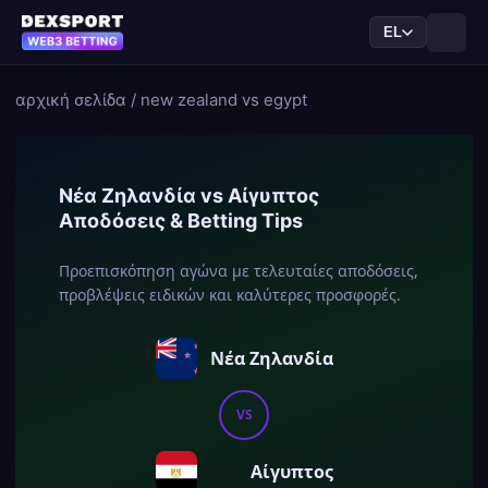
EL
αρχική σελίδα
/
new zealand vs egypt
Νέα Ζηλανδία vs Αίγυπτος
Αποδόσεις & Betting Tips
Προεπισκόπηση αγώνα με τελευταίες αποδόσεις,
προβλέψεις ειδικών και καλύτερες προσφορές.
Νέα Ζηλανδία
VS
Αίγυπτος