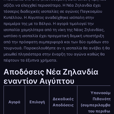
αξίζει να ελεγχθεί περισσότερο. Η Νέα Ζηλανδία έχει
τέσσερις διαδοχικές ισοπαλίες σε αγώνες Παγκοσμίου
Κυπέλλου. Η Αίγυπτος αναδείχθηκε ισόπαλη στην
πρεμιέρα της με το Βέλγιο. Η αγορά τιμολογεί την
ισοπαλία χαμηλότερα από τη νίκη της Νέας Ζηλανδίας,
ωστόσο η ισοπαλία έχει πραγματική δομική υποστήριξη
από την πρόσφατη συμπεριφορά και των δύο ομάδων στο
τουρνουά. Παρακολουθήστε αν η ισοπαλία θα ανέβει ή θα
μειωθεί πλησιέστερα στην έναρξη του αγώνα καθώς θα
πέφτουν τα έξυπνα χρήματα.
Αποδόσεις Νέα Ζηλανδία
εναντίον Αιγύπτου
Υπονοούμε
Δεκαδικές
Πιθανότητ
Αγορά
Επιλογή
Αποδόσεις
(συμπεριλαμβαν
του περιθωρί