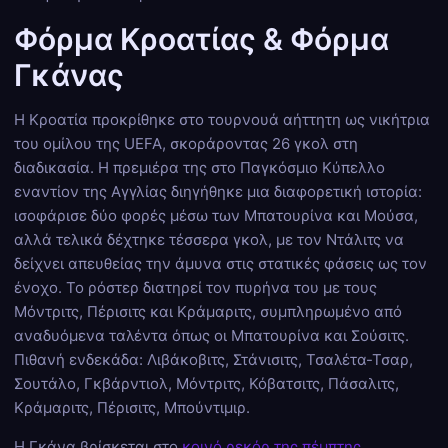
Φόρμα Κροατίας & Φόρμα
Γκάνας
Η Κροατία προκρίθηκε στο τουρνουά αήττητη ως νικήτρια
του ομίλου της UEFA, σκοράροντας 26 γκολ στη
διαδικασία. Η πρεμιέρα της στο Παγκόσμιο Κύπελλο
εναντίον της Αγγλίας διηγήθηκε μια διαφορετική ιστορία:
ισοφάρισε δύο φορές μέσω των Μπατουρίνα και Μούσα,
αλλά τελικά δέχτηκε τέσσερα γκολ, με τον Ντάλιτς να
δείχνει απευθείας την άμυνα στις στατικές φάσεις ως τον
ένοχο. Το ρόστερ διατηρεί τον πυρήνα του με τους
Μόντριτς, Πέρισιτς και Κράμαριτς, συμπληρωμένο από
αναδυόμενα ταλέντα όπως οι Μπατουρίνα και Σούσιτς.
Πιθανή ενδεκάδα: Λιβάκοβιτς, Στάνισιτς, Τσαλέτα-Τσαρ,
Σουτάλο, Γκβάρντιολ, Μόντριτς, Κόβατσιτς, Πάσαλιτς,
Κράμαριτς, Πέρισιτς, Μπούντιμιρ.
Η Γκάνα βρίσκεται στο
κοινό ρεκόρ της πέμπτης