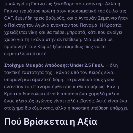
τιμολογεί τη Γκάνα ως ξεκάθαρο αουτσάιντερ. Αλλά η
Γκάνα τερμάτισε πρώτη στον προκριματικό της όμιλο της
CAF, έχει ήδη τρεις βαθμούς, και ο Αντουάν Σεμένγιο ήταν
ο Παίκτης του Αγώνα εναντίον του Παναμά. Η Κροατία
χρειάζεται νίκη και θα πιέσει μπροστά, κάτι που ανοίγει
χώρο για τη Γκάνα στην αντεπίθεση. Μια ομάδα με
προπονητή τον Κεϊρόζ ξέρει ακριβώς πώς να το
εκμεταλλευτεί αυτό.
Στοίχημα Μακράς Απόδοσης: Under 2.5 Γκολ.
Η όλη
τακτική ταυτότητα της Γκάνας υπό τον Κεϊρόζ είναι
υπομονή και αμυντική δομή. Το μοναδικό τους γκολ
εναντίον του Παναμά ήρθε στις καθυστερήσεις. Εάν η
Κροατία δυσκολευτεί να διασπάσει ένα χαμηλό μπλοκ,
ένας κλειστός αγώνας είναι πολύ πιθανός. Αυτό είναι ένα
στοίχημα διακύμανσης, αλλά η ποιοτική υπόθεση υπάρχει.
Πού Βρίσκεται η Αξία