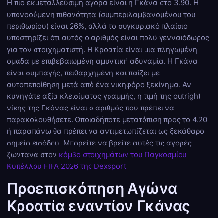
Η πιο εκμεταλλεύσιμη αγορά είναι η Γκάνα στο 3.90. Η
υπονοούμενη πιθανότητα (συμπεριλαμβανομένου του
περιθωρίου) είναι 26%, αλλά το συγκυριακό πλαίσιο
υποστηρίζει ότι αυτός ο αριθμός είναι πολύ γενναιόδωρος
για τον στοιχηματιστή. Η Κροατία είναι μια πληγωμένη
ομάδα με επιβεβαιωμένη αμυντική αδυναμία. Η Γκάνα
είναι συμπαγής, πειθαρχημένη και παίζει με
αυτοπεποίθηση μετά από ένα νικηφόρο ξεκίνημα. Αν
κυνηγάτε αξία κλεισίματος γραμμής, η τιμή της outright
νίκης της Γκάνας είναι ο αριθμός που πρέπει να
παρακολουθήσετε. Οποιαδήποτε μετατόπιση προς το 4.20
ή παραπάνω θα πρέπει να αντιμετωπίζεται ως ξεκάθαρο
σημείο εισόδου. Μπορείτε να βρείτε αυτές τις αγορές
ζωντανά στον
κόμβο στοιχημάτων του Παγκοσμίου
Κυπέλλου FIFA 2026 της Dexsport
.
Προεπισκόπηση Αγώνα
Κροατία εναντίον Γκάνας